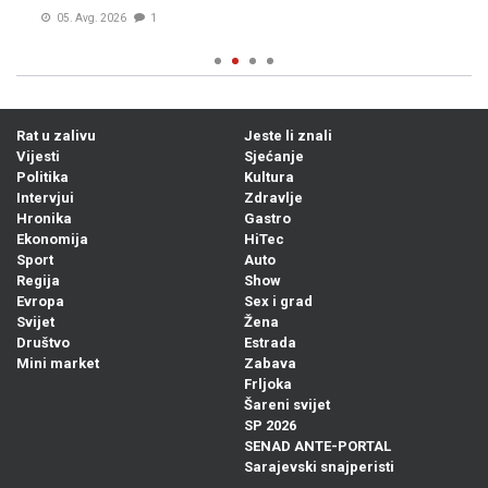
05. Avg. 2026
1
Rat u zalivu
Jeste li znali
Vijesti
Sjećanje
Politika
Kultura
Intervjui
Zdravlje
Hronika
Gastro
Ekonomija
HiTec
Sport
Auto
Regija
Show
Evropa
Sex i grad
Svijet
Žena
Društvo
Estrada
Mini market
Zabava
Frljoka
Šareni svijet
SP 2026
SENAD ANTE-PORTAL
Sarajevski snajperisti