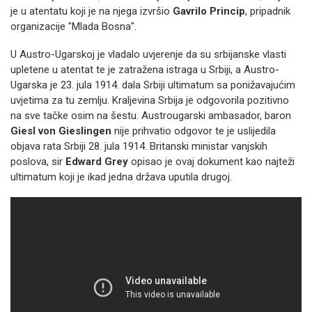
je u atentatu koji je na njega izvršio
Gavrilo Princip
, pripadnik
organizacije "Mlada Bosna".
U Austro-Ugarskoj je vladalo uvjerenje da su srbijanske vlasti
upletene u atentat te je zatražena istraga u Srbiji, a Austro-
Ugarska je 23. jula 1914. dala Srbiji ultimatum sa ponižavajućim
uvjetima za tu zemlju. Kraljevina Srbija je odgovorila pozitivno
na sve tačke osim na šestu. Austrougarski ambasador, baron
Giesl von Gieslingen
nije prihvatio odgovor te je uslijedila
objava rata Srbiji 28. jula 1914. Britanski ministar vanjskih
poslova, sir
Edward Grey
opisao je ovaj dokument kao najteži
ultimatum koji je ikad jedna država uputila drugoj.