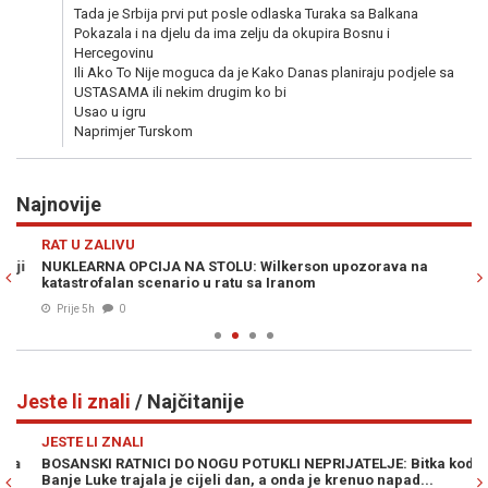
Tada je Srbija prvi put posle odlaska Turaka sa Balkana
Pokazala i na djelu da ima zelju da okupira Bosnu i
Hercegovinu
Ili Ako To Nije moguca da je Kako Danas planiraju podjele sa
USTASAMA ili nekim drugim ko bi
Usao u igru
Naprimjer Turskom
Najnovije
Previous
N
RAT U ZALIVU
S
NUKLEARNA OPCIJA NA STOLU: Wilkerson upozorava na
HA
katastrofalan scenario u ratu sa Iranom
po
Prije 5h
0
Jeste li znali
/ Najčitanije
Previous
N
JESTE LI ZNALI
JE
BOSANSKI RATNICI DO NOGU POTUKLI NEPRIJATELJE: Bitka kod
ZL
Banje Luke trajala je cijeli dan, a onda je krenuo napad...
od