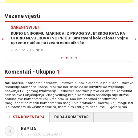
Vezane vijesti
Previous
N
ŠARENI SVIJET
ŠA
KUPIO UNIFORMU MARINCA IZ PRVOG SVJETSKOG RATA PA
NA
OTKRIO NEVJEROVATNO PRIČU: Strastveni kolekcionar vojne
ra
opreme naišao na izvanredno otkriće
27. Okt. 2025
0
Komentari - Ukupno
1
NAPOMENA
: Komentari odražavaju stavove njihovih autora, a ne nužno i stavove
redakcije Slobodna Bosna. Molimo korisnike da se suzdrže od vrijeđanja,
psovanja i vulgarnog izražavanja. Redakcija zadržava pravo da obriše komentar
bez najave i objašnjenja. Zbog velikog broja komentara redakcija nije dužna
obrisati sve komentare koji krše pravila. Kao čitalac također prihvatate
mogućnost da među komentarima mogu biti pronađeni sadržaji koji mogu biti
u suprotnosti sa vašim vjerskim, moralnim i drugim načelima i uvjerenjima.
LISTA KOMENTARA
DODAJ KOMENTAR
KAPIJA
K
Utorak, 23.07.2024 u 08:24