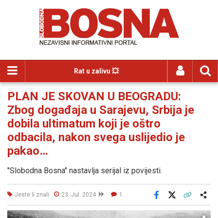
Rat u zalivu 💥
PLAN JE SKOVAN U BEOGRADU:
Zbog događaja u Sarajevu, Srbija je
dobila ultimatum koji je oštro
odbacila, nakon svega uslijedio je
pakao…
"Slobodna Bosna" nastavlja serijal iz povijesti.
Jeste li znali
23. Jul. 2024
1
Facebook
X
Kopiraj link
Više