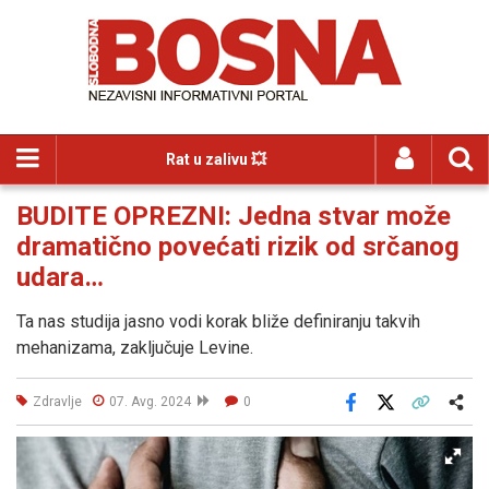
Rat u zalivu 💥
BUDITE OPREZNI: Jedna stvar može
dramatično povećati rizik od srčanog
udara…
Ta nas studija jasno vodi korak bliže definiranju takvih
mehanizama, zaključuje Levine.
Zdravlje
07. Avg. 2024
0
Facebook
X
Kopiraj link
Više