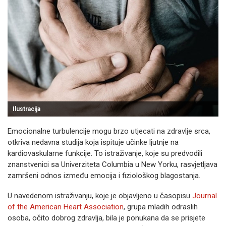
Ilustracija
Emocionalne turbulencije mogu brzo utjecati na zdravlje srca,
otkriva nedavna studija koja ispituje učinke ljutnje na
kardiovaskularne funkcije. To istraživanje, koje su predvodili
znanstvenici sa Univerziteta Columbia u New Yorku, rasvjetljava
zamršeni odnos između emocija i fiziološkog blagostanja.
U navedenom istraživanju, koje je objavljeno u časopisu
Journal
of the American Heart Association
, grupa mladih odraslih
osoba, očito dobrog zdravlja, bila je ponukana da se prisjete