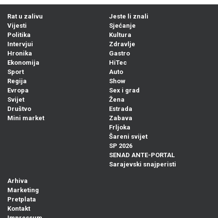
Rat u zalivu
Jeste li znali
Vijesti
Sjećanje
Politika
Kultura
Intervjui
Zdravlje
Hronika
Gastro
Ekonomija
HiTec
Sport
Auto
Regija
Show
Evropa
Sex i grad
Svijet
Žena
Društvo
Estrada
Mini market
Zabava
Frljoka
Šareni svijet
SP 2026
SENAD ANTE-PORTAL
Sarajevski snajperisti
Arhiva
Marketing
Pretplata
Kontakt
Impressum