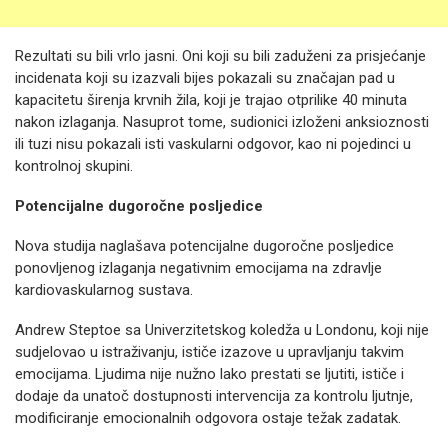
Rezultati su bili vrlo jasni. Oni koji su bili zaduženi za prisjećanje
incidenata koji su izazvali bijes pokazali su značajan pad u
kapacitetu širenja krvnih žila, koji je trajao otprilike 40 minuta
nakon izlaganja. Nasuprot tome, sudionici izloženi anksioznosti
ili tuzi nisu pokazali isti vaskularni odgovor, kao ni pojedinci u
kontrolnoj skupini.
Potencijalne dugoročne posljedice
Nova studija naglašava potencijalne dugoročne posljedice
ponovljenog izlaganja negativnim emocijama na zdravlje
kardiovaskularnog sustava.
Andrew Steptoe sa Univerzitetskog koledža u Londonu, koji nije
sudjelovao u istraživanju, ističe izazove u upravljanju takvim
emocijama. Ljudima nije nužno lako prestati se ljutiti, ističe i
dodaje da unatoč dostupnosti intervencija za kontrolu ljutnje,
modificiranje emocionalnih odgovora ostaje težak zadatak.