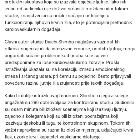
proteklih iskustava koja su izazvala osjećaje ljutnje. Iako niti
jedan od sudionika nije doživio srčani ili moždani udar tokom
studije, znanstvenici su uočili značajno oštećenje u
funkcioniranju njihovih krvnih žila, što je potencijalni prethodnik
kardiovaskularnih događaja.
Glavni autor studije Daichi Shimbo naglašava važnost tih
otkrića, sugerirajući da intenzivne emocije, osobito ljutnja, mogu
pogoršati srčane probleme kod osoba koje su već
predisponirane za loše kardiovaskularno zdravlje. Prošla
istraživanja ukazala su na korelaciju između emocionalnog
stresa i srčanog udara, pri čemu su pojedinci često prijavljivali
povećanu razinu ljutnje ili uzrujanosti prije takvih događaja.
Kako bi dublje istražili ovaj fenomen, Shimbo i njegovi kolege
angažirali su 280 dobrovoljaca za kontroliranu studiju. Sudionici
su osam minuta bili izloženi scenarijima koji izazivaju ljutnju,
zajedno s kolegama koji su bili izloženi podražajima koji
izazivaju tjeskobu ili tugu, te kontrolnom skupinom. Tokom tih
vježbi napravljena su razna fiziološka mjerenja, uključujući krvni
tlak, uzorke krvi i kapacitet vaskularne dilatacije.