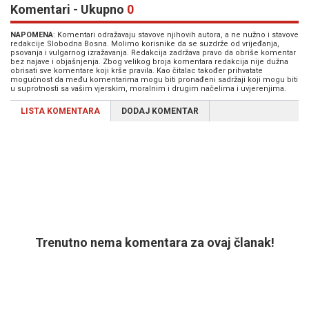
Komentari - Ukupno
0
NAPOMENA
: Komentari odražavaju stavove njihovih autora, a ne nužno i stavove
redakcije Slobodna Bosna. Molimo korisnike da se suzdrže od vrijeđanja,
psovanja i vulgarnog izražavanja. Redakcija zadržava pravo da obriše komentar
bez najave i objašnjenja. Zbog velikog broja komentara redakcija nije dužna
obrisati sve komentare koji krše pravila. Kao čitalac također prihvatate
mogućnost da među komentarima mogu biti pronađeni sadržaji koji mogu biti
u suprotnosti sa vašim vjerskim, moralnim i drugim načelima i uvjerenjima.
LISTA KOMENTARA
DODAJ KOMENTAR
Trenutno nema komentara za ovaj članak!