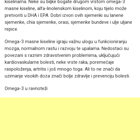
kiselinama. Neke su biljke bogate drugom vrstom omega-3
masne kiseline, alfa-linolenskom kiselinom, koju tijelo može
pretvoriti u DHA i EPA. Dobri izvori ovih sjemenki su lanene
sjemenke, chia sjemenke, orasi, sjemenke bundeve i ulje uljane
repice.
Omega-3 masne kiseline igraju važnu ulogu u funkcioniranju
mozga, normalnom rastu i razvoju te upalama. Nedostaci su
povezani s raznim zdravstvenim problemima, uključujući
kardiovaskularne bolesti, neke vrste raka, poremećaje
raspoloženja, artritis i još mnogo toga. Ali to ne znači da
uzimanje visokih doza znači bolje zdravlje i prevenciju bolesti.
Omega-3 u ravnoteži