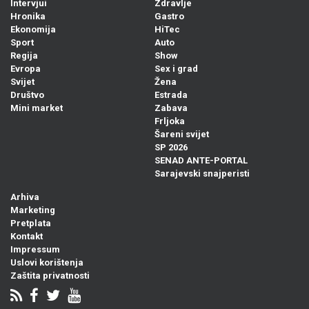
Intervjui
Zdravlje
Hronika
Gastro
Ekonomija
HiTec
Sport
Auto
Regija
Show
Evropa
Sex i grad
Svijet
Žena
Društvo
Estrada
Mini market
Zabava
Frljoka
Šareni svijet
SP 2026
SENAD ANTE-PORTAL
Sarajevski snajperisti
Arhiva
Marketing
Pretplata
Kontakt
Impressum
Uslovi korištenja
Zaštita privatnosti