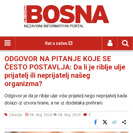
Rat u zalivu 💥
ODGOVOR NA PITANJE KOJE SE
ČESTO POSTAVLJA: Da li je riblje ulje
prijatelj ili neprijatelj našeg
organizma?
Odgovor je da je riblje ulje više prijatelj nego neprijatelj kada
dolazi iz izvora hrane, a ne iz dodataka prehrani.
Zdravlje
08. Avg. 2024
08. Avg. 2024
0
Facebook
X
Kopiraj link
Više