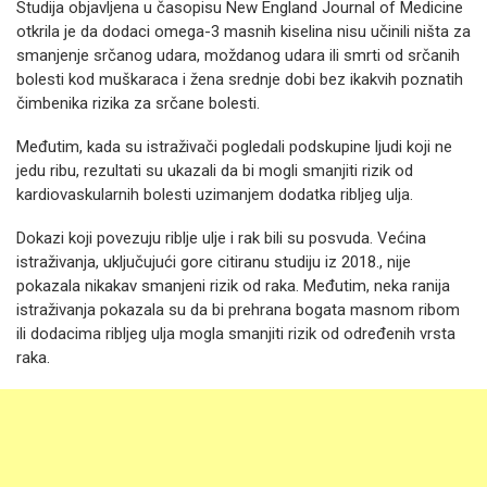
Studija objavljena u časopisu New England Journal of Medicine
otkrila je da dodaci omega-3 masnih kiselina nisu učinili ništa za
smanjenje srčanog udara, moždanog udara ili smrti od srčanih
bolesti kod muškaraca i žena srednje dobi bez ikakvih poznatih
čimbenika rizika za srčane bolesti.
Međutim, kada su istraživači pogledali podskupine ljudi koji ne
jedu ribu, rezultati su ukazali da bi mogli smanjiti rizik od
kardiovaskularnih bolesti uzimanjem dodatka ribljeg ulja.
Dokazi koji povezuju riblje ulje i rak bili su posvuda. Većina
istraživanja, uključujući gore citiranu studiju iz 2018., nije
pokazala nikakav smanjeni rizik od raka. Međutim, neka ranija
istraživanja pokazala su da bi prehrana bogata masnom ribom
ili dodacima ribljeg ulja mogla smanjiti rizik od određenih vrsta
raka.