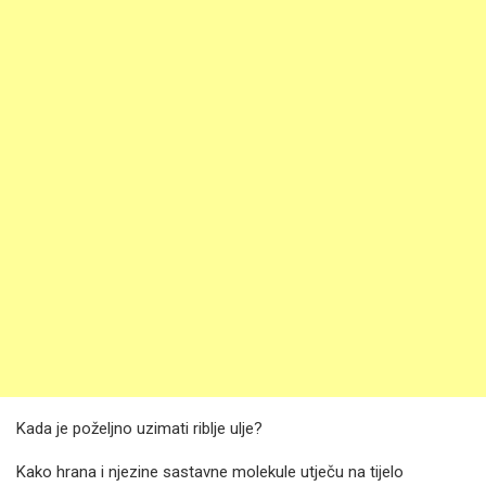
Kada je poželjno uzimati riblje ulje?
Kako hrana i njezine sastavne molekule utječu na tijelo