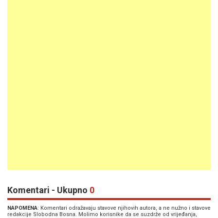
Komentari - Ukupno
0
NAPOMENA
: Komentari odražavaju stavove njihovih autora, a ne nužno i stavove
redakcije Slobodna Bosna. Molimo korisnike da se suzdrže od vrijeđanja,