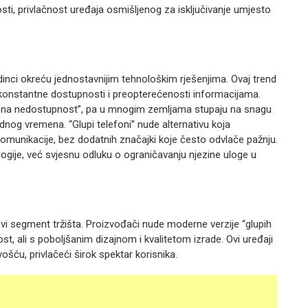
sti, privlačnost uređaja osmišljenog za isključivanje umjesto
nci okreću jednostavnijim tehnološkim rješenjima. Ovaj trend
onstantne dostupnosti i preopterećenosti informacijama.
vo na nedostupnost”, pa u mnogim zemljama stupaju na snagu
dnog vremena. “Glupi telefoni” nude alternativu koja
munikacije, bez dodatnih značajki koje često odvlače pažnju.
ogije, već svjesnu odluku o ograničavanju njezine uloge u
ovi segment tržišta. Proizvođači nude moderne verzije “glupih
t, ali s poboljšanim dizajnom i kvalitetom izrade. Ovi uređaji
ošću, privlačeći širok spektar korisnika.