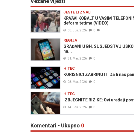
Vezane vijesti
JESTE LI ZNALI
KRVAVI KOBALT U VAŠIM TELEFONIMA:
deformitetima (VIDEO)
06. Jun. 2026
0
REGIJA
GRAĐANI U BH. SUSJEDSTVU USKORO 
na...
31. Mar. 2026
0
HITEC
KORISNICI ZABRINUTI: Da li nas pame
03. Mar. 2026
0
HITEC
IZBJEGNITE RIZIKE: Ovi uređaji post
14. Jan. 2026
0
Komentari - Ukupno
0