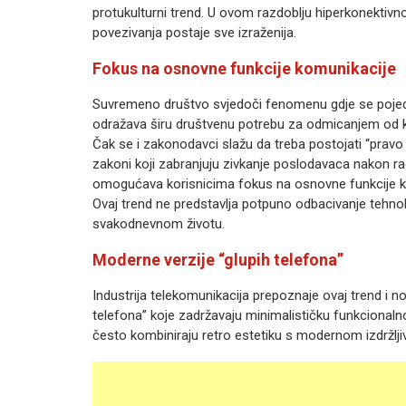
protukulturni trend. U ovom razdoblju hiperkonektivno
povezivanja postaje sve izraženija.
Fokus na osnovne funkcije komunikacije
Suvremeno društvo svjedoči fenomenu gdje se pojedi
odražava širu društvenu potrebu za odmicanjem od k
Čak se i zakonodavci slažu da treba postojati “pra
zakoni koji zabranjuju zivkanje poslodavaca nakon ra
omogućava korisnicima fokus na osnovne funkcije ko
Ovaj trend ne predstavlja potpuno odbacivanje tehnol
svakodnevnom životu.
Moderne verzije “glupih telefona”
Industrija telekomunikacija prepoznaje ovaj trend i n
telefona” koje zadržavaju minimalističku funkcionalnos
često kombiniraju retro estetiku s modernom izdržljiv