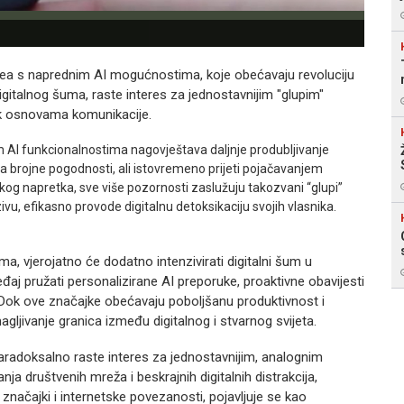
nea s naprednim AI mogućnostima, koje obećavaju revoluciju
digitalnog šuma, raste interes za jednostavnijim "glupim"
tak osnovama komunikacije.
 AI funkcionalnostima nagovještava daljnje produbljivanje
a brojne pogodnosti, ali istovremeno prijeti pojačavanjem
kog napretka, sve više pozornosti zaslužuju takozvani “glupi”
vu, efikasno provode digitalnu detoksikaciju svojih vlasnika.
, vjerojatno će dodatno intenzivirati digitalni šum u
aj pružati personalizirane AI preporuke, proaktivne obavijesti
a. Dok ove značajke obećavaju poboljšanu produktivnost i
agljivanje granica između digitalnog i stvarnog svijeta.
paradoksalno raste interes za jednostavnijim, analognim
nja društvenih mreža i beskrajnih digitalnih distrakcija,
značajki i internetske povezanosti, pojavljuje se kao