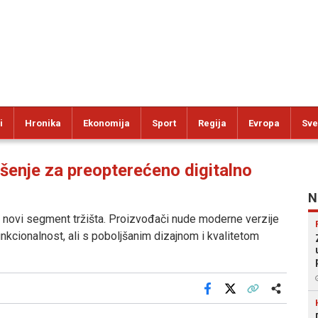
i
Hronika
Ekonomija
Sport
Regija
Evropa
Sve
enje za preopterećeno digitalno
N
 i novi segment tržišta. Proizvođači nude moderne verzije
unkcionalnost, ali s poboljšanim dizajnom i kvalitetom
Facebook
X
Kopiraj link
Više