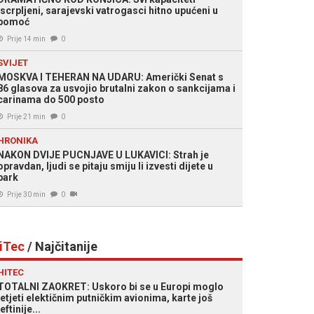
iscrpljeni, sarajevski vatrogasci hitno upućeni u
pomoć
Prije 14 min
0
SVIJET
MOSKVA I TEHERAN NA UDARU: Američki Senat s
86 glasova za usvojio brutalni zakon o sankcijama i
carinama do 500 posto
Prije 21 min
0
HRONIKA
NAKON DVIJE PUCNJAVE U LUKAVICI: Strah je
opravdan, ljudi se pitaju smiju li izvesti dijete u
park
Prije 30 min
0
iTec
/ Najčitanije
HITEC
TOTALNI ZAOKRET: Uskoro bi se u Europi moglo
letjeti elektičnim putničkim avionima, karte još
jeftinije...