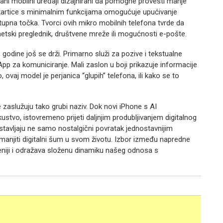
strani mobilni uređaji dizajnirani da pomogne provesti manje
e kartice s minimalnim funkcijama omogućuje upućivanje
stupna točka. Tvorci ovih mikro mobilnih telefona tvrde da
netski preglednik, društvene mreže ili mogućnosti e-pošte.
 godine još se drži. Primarno služi za pozive i tekstualne
pp za komuniciranje. Mali zaslon u boji prikazuje informacije
o, ovaj model je perjanica “glupih” telefona, ili kako se to
e zaslužuju tako grubi naziv. Dok novi iPhone s AI
stvo, istovremeno prijeti daljnjim produbljivanjem digitalnog
dstavljaju ne samo nostalgični povratak jednostavnijim
smanjiti digitalni šum u svom životu. Izbor između napredne
aženiji i odražava složenu dinamiku našeg odnosa s