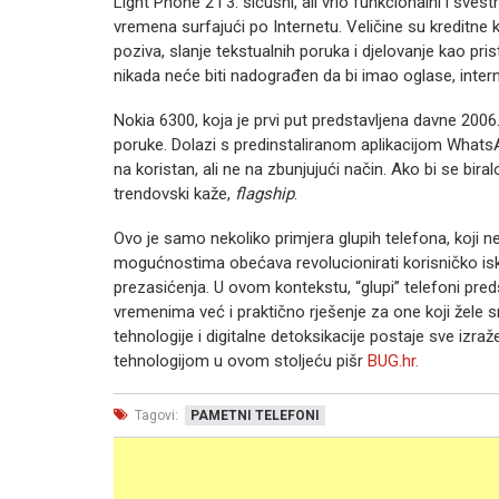
Light Phone 2 i 3: sićušni, ali vrlo funkcionalni i sve
vremena surfajući po Internetu. Veličine su kreditn
poziva, slanje tekstualnih poruka i djelovanje kao pri
nikada neće biti nadograđen da bi imao oglase, inter
Nokia 6300, koja je prvi put predstavljena davne 2006.
poruke. Dolazi s predinstaliranom aplikacijom WhatsA
na koristan, ali ne na zbunjujući način. Ako bi se biral
trendovski kaže,
flagship
.
Ovo je samo nekoliko primjera glupih telefona, koji n
mogućnostima obećava revolucionirati korisničko isku
prezasićenja. U ovom kontekstu, “glupi” telefoni pre
vremenima već i praktično rješenje za one koji žele 
tehnologije i digitalne detoksikacije postaje sve izr
tehnologijom u ovom stoljeću pišr
BUG.hr.
Tagovi:
PAMETNI TELEFONI