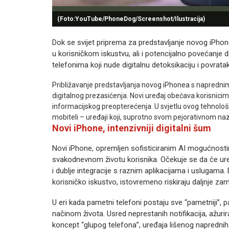
(Foto:YouTube/PhoneDog/Screenshot/Ilustracija)
Dok se svijet priprema za predstavljanje novog iPho
u korisničkom iskustvu, ali i potencijalno povećanje 
telefonima koji nude digitalnu detoksikaciju i povra
Približavanje predstavljanja novog iPhonea s naprednim
digitalnog prezasićenja. Novi uređaj obećava korisnicim
informacijskog preopterećenja. U svjetlu ovog tehnološ
mobiteli – uređaji koji, suprotno svom pejorativnom nazi
Novi iPhone, intenzivniji digitalni šum
Novi iPhone, opremljen sofisticiranim AI mogućnostima
svakodnevnom životu korisnika. Očekuje se da će uređ
i dublje integracije s raznim aplikacijama i uslugam
korisničko iskustvo, istovremeno riskiraju daljnje zam
U eri kada pametni telefoni postaju sve “pametniji”, 
načinom života. Usred neprestanih notifikacija, ažurira
koncept “glupog telefona”, uređaja lišenog naprednih 