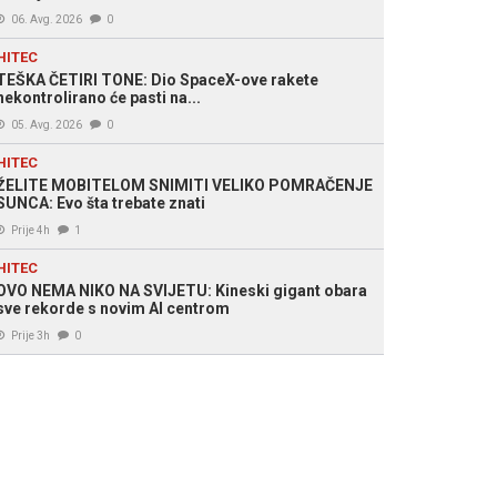
06. Avg. 2026
0
HITEC
TEŠKA ČETIRI TONE: Dio SpaceX-ove rakete
nekontrolirano će pasti na...
05. Avg. 2026
0
HITEC
ŽELITE MOBITELOM SNIMITI VELIKO POMRAČENJE
SUNCA: Evo šta trebate znati
Prije 4h
1
HITEC
OVO NEMA NIKO NA SVIJETU: Kineski gigant obara
sve rekorde s novim AI centrom
Prije 3h
0