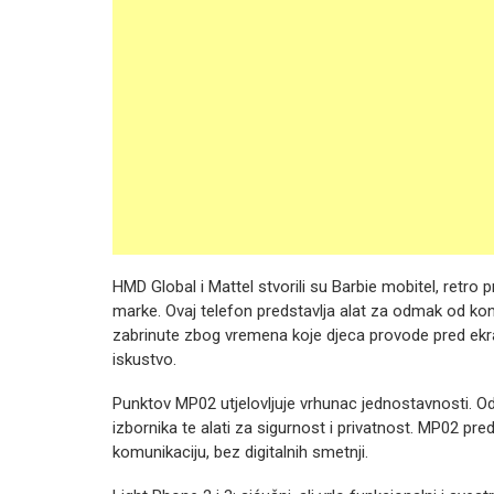
HMD Global i Mattel stvorili su Barbie mobitel, retro p
marke. Ovaj telefon predstavlja alat za odmak od kon
zabrinute zbog vremena koje djeca provode pred ekra
iskustvo.
Punktov MP02 utjelovljuje vrhunac jednostavnosti. Odl
izbornika te alati za sigurnost i privatnost. MP02 pred
komunikaciju, bez digitalnih smetnji.