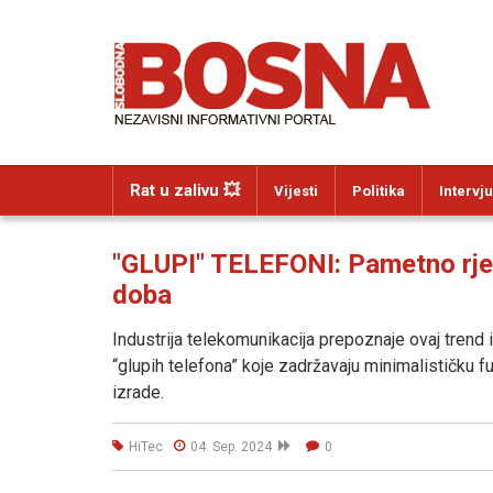
Rat u zalivu 💥
Vijesti
Politika
Intervju
"GLUPI" TELEFONI: Pametno rješ
doba
Industrija telekomunikacija prepoznaje ovaj trend
“glupih telefona” koje zadržavaju minimalističku f
izrade.
HiTec
04. Sep. 2024
0