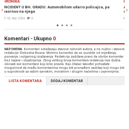
HRONIKA
pa
AKCIJA "LOVAC" U BiH: Pronađena droga i oružje, uhapšeno v
osoba
10. Feb. 2026
0
Komentari - Ukupno
0
NAPOMENA
: Komentari odražavaju stavove njihovih autora, a ne nužno i stavove
redakcije Slobodna Bosna. Molimo korisnike da se suzdrže od vrijeđanja,
psovanja i vulgarnog izražavanja. Redakcija zadržava pravo da obriše komentar
bez najave i objašnjenja. Zbog velikog broja komentara redakcija nije dužna
obrisati sve komentare koji krše pravila. Kao čitalac također prihvatate
mogućnost da među komentarima mogu biti pronađeni sadržaji koji mogu biti
u suprotnosti sa vašim vjerskim, moralnim i drugim načelima i uvjerenjima.
LISTA KOMENTARA
DODAJ KOMENTAR