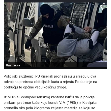
Ilustracija
Policijski službenici PU Kiseljak pronašli su u srijedu u dva
odvojena pretresa obiteljskih kuća u mjestu Podastinje na
području te općine veću količinu droge.
Iz MUP-a Srednjobosanskog kantona ističu da je policija
prilikom pretrese kuće koju koristi V. V. (1985.) iz Kiseljaka
pronašla oko pola kilograma zeljaste materije za koju se