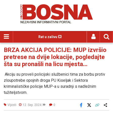
Rat u zalivu 💥
BRZA AKCIJA POLICIJE: MUP izvršio
pretrese na dvije lokacije, pogledajte
šta su pronašli na licu mjesta...
Akciju su proveli policijski službenici tima za borbu protiv
zloupotrebe opojnih droga PU Kiseljak i Sektora
kriminalističke policije MUP-a u suradnji s nadležnim
tužiteljstvom.
Vijesti
12. Sep. 2024
0
Facebook
X
Kopiraj link
Više