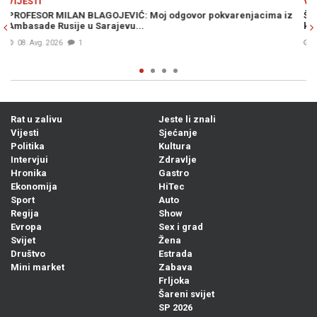
VIJESTI
ima iz
ŠOK NA GRANICI: Ponesete li ovo voće u Hrvatsku, prijeti vam
kazna od nevjerovatnih 13.000 eura
07. Avg. 2026
0
Rat u zalivu
Jeste li znali
Vijesti
Sjećanje
Politika
Kultura
Intervjui
Zdravlje
Hronika
Gastro
Ekonomija
HiTec
Sport
Auto
Regija
Show
Evropa
Sex i grad
Svijet
Žena
Društvo
Estrada
Mini market
Zabava
Frljoka
Šareni svijet
SP 2026