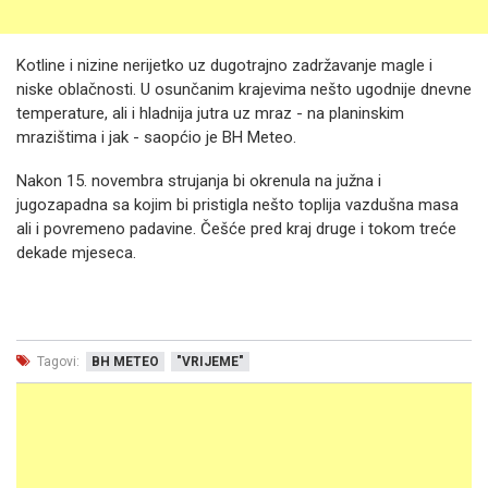
Kotline i nizine nerijetko uz dugotrajno zadržavanje magle i
niske oblačnosti. U osunčanim krajevima nešto ugodnije dnevne
temperature, ali i hladnija jutra uz mraz - na planinskim
mrazištima i jak - saopćio je BH Meteo.
Nakon 15. novembra strujanja bi okrenula na južna i
jugozapadna sa kojim bi pristigla nešto toplija vazdušna masa
ali i povremeno padavine. Češće pred kraj druge i tokom treće
dekade mjeseca.
Tagovi:
BH METEO
"VRIJEME"