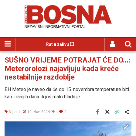
Rat u zalivu 💥
SUŠNO VRIJEME POTRAJAT ĆE DO...:
Meterorolozi najavljuju kada kreće
nestabilnije razdoblje
BH Meteo je naveo da će do 15. novembra temperature biti
kao i ranijih dana ili još malo hladnije.
Vijesti
10. Nov. 2024
0
Facebook
X
Kopiraj link
Više