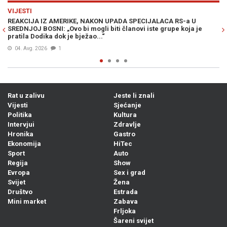
Previous
N
VIJESTI
CA RS-a U
MUK U MOSTARU: Članica Predsjedništva Bosne i Her
rupe koja je
Željka Cvijanović vojno-redarstvenu akciju „Oluja“ na
„zločinačkom“, očekuje se reakcija iz Zagreba...
04. Avg. 2026
0
Rat u zalivu
Jeste li znali
Vijesti
Sjećanje
Politika
Kultura
Intervjui
Zdravlje
Hronika
Gastro
Ekonomija
HiTec
Sport
Auto
Regija
Show
Evropa
Sex i grad
Svijet
Žena
Društvo
Estrada
Mini market
Zabava
Frljoka
Šareni svijet