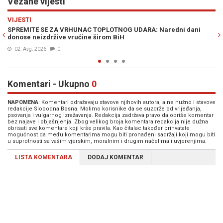
Vezane vijesti
Previous
N
VIJESTI
aredni dani
BHMETEO UPOZORAVA, DVIJE RIJEČI OPISUJU SVE: Sun
Spremite se za brutalan toplotni udar
30. Jul. 2026
0
Komentari - Ukupno
0
NAPOMENA
: Komentari odražavaju stavove njihovih autora, a ne nužno i stavove
redakcije Slobodna Bosna. Molimo korisnike da se suzdrže od vrijeđanja,
psovanja i vulgarnog izražavanja. Redakcija zadržava pravo da obriše komentar
bez najave i objašnjenja. Zbog velikog broja komentara redakcija nije dužna
obrisati sve komentare koji krše pravila. Kao čitalac također prihvatate
mogućnost da među komentarima mogu biti pronađeni sadržaji koji mogu biti
u suprotnosti sa vašim vjerskim, moralnim i drugim načelima i uvjerenjima.
LISTA KOMENTARA
DODAJ KOMENTAR