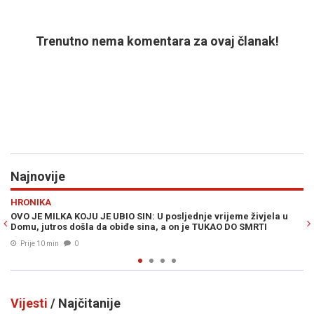
Trenutno nema komentara za ovaj članak!
Najnovije
Previous
N
REGIJA
jeme živjela u
"POŠTENIJE OD TOGA NE MOŽE": Vučić najavio ostavku
 DO SMRTI
Prije 16 min
0
Vijesti
/ Najčitanije