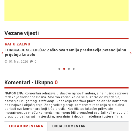
Vezane vijesti
Previous
N
RAT U ZALIVU
SV
ha
TURSKA JE SLJEDEĆA: Zašto ova zemlja predstavlja potencijalnu
ES
prijetnju Izraelu
na
04. Mar. 2026
0
Komentari - Ukupno
0
NAPOMENA
: Komentari odražavaju stavove njihovih autora, a ne nužno i stavove
redakcije Slobodna Bosna. Molimo korisnike da se suzdrže od vrijeđanja,
psovanja i vulgarnog izražavanja. Redakcija zadržava pravo da obriše komentar
bez najave i objašnjenja. Zbog velikog broja komentara redakcija nije dužna
obrisati sve komentare koji krše pravila. Kao čitalac također prihvatate
mogućnost da među komentarima mogu biti pronađeni sadržaji koji mogu biti
u suprotnosti sa vašim vjerskim, moralnim i drugim načelima i uvjerenjima.
LISTA KOMENTARA
DODAJ KOMENTAR