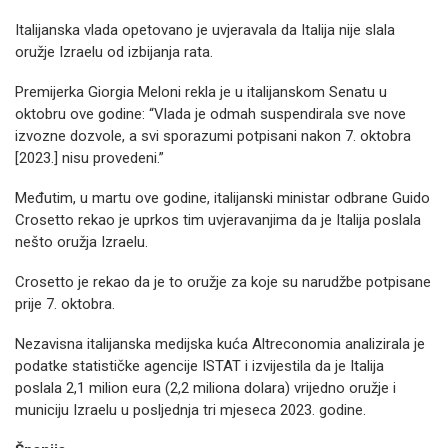
Italijanska vlada opetovano je uvjeravala da Italija nije slala
oružje Izraelu od izbijanja rata.
Premijerka Giorgia Meloni rekla je u italijanskom Senatu u
oktobru ove godine: “Vlada je odmah suspendirala sve nove
izvozne dozvole, a svi sporazumi potpisani nakon 7. oktobra
[2023.] nisu provedeni.”
Međutim, u martu ove godine, italijanski ministar odbrane Guido
Crosetto rekao je uprkos tim uvjeravanjima da je Italija poslala
nešto oružja Izraelu.
Crosetto je rekao da je to oružje za koje su narudžbe potpisane
prije 7. oktobra.
Nezavisna italijanska medijska kuća Altreconomia analizirala je
podatke statističke agencije ISTAT i izvijestila da je Italija
poslala 2,1 milion eura (2,2 miliona dolara) vrijedno oružje i
municiju Izraelu u posljednja tri mjeseca 2023. godine.