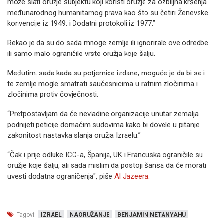
može slati oružje subjektu koji koristi oružje za ozbiljna kršenja
međunarodnog humanitarnog prava kao što su četiri Ženevske
konvencije iz 1949. i Dodatni protokoli iz 1977.”
Rekao je da su do sada mnoge zemlje ili ignorirale ove odredbe
ili samo malo ograničile vrste oružja koje šalju.
Međutim, sada kada su potjernice izdane, moguće je da bi se i
te zemlje mogle smatrati saučesnicima u ratnim zločinima i
zločinima protiv čovječnosti.
“Pretpostavljam da će nevladine organizacije unutar zemalja
podnijeti peticije domaćim sudovima kako bi dovele u pitanje
zakonitost nastavka slanja oružja Izraelu.”
“Čak i prije odluke ICC-a, Španija, UK i Francuska ograničile su
oružje koje šalju, ali sada mislim da postoji šansa da će morati
uvesti dodatna ograničenja", piše
Al Jazeera.
Tagovi:
IZRAEL
NAORUŽANJE
BENJAMIN NETANYAHU