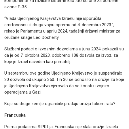
komponente za različite sisteme kao što su one za borbene
avione F-35.
“Vlada Ujedinjenog Kraljevstva Izraelu nije isporučila
smrtonosnu ili drugu vojnu opremu od 4. decembra 2023.”,
rekao je Parlamentu u aprilu 2024. tadašnji državni ministar za
oružane snage Leo Docherty.
Službeni podaci o izvoznim dozvolama u junu 2024. pokazali su
da je od 7. oktobra 2023. odobreno 108 dozvola za izvoz, za
koje je Izrael naveden kao primatelj.
U septembru ove godine Ujedinjeno Kraljevstvo je suspendiralo
30 dozvola od ukupno 350. Tih 30 se odnosilo na oružje za koje
je Ujedinjeno Kraljevstvo vjerovalo da se koristi u vojnim
operacijama u Gazi.
Koje su druge zemlje ograničile prodaju oružja tokom rata?
Francuska
Prema podacima SIPRI-ja, Francuska nije slala oružje Izraelu