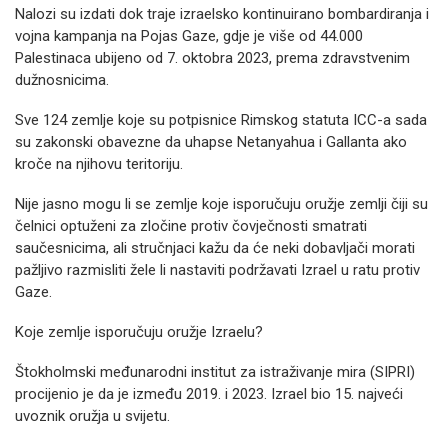
Nalozi su izdati dok traje izraelsko kontinuirano bombardiranja i
vojna kampanja na Pojas Gaze, gdje je više od 44.000
Palestinaca ubijeno od 7. oktobra 2023, prema zdravstvenim
dužnosnicima.
Sve 124 zemlje koje su potpisnice Rimskog statuta ICC-a sada
su zakonski obavezne da uhapse Netanyahua i Gallanta ako
kroče na njihovu teritoriju.
Nije jasno mogu li se zemlje koje isporučuju oružje zemlji čiji su
čelnici optuženi za zločine protiv čovječnosti smatrati
saučesnicima, ali stručnjaci kažu da će neki dobavljači morati
pažljivo razmisliti žele li nastaviti podržavati Izrael u ratu protiv
Gaze.
Koje zemlje isporučuju oružje Izraelu?
Štokholmski međunarodni institut za istraživanje mira (SIPRI)
procijenio je da je između 2019. i 2023. Izrael bio 15. najveći
uvoznik oružja u svijetu.