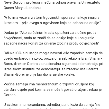
Neve Gordon, profesor međunarodnog prava na Univerzitetu
Queen Mary u Londonu.
“A to ima veze s vrstom trgovinskih sporazuma koje imaju s
Izraelom – prije svega s trgovinom koja se odnosi na oružje.”
Dodao je: “Ako su čelnici Izraela optuženi za zločine protiv
čovječnosti, onda to znači da se oružje koje su osigurale
zapadne nacije koristi za činjenje zločina protiv čovječnosti.”
Odluka ICC-a bi stoga mogla navesti više zapadnih zemalja da
uvedu embargo na izvoz oružja u Izrael, rekao je Eran Shamir-
Borer, direktor Centra za nacionalnu sigurnost i demokratiju pri
Izraelskom institutu za demokratiju, za izraelski list Haaretz.
Shamir-Borer je prije bio dio izraelske vojske.
Većina zemalja ima memorandum o trgovini oružjem koji
utvrđuje uvjete pod kojima se može trgovati oružjem, rekao je
Gordon.
U svakom memorandumu, odredba jasno kaže da zemlja “ne