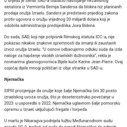
U srijedu je Senat SAD-a odbacio nastojanje nezavisnog
senatora iz Vermonta Bernija Sandersa da blokira niz planiranih
prodaja oružja Izraelu. Sanders je predstavio prijedlog zakona
protiv ugovora o oružju vrijednog 20 milijardi dolara koji je
odobrila administracija predsjednika Joea Bidena.
Do sada, SAD, koji nije potpisnik Rimskog statuta ICC-a, nije
pokazao nikakve znakove spremnosti da smanji ili zaustaviti
izvoz oružja Izraelu. “U osnovi odbacujemo odluku suda da izda
naloge za hapšenje visokih izraelskih dužnosnika”, rekla je
novinarima glasnogovornica Bijele kuće Karine Jean-Pierre. Ovaj
osjećaj dijele mnogi političari iz obje stranke u SAD-u.
Njemačka
SIPRI procjenjuje da oružje koje šalje Njemačka čini 30 posto
izraelskog uvoza oružja, što je deseterostruko povećanje u
2023. u usporedbi s 2022. Njemačka uglavnom šalje pomorsku
opremu u Izrael, uključujući fregate i torpeda.
U martu je Nikaragva podnijela tužbu Međunarodnom sudu