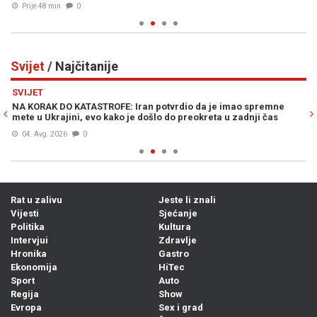
Prije 48 min
0
Svijet
/ Najčitanije
Previous
N
SVIJET
SV
NA KORAK DO KATASTROFE: Iran potvrdio da je imao spremne
DR
mete u Ukrajini, evo kako je došlo do preokreta u zadnji čas
Tr
04. Avg. 2026
0
Rat u zalivu
Jeste li znali
Vijesti
Sjećanje
Politika
Kultura
Intervjui
Zdravlje
Hronika
Gastro
Ekonomija
HiTec
Sport
Auto
Regija
Show
Evropa
Sex i grad