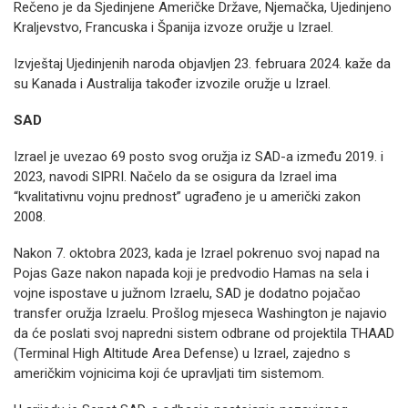
Rečeno je da Sjedinjene Američke Države, Njemačka, Ujedinjeno
Kraljevstvo, Francuska i Španija izvoze oružje u Izrael.
Izvještaj Ujedinjenih naroda objavljen 23. februara 2024. kaže da
su Kanada i Australija također izvozile oružje u Izrael.
SAD
Izrael je uvezao 69 posto svog oružja iz SAD-a između 2019. i
2023, navodi SIPRI. Načelo da se osigura da Izrael ima
“kvalitativnu vojnu prednost” ugrađeno je u američki zakon
2008.
Nakon 7. oktobra 2023, kada je Izrael pokrenuo svoj napad na
Pojas Gaze nakon napada koji je predvodio Hamas na sela i
vojne ispostave u južnom Izraelu, SAD je dodatno pojačao
transfer oružja Izraelu. Prošlog mjeseca Washington je najavio
da će poslati svoj napredni sistem odbrane od projektila THAAD
(Terminal High Altitude Area Defense) u Izrael, zajedno s
američkim vojnicima koji će upravljati tim sistemom.