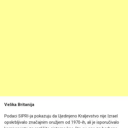
Velika Britanija
Podaci SIPRI-ja pokazuju da Ujedinjeno Kraljevstvo nije Izrael
opskrbljivalo značajnim oružjem od 1970-ih, ali je isporučivalo