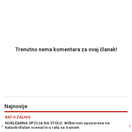
Trenutno nema komentara za ovaj članak!
Najnovije
Previous
N
RAT U ZALIVU
S
NUKLEARNA OPCIJA NA STOLU: Wilkerson upozorava na
HA
katastrofalan scenario u ratu sa Iranom
po