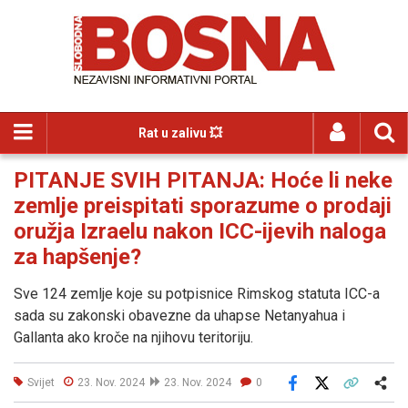
Rat u zalivu 💥
PITANJE SVIH PITANJA: Hoće li neke
zemlje preispitati sporazume o prodaji
oružja Izraelu nakon ICC-ijevih naloga
za hapšenje?
Sve 124 zemlje koje su potpisnice Rimskog statuta ICC-a
sada su zakonski obavezne da uhapse Netanyahua i
Gallanta ako kroče na njihovu teritoriju.
Svijet
23. Nov. 2024
23. Nov. 2024
0
Facebook
X
Kopiraj link
Više