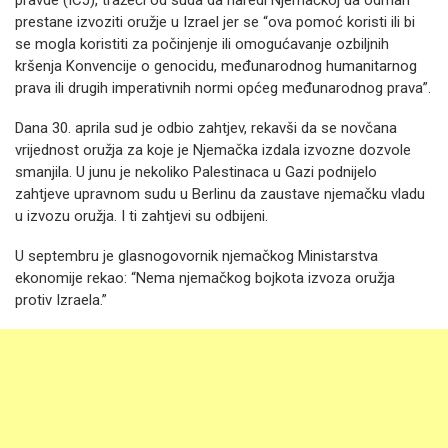
pravde (ICJ), tražeći od suda da naredi Njemačkoj da odmah
prestane izvoziti oružje u Izrael jer se “ova ​​pomoć koristi ili bi
se mogla koristiti za počinjenje ili omogućavanje ozbiljnih
kršenja Konvencije o genocidu, međunarodnog humanitarnog
prava ili drugih imperativnih normi općeg međunarodnog prava”.
Dana 30. aprila sud je odbio zahtjev, rekavši da se novčana
vrijednost oružja za koje je Njemačka izdala izvozne dozvole
smanjila. U junu je nekoliko Palestinaca u Gazi podnijelo
zahtjeve upravnom sudu u Berlinu da zaustave njemačku vladu
u izvozu oružja. I ti zahtjevi su odbijeni.
U septembru je glasnogovornik njemačkog Ministarstva
ekonomije rekao: “Nema njemačkog bojkota izvoza oružja
protiv Izraela.”