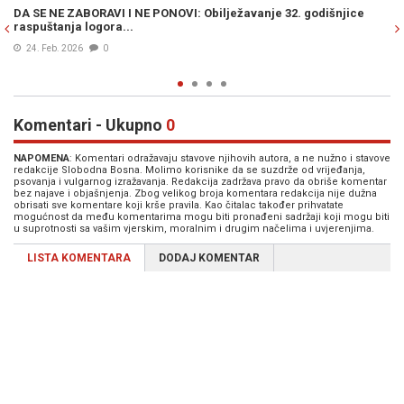
šnjice
MEĐU STRADALIMA U JABLANICI SU I NJIH DVOJE: Irmela i
Jasmin Čilić dobili spomenik, zagrljeni pronađeni pod
ruševinama
10. Dec. 2025
0
Komentari - Ukupno
0
NAPOMENA
: Komentari odražavaju stavove njihovih autora, a ne nužno i stavove
redakcije Slobodna Bosna. Molimo korisnike da se suzdrže od vrijeđanja,
psovanja i vulgarnog izražavanja. Redakcija zadržava pravo da obriše komentar
bez najave i objašnjenja. Zbog velikog broja komentara redakcija nije dužna
obrisati sve komentare koji krše pravila. Kao čitalac također prihvatate
mogućnost da među komentarima mogu biti pronađeni sadržaji koji mogu biti
u suprotnosti sa vašim vjerskim, moralnim i drugim načelima i uvjerenjima.
LISTA KOMENTARA
DODAJ KOMENTAR