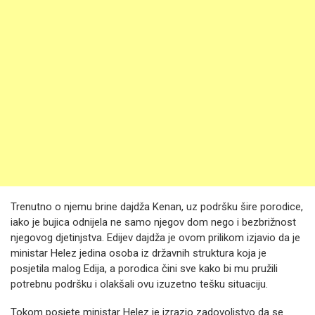
Trenutno o njemu brine dajdža Kenan, uz podršku šire porodice,
iako je bujica odnijela ne samo njegov dom nego i bezbrižnost
njegovog djetinjstva. Edijev dajdža je ovom prilikom izjavio da je
ministar Helez jedina osoba iz državnih struktura koja je
posjetila malog Edija, a porodica čini sve kako bi mu pružili
potrebnu podršku i olakšali ovu izuzetno tešku situaciju.
Tokom posjete ministar Helez je izrazio zadovoljstvo da se