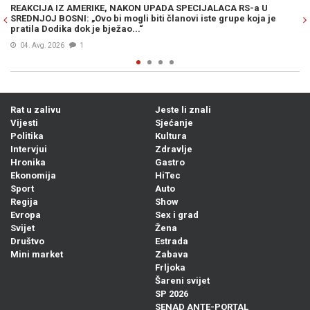
CA RS-a U
MUK U MOSTARU: Članica Predsjedništva Bosne i Her
rupe koja je
Željka Cvijanović vojno-redarstvenu akciju „Oluja“ na
„zločinačkom“, očekuje se reakcija iz Zagreba...
04. Avg. 2026
0
Rat u zalivu
Jeste li znali
Vijesti
Sjećanje
Politika
Kultura
Intervjui
Zdravlje
Hronika
Gastro
Ekonomija
HiTec
Sport
Auto
Regija
Show
Evropa
Sex i grad
Svijet
Žena
Društvo
Estrada
Mini market
Zabava
Frljoka
Šareni svijet
SP 2026
SENAD ANTE-PORTAL