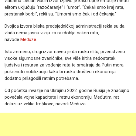
vladama. Jedan vladin izvor izjavio je kako opće emocije među
elitom uključuju “razočaranje” i “umor”. “Čekali smo kraj rata,
prestanak borbi”, rekli su. “Umorni smo čak i od čekanja.”
Dvojica izvora bliska predsjedničkoj administraciji rekla su da
vlada nema jasnu viziju za razdoblje nakon rata,
navode
Meduze.
Istovremeno, drugi izvor naveo je da rusku elitu, prvenstveno
visoke sigurnosne zvaničnike, sve više iritira nedostatak
ljudstva i resursa za vođenje rata te smatraju da Putin mora
pokrenuti mobilizaciju kako bi rusko društvo i ekonomija
dodatno prilagodili ratnim potrebama.
Od početka invazije na Ukrajinu 2022. godine Rusija je značajno
povećala vojne kapacitete i ratnu ekonomiju. Međutim, rat
dolazi uz velike troškove, navodi Meduza.