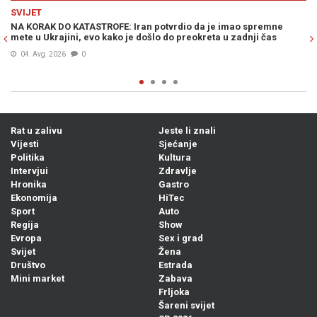
Previous
N
SVIJET
o spremne
DRAMA U WASHINGTONU: Teške optužbe na račun Donal
dnji čas
Trumpa –„On je najveći lažov...“
04. Avg. 2026
1
Rat u zalivu
Jeste li znali
Vijesti
Sjećanje
Politika
Kultura
Intervjui
Zdravlje
Hronika
Gastro
Ekonomija
HiTec
Sport
Auto
Regija
Show
Evropa
Sex i grad
Svijet
Žena
Društvo
Estrada
Mini market
Zabava
Frljoka
Šareni svijet