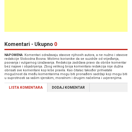
Komentari - Ukupno
0
NAPOMENA
: Komentari odražavaju stavove njihovih autora, a ne nužno i stavove
redakcije Slobodna Bosna. Molimo korisnike da se suzdrže od vrijeđanja,
psovanja i vulgarnog izražavanja. Redakcija zadržava pravo da obriše komentar
bez najave i objašnjenja. Zbog velikog broja komentara redakcija nije dužna
obrisati sve komentare koji krše pravila. Kao čitalac također prihvatate
mogućnost da među komentarima mogu biti pronađeni sadržaji koji mogu biti
u suprotnosti sa vašim vjerskim, moralnim i drugim načelima i uvjerenjima.
LISTA KOMENTARA
DODAJ KOMENTAR