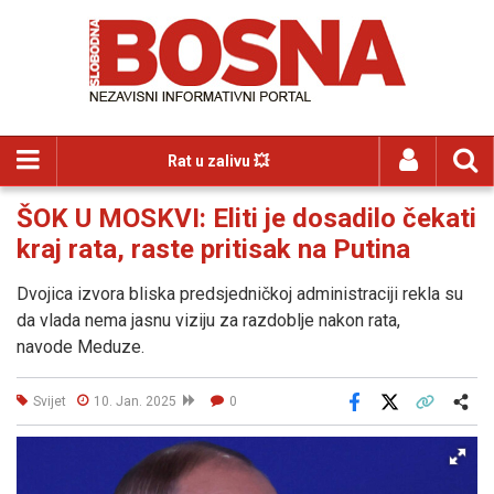
Rat u zalivu 💥
ŠOK U MOSKVI: Eliti je dosadilo čekati
kraj rata, raste pritisak na Putina
Dvojica izvora bliska predsjedničkoj administraciji rekla su
da vlada nema jasnu viziju za razdoblje nakon rata,
navode Meduze.
Svijet
10. Jan. 2025
0
Facebook
X
Kopiraj link
Više