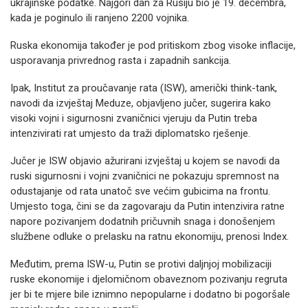
ukrajinske podatke. Najgori dan za Rusiju bio je 19. decembra,
kada je poginulo ili ranjeno 2200 vojnika.
Ruska ekonomija također je pod pritiskom zbog visoke inflacije,
usporavanja privrednog rasta i zapadnih sankcija.
Ipak, Institut za proučavanje rata (ISW), američki think-tank,
navodi da izvještaj Meduze, objavljeno jučer, sugerira kako
visoki vojni i sigurnosni zvaničnici vjeruju da Putin treba
intenzivirati rat umjesto da traži diplomatsko rješenje.
Jučer je ISW objavio ažurirani izvještaj u kojem se navodi da
ruski sigurnosni i vojni zvaničnici ne pokazuju spremnost na
odustajanje od rata unatoč sve većim gubicima na frontu.
Umjesto toga, čini se da zagovaraju da Putin intenzivira ratne
napore pozivanjem dodatnih pričuvnih snaga i donošenjem
službene odluke o prelasku na ratnu ekonomiju, prenosi Index.
Međutim, prema ISW-u, Putin se protivi daljnjoj mobilizaciji
ruske ekonomije i djelomičnom obaveznom pozivanju regruta
jer bi te mjere bile iznimno nepopularne i dodatno bi pogoršale