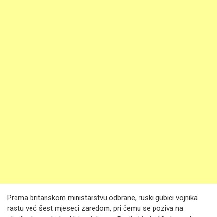
Prema britanskom ministarstvu odbrane, ruski gubici vojnika
rastu već šest mjeseci zaredom, pri čemu se poziva na