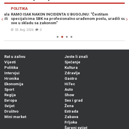
Previous
N
POLITIKA
PO
la
RAMO ISAK NAKON INCIDENTA U BUGOJNU: "Čestitam
„O
i
specijalcima SBK na profesionalno urađenom poslu, uradili su
Vu
sve u skladu sa zakonom"
03. Avg. 2026
0
Rat u zalivu
Jeste li znali
Vijesti
Sjećanje
Politika
Kultura
Intervjui
Zdravlje
Hronika
Gastro
Ekonomija
HiTec
Sport
Auto
Regija
Show
Evropa
Sex i grad
Svijet
Žena
Društvo
Estrada
Mini market
Zabava
Frljoka
Šareni svijet