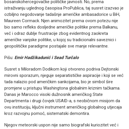
bosanskohercegovačke političke javnosti. No, prema
istraživanju uglednog časopisa ProPublica, taj susret izazvao je
ozbiljno negodovanje tadašnje američke ambasadorice u BiH,
Maureen Cormack. Njen animozitet prema ovom potezu nije
bio samo refleks dosljedne američke politike prema Balkanu,
već i odraz dublje frustracije zbog evidentnog zaokreta
američke vanjske politike, u kojoj su tradicionalni saveznici i
geopolitičke paradigme postajale sve manje relevantne.
Pišu:
Emir Hadžikadunić i Sead Turčalo
Susret s Miloradom Dodikom koji otvoreno podriva Dejtonski
mirovni sporazum, njeguje separatističke aspiracije i koji se već
tada nalazio pod američkim sankcijama, bio je simbol šire
promjene u pristupu Washingtona globalnim kriznim tačkama.
Danas je Marocco visoki dužnosnik američkog State
Departmenta i drugi čovjek USAID-a, s neobičnom misijom da
ovu instituciju, ključni instrument američkog globalnog utjecaja
kroz razvojnu pomoć, sistematski demontira.
Njegov meteorski uspon nije samo biografski kuriozitet već i