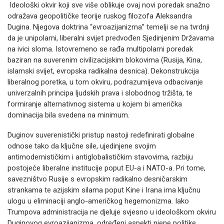
Ideološki okvir koji sve više oblikuje ovaj novi poredak snažno
odražava geopolitičke teorije ruskog filozofa Aleksandra
Dugina. Njegova doktrina “evroazijanizma” temelji se na tvrdnji
da je unipolarni, liberalni svijet predvođen Sjedinjenim Državama
na ivici sloma. Istovremeno se rađa multipolarni poredak
baziran na suverenim civilizacijskim blokovima (Rusija, Kina,
islamski svijet, evropska radikalna desnica). Dekonstrukcija
liberalnog poretka, u tom okviru, podrazumijeva odbacivanje
univerzalnih principa ljudskih prava i slobodnog tržišta, te
formiranje alternativnog sistema u kojem bi američka
dominacija bila svedena na minimum.
Duginov suverenistički pristup nastoji redefinirati globalne
odnose tako da ključne sile, ujedinjene svojim
antimodernističkim i antiglobalističkim stavovima, razbiju
postojeće liberalne institucije poput EU-a i NATO-a. Pri tome,
savezništvo Rusije s evropskim radikalno desničarskim
strankama te azijskim silama poput Kine i Irana ima ključnu
ulogu u eliminaciji anglo-američkog hegemonizma. Iako
Trumpova administracija ne djeluje svjesno u ideološkom okviru
Duginovog evroazijanizma, određeni aspekti njene politike