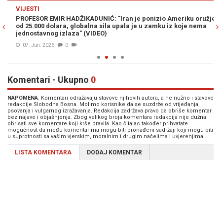
Previous
N
VIJESTI
RA
PROFESOR EMIR HADŽIKADUNIĆ: "Iran je ponizio Ameriku oružjem
HA
od 25.000 dolara, globalna sila upala je u zamku iz koje nema
Ir
jednostavnog izlaza" (VIDEO)
07. Jun. 2026
0
Komentari - Ukupno
0
NAPOMENA
: Komentari odražavaju stavove njihovih autora, a ne nužno i stavove
redakcije Slobodna Bosna. Molimo korisnike da se suzdrže od vrijeđanja,
psovanja i vulgarnog izražavanja. Redakcija zadržava pravo da obriše komentar
bez najave i objašnjenja. Zbog velikog broja komentara redakcija nije dužna
obrisati sve komentare koji krše pravila. Kao čitalac također prihvatate
mogućnost da među komentarima mogu biti pronađeni sadržaji koji mogu biti
u suprotnosti sa vašim vjerskim, moralnim i drugim načelima i uvjerenjima.
LISTA KOMENTARA
DODAJ KOMENTAR