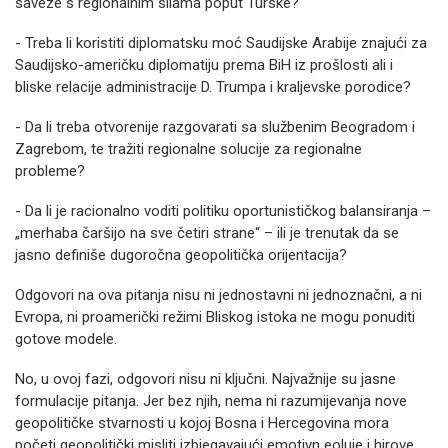
saveze s regionalnim silama poput Turske?
- Treba li koristiti diplomatsku moć Saudijske Arabije znajući za
Saudijsko-američku diplomatiju prema BiH iz prošlosti ali i
bliske relacije administracije D. Trumpa i kraljevske porodice?
- Da li treba otvorenije razgovarati sa službenim Beogradom i
Zagrebom, te tražiti regionalne solucije za regionalne
probleme?
- Da li je racionalno voditi politiku oportunističkog balansiranja –
„merhaba čaršijo na sve četiri strane“ – ili je trenutak da se
jasno definiše dugoročna geopolitička orijentacija?
Odgovori na ova pitanja nisu ni jednostavni ni jednoznačni, a ni
Evropa, ni proamerički režimi Bliskog istoka ne mogu ponuditi
gotove modele.
No, u ovoj fazi, odgovori nisu ni ključni. Najvažnije su jasne
formulacije pitanja. Jer bez njih, nema ni razumijevanja nove
geopolitičke stvarnosti u kojoj Bosna i Hercegovina mora
početi geopolitički misliti izbjegavajući emotivn eoluje i hirove