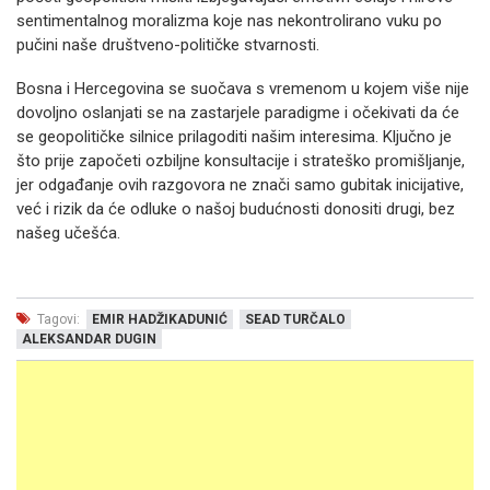
sentimentalnog moralizma koje nas nekontrolirano vuku po
pučini naše društveno-političke stvarnosti.
Bosna i Hercegovina se suočava s vremenom u kojem više nije
dovoljno oslanjati se na zastarjele paradigme i očekivati da će
se geopolitičke silnice prilagoditi našim interesima. Ključno je
što prije započeti ozbiljne konsultacije i strateško promišljanje,
jer odgađanje ovih razgovora ne znači samo gubitak inicijative,
već i rizik da će odluke o našoj budućnosti donositi drugi, bez
našeg učešća.
Tagovi:
EMIR HADŽIKADUNIĆ
SEAD TURČALO
ALEKSANDAR DUGIN