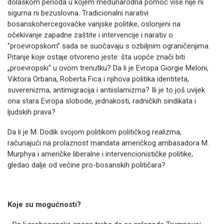
dolaskom perioda u kojem međunarodna pomoć više nije ni
sigurna ni bezuslovna. Tradicionalni narativi
bosanskohercegovačke vanjske politike, oslonjeni na
očekivanje zapadne zaštite i intervencije i narativ o
“proevropskom” sada se suočavaju s ozbiljnim ograničenjima.
Pitanje koje ostaje otvoreno jeste: šta uopće znači biti
„proevropski“ u ovom trenutku? Da li je Evropa Giorgie Meloni,
Viktora Orbana, Roberta Fica i njihova politika identiteta,
suverenizma, antimigracija i antiislamizma? Ili je to još uvijek
ona stara Evropa slobode, jednakosti, radničkih sindikata i
ljudskih prava?
Da li je M. Dodik svojom politikom političkog realizma,
računajući na prolaznost mandata američkog ambasadora M.
Murphya i američke liberalne i intervencionističke politike,
gledao dalje od većine pro-bosanskih političara?
Koje su mogućnosti?