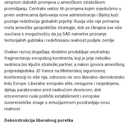
simptom dubokih promjena u američkom strateškom
promišljanju. Centralni vektor tih promjena kojim svjedočimo u
prvim sedmicama djelovanja nove administracije i Bijeloj kući
postaje redefinicija globalnih prijetnji: Rusija više nije primarna
meta američke geopolitičke strategije, dok se Ukrajina sve više
suočava s mogućnošću da joj SAD nametne priznanje
teritorijalnih gubitaka i redefinisanu realnost podjele zemlje.
Ovakav razvoj događaja, dodatno produbljuje unutrašnju
fragmentaciju evropskog kontinenta, koji je prije nekoliko
sedmica bio ključni strateški partner, a nakon govora američkog
potpredajednika JD Vance na Minhenskoj sigurnosnoj
konferenciji to više nije, odnosno ne ono liberalno-demokratsko
krilo Evrope. Liberalne evropske elite, nesigurne i razjedinjene,
djeluju paralizovano pred nadirućom desnicom, dok
istovremeno ruski politički establišment i evropske
suverenističke snage s entuzijazmom pozdravljaju novu
realnost.
Dekonstrukcija liberalnog poretka