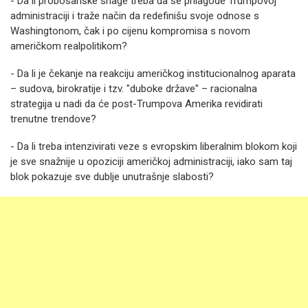
- Da li probosanske snage treba da se prilagode Trumpovoj
administraciji i traže način da redefinišu svoje odnose s
Washingtonom, čak i po cijenu kompromisa s novom
američkom realpolitikom?
- Da li je čekanje na reakciju američkog institucionalnog aparata
– sudova, birokratije i tzv. "duboke države" – racionalna
strategija u nadi da će post-Trumpova Amerika revidirati
trenutne trendove?
- Da li treba intenzivirati veze s evropskim liberalnim blokom koji
je sve snažnije u opoziciji američkoj administraciji, iako sam taj
blok pokazuje sve dublje unutrašnje slabosti?