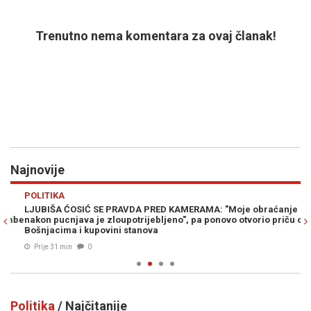
Trenutno nema komentara za ovaj članak!
Najnovije
Previous
N
POLITIKA
PO
LJUBIŠA ĆOSIĆ SE PRAVDA PRED KAMERAMA: "Moje obraćanje
EK
mbe
nakon pucnjava je zloupotrijebljeno", pa ponovo otvorio priču o
De
Bošnjacima i kupovini stanova
Šp
Prije 31 min
0
Politika
/ Najčitanije