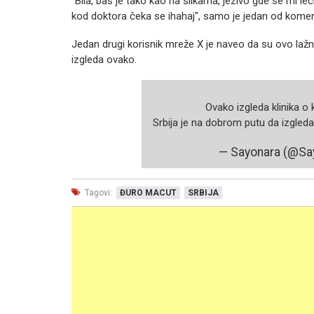
"Bila, baš je tako kao na slikama, jezivo gde se mi leč
kod doktora čeka se ihahaj", samo je jedan od kome
Jedan drugi korisnik mreže X je naveo da su ovo lažne
izgleda ovako.
Ovako izgleda klinika o
Srbija je na dobrom putu da izgleda
— Sayonara (@Sa
Tagovi:
ĐURO MACUT
SRBIJA