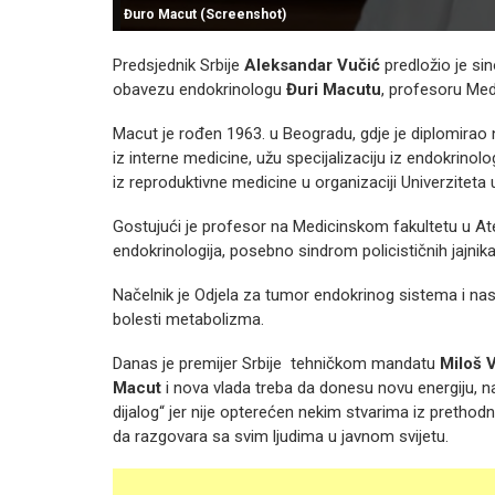
Đuro Macut (Screenshot)
Predsjednik Srbije
Aleksandar Vučić
predložio je si
obavezu endokrinologu
Đuri Macutu
, profesoru Med
Macut je rođen 1963. u Beogradu, gdje je diplomirao 
iz interne medicine, užu specijalizaciju iz endokrinolog
iz reproduktivne medicine u organizaciji Univerziteta
Gostujući je profesor na Medicinskom fakultetu u Ate
endokrinologija, posebno sindrom policističnih jajnika 
Načelnik je Odjela za tumor endokrinog sistema i nasl
bolesti metabolizma.
Danas je premijer Srbije tehničkom mandatu
Miloš 
Macut
i nova vlada treba da donesu novu energiju, 
dijalog“ jer nije opterećen nekim stvarima iz prethod
da razgovara sa svim ljudima u javnom svijetu.