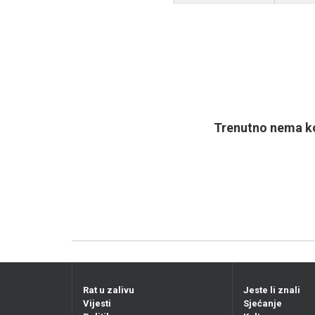
Trenutno nema ko
Rat u zalivu
Jeste li znali
Vijesti
Sjećanje