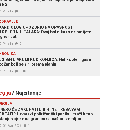
a RS
Prije 1h
0
ZDRAVLJE
KARDIOLOG UPOZORIO NA OPASNOST
TOPLOTNIH TALASA: Ovaj bol nikako ne smijete
ignorisati
Prije 1h
0
HRONIKA
OS BiH U AKCIJI KOD KONJICA: Helikopteri gase
požar koji se širi prema planini
Prije 1h
0
egija
/ Najčitanije
REGIJA
"NEKO ĆE ZAKUHATI U BIH, NE TREBA VAM
CRTATI": Hrvatski političar širi paniku i traži hitno
slanje vojske na granicu sa našom zemljom
04. Avg. 2026
1