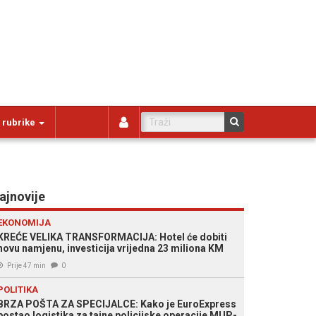
 rubrike
ajnovije
EKONOMIJA
KREĆE VELIKA TRANSFORMACIJA: Hotel će dobiti
novu namjenu, investicija vrijedna 23 miliona KM
Prije 47 min
0
POLITIKA
BRZA POŠTA ZA SPECIJALCE: Kako je EuroExpress
postao logistika za tajne policijske operacije MUP-