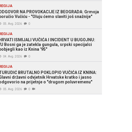
REGIJA
ODGOVOR NA PROVOKACIJE IZ BEOGRADA: Grmoja
poručio Vučiću - "Oluju ćemo slaviti još snažnije"
05. Avg. 2026
0
REGIJA
HRVATI ISMIJALI VUČIĆA I INCIDENT U BUGOJNU:
"U Bosni ga je zatekla gungula, srpski specijalci
pobjegli kao iz Knina '95"
04. Avg. 2026
0
REGIJA
TURUDIĆ BRUTALNO POKLOPIO VUČIĆA IZ KNINA:
Glavni državni odvjetnik Hrvatske kratko i jasno
odgovorio na prijetnje o "drugom poluvremenu"
05. Avg. 2026
0