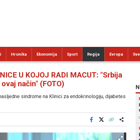
i
Hronika
Ekonomija
Sport
Regija
Evropa
Sve
ICE U KOJOJ RADI MACUT: "Srbija
 ovaj način" (FOTO)
N
nasljedne sindrome na Klinici za endokrinologiju, dijabetes
Facebook
X
Kopiraj link
Više