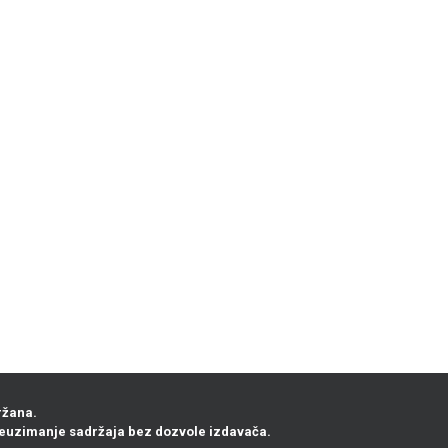
ržana.
euzimanje sadržaja bez dozvole izdavača.