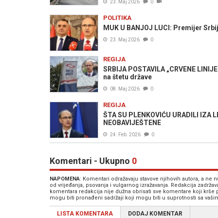
23. Maj 2026
0
POLITIKA
MUK U BANJOJ LUCI: Premijer Srbije 
23. Maj 2026
0
REGIJA
SRBIJA POSTAVILA „CRVENE LINIJE“:
na štetu države
08. Maj 2026
0
REGIJA
ŠTA SU PLENKOVIĆU URADILI IZA LEĐ
NEOBAVIJEŠTENE
24. Feb. 2026
0
Komentari - Ukupno
0
NAPOMENA
: Komentari odražavaju stavove njihovih autora, a ne
od vrijeđanja, psovanja i vulgarnog izražavanja. Redakcija zadrža
komentara redakcija nije dužna obrisati sve komentare koji krše
mogu biti pronađeni sadržaji koji mogu biti u suprotnosti sa vaš
LISTA KOMENTARA
DODAJ KOMENTAR