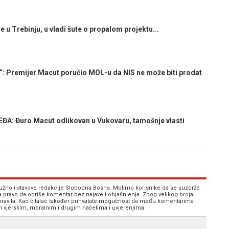
u Trebinju, u vladi šute o propalom projektu...
 Premijer Macut poručio MOL-u da NIS ne može biti prodat
A: Đuro Macut odlikovan u Vukovaru, tamošnje vlasti
 nužno i stavove redakcije Slobodna Bosna. Molimo korisnike da se suzdrže
va pravo da obriše komentar bez najave i objašnjenja. Zbog velikog broja
 pravila. Kao čitalac također prihvatate mogućnost da među komentarima
im vjerskim, moralnim i drugim načelima i uvjerenjima.