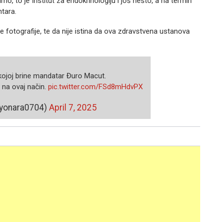
imo, to je Institut za endokrinologiju i još nešto, a na termin
ntara.
 fotografije, te da nije istina da ova zdravstvena ustanova
 kojoj brine mandatar Đuro Macut.
 na ovaj način.
pic.twitter.com/FSd8mHdvPX
yonara0704)
April 7, 2025