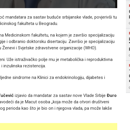
noć mandatara za sastav buduće srbijanske vlade, povjerivši tu
icinskog fakulteta u Beogradu.
na Medicinskom fakultetu, na kojem je završio specijalizaciju
ije i odbranio doktorsku disertaciju. Završio je specijalizaciju
 u Ženevi i Svjetske zdravstvene organizacije (WHO).
ni. Uže istraživačko polje mu je metabolička i reproduktivna
i inzulinska rezistencija.
jedne sindrome na Klinici za endokrinologiju, dijabetes i
Vučević
izjavio da mandatar za sastav nove Vlade Srbije
Đuro
navodeći da je Macut osoba „koja može da otvori društveni
nog perioda kao što je bio on i njegova vlada, pa može lakše