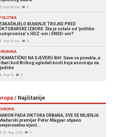
Prije 28 min
0
POLITIKA
ZAKAŠNJELO BUĐENJE TROJKE PRED
OKTOBARSKE IZBORE: Šta je ostalo od 'politike
kompromisa' s HDZ-om i SNSD-om?
Prije 35 min
0
HRONIKA
DRAMATIČNO NA SJEVERU BiH: Sava se povukla, a
ribari kod Brčkog ugledali kosti koje asociraju na
ljudske
Prije 1h
0
vropa
/ Najčitanije
EVROPA
NAKON PADA VIKTORA ORBANA, SVE SE MIJENJA:
Mađarski premijer Peter Magyar objavio
nevjerovatnu vijest...
07. Avg. 2026
0