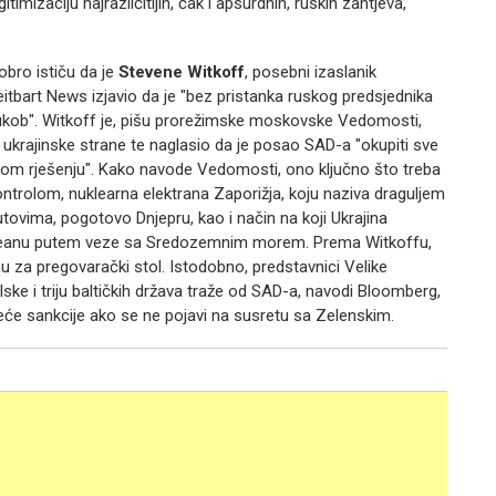
itimizaciju najrazličitijih, čak i apsurdnih, ruskih zahtjeva,
obro ističu da je
Stevene Witkoff
, posebni izaslanik
eitbart News izjavio da je "bez pristanka ruskog predsjednika
 sukob". Witkoff je, pišu prorežimske moskovske Vedomosti,
krajinske strane te naglasio da je posao SAD-a "okupiti sve
irnom rješenju". Kako navode Vedomosti, ono ključno što treba
 kontrolom, nuklearna elektrana Zaporižja, koju naziva draguljem
utovima, pogotovo Dnjepru, kao i način na koji Ukrajina
oceanu putem veze sa Sredozemnim morem. Prema Witkoffu,
dnu za pregovarački stol. Istodobno, predstavnici Velike
olske i triju baltičkih država traže od SAD-a, navodi Bloomberg,
 veće sankcije ako se ne pojavi na susretu sa Zelenskim.