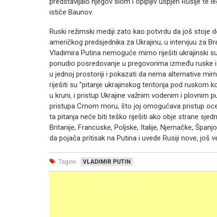
predstavljalo njegov slom i opipljiv uspjeh Rusije te leg
ističe Baunov.
Ruski režimski mediji zato kao potvrdu da još stoje d
američkog predsjednika za Ukrajinu, u intervjuu za Br
Vladimira Putina nemoguće mirno riješiti ukrajinski
ponudio posredovanje u pregovorima između ruske i u
u jednoj prostoriji i pokazati da nema alternative m
riješiti su "pitanje ukrajinskog teritorija pod ruskom
u kruni, i pristup Ukrajine važnim vodenim i plovnim p
pristupa Crnom moru, što joj omogućava pristup 
ta pitanja neće biti teško riješiti ako obje strane sje
Britanije, Francuske, Poljske, Italije, Njemačke, Španj
da pojača pritisak na Putina i uvede Rusiji nove, još
Tagovi:
VLADIMIR PUTIN