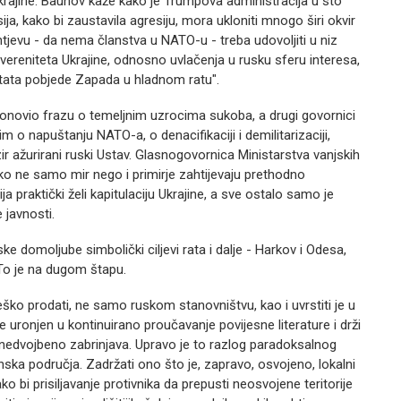
Ukrajine. Baunov kaže kako je Trumpova administracija u sto
ija, kako bi zaustavila agresiju, mora ukloniti mnogo širi okvir
tjevu - da nema članstva u NATO-u - treba udovoljiti u niz
suvereniteta Ukrajine, odnosno uvlačenja u rusku sferu interesa,
zultata pobjede Zapada u hladnom ratu".
onovio frazu o temeljnim uzrocima sukoba, a drugi govornici
m o napuštanju NATO-a, o denacifikaciji i demilitarizaciji,
zir ažurirani ruski Ustav. Glasnogovornica Ministarstva vanjskih
ako ne samo mir nego i primirje zahtijevaju prethodno
ija praktički želi kapitulaciju Ukrajine, a sve ostalo samo je
javnosti.
 domoljube simbolički ciljevi rata i dalje - Harkov i Odesa,
. To je na dugom štapu.
ško prodati, ne samo ruskom stanovništvu, kao i uvrstiti je u
 je uronjen u kontinuirano proučavanje povijesne literature i drži
 nedvojbeno zabrinjava. Upravo je to razlog paradoksalnog
inska područja. Zadržati ono što je, zapravo, osvojeno, lokalni
o bi prisiljavanje protivnika da prepusti neosvojene teritorije