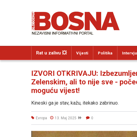
Rat u zalivu 💥
Vijesti
Politika
Intervju
IZVORI OTKRIVAJU: Izbezumljeni
Zelenskim, ali to nije sve - poče
moguću vijest!
Kineski ga je stav, kažu, itekako zabrinuo.
Evropa
13. Maj 2025
0