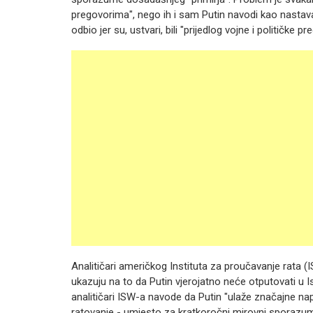
pregovorima", nego ih i sam Putin navodi kao nastavak
odbio jer su, ustvari, bili "prijedlog vojne i političke pre
Analitičari američkog Instituta za proučavanje rata (IS
ukazuju na to da Putin vjerojatno neće otputovati u 
analitičari ISW-a navode da Putin "ulaže značajne nap
ratovanje - umjesto za kratkoročni mirovni sporazum