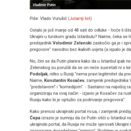
Vladimir Putin
Piše: Vlado Vurušić
(Jutarnji list)
Ostalo je još manje od 48 sati do odluke - hoće li išt
Ukrajini u turskom gradu Istanbulu? Naime, čeka se h
predsjednik
Volodimir Zelenski
zaskočio ga je i sp
pregovore" navodno bez ikakvih uvjeta (a ispalo je da
No, čini se da Putin planira kako da u Istanbul ipak n
Zelenskog su poručili da se on neće susretati ni s k
Podoljak
, nitko u Rusiji "nema pravi legitimitet da pr
Naime,
Konstantin Kosačev
, zamjenik predsjednika 
"predstavom" i "komedijom". - Sastanci na najvišoj raz
organiziraju na ovaj način - izjavio je Kosačev za rus
Rusiju kako bi je optužio za podrivanje pregovora".
Kako prenosi ukrajinski portal nv.ua, i zamjenik p
Čepa
izrazio je sumnju da će Putin otići u Istanbul 
ukrajinski portal, da Rusija ne može vjerovati Ukrajin
sporazume dosadašnjeg "primirja". Problem je svaka