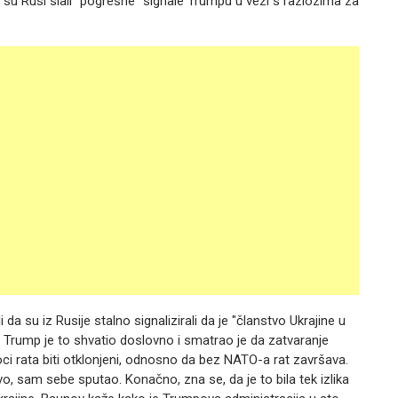
su Rusi slali "pogrešne" signale Trumpu u vezi s razlozima za
a su iz Rusije stalno signalizirali da je "članstvo Ukrajine u
. Trump je to shvatio doslovno i smatrao je da zatvaranje
ci rata biti otklonjeni, odnosno da bez NATO-a rat završava.
avo, sam sebe sputao. Konačno, zna se, da je to bila tek izlika