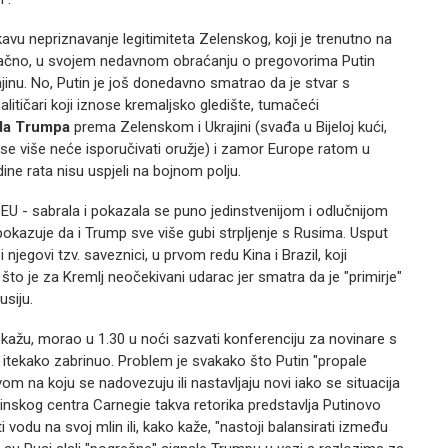
kavu nepriznavanje legitimiteta Zelenskog, koji je trenutno na
Konačno, u svojem nedavnom obraćanju o pregovorima Putin
nu. No, Putin je još donedavno smatrao da je stvar s
alitičari koji iznose kremaljsko gledište, tumačeći
da Trumpa
prema Zelenskom i Ukrajini (svađa u Bijeloj kući,
se više neće isporučivati oružje) i zamor Europe ratom u
dine rata nisu uspjeli na bojnom polju.
i EU - sabrala i pokazala se puno jedinstvenijom i odlučnijom
pokazuje da i Trump sve više gubi strpljenje s Rusima. Usput
 njegovi tzv. saveznici, u prvom redu Kina i Brazil, koji
što je za Kremlj neočekivani udarac jer smatra da je "primirje"
usiju.
kažu, morao u 1.30 u noći sazvati konferenciju za novinare s
, itekako zabrinuo. Problem je svakako što Putin "propale
m na koju se nadovezuju ili nastavljaju novi iako se situacija
linskog centra Carnegie takva retorika predstavlja Putinovo
vodu na svoj mlin ili, kako kaže, "nastoji balansirati između