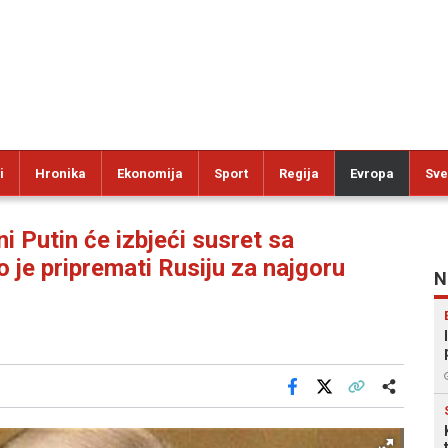
i
Hronika
Ekonomija
Sport
Regija
Evropa
Sve
 Putin će izbjeći susret sa
o je pripremati Rusiju za najgoru
N
Facebook
X
Kopiraj link
Više