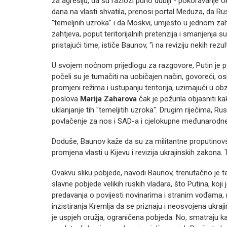
za agresiju, da su razlozi puno dublji - pokoravanje 
dana na vlasti shvatila, prenosi portal Meduza, da Rus
"temeljnih uzroka" i da Moskvi, umjesto u jednom zah
zahtjeva, poput teritorijalnih pretenzija i smanjenja 
pristajući time, ističe Baunov, "i na reviziju nekih re
U svojem noćnom prijedlogu za razgovore, Putin je p
počeli su je tumačiti na uobičajen način, govoreći, osi
promjeni režima i ustupanju teritorija, uzimajući u ob
poslova
Marija Zaharova
čak je požurila objasniti k
uklanjanje tih "temeljitih uzroka". Drugim riječima, Rus
povlačenje za nos i SAD-a i cjelokupne međunarodne 
Doduše, Baunov kaže da su za militantne proputinovske
promjena vlasti u Kijevu i revizija ukrajinskih zakona
Ovakvu sliku pobjede, navodi Baunov, trenutačno je te
slavne pobjede velikih ruskih vladara, što Putina, koji
predavanja o povijesti novinarima i stranim vođama,
inzistiranja Kremlja da se priznaju i neosvojena ukraj
je uspjeh oružja, ograničena pobjeda. No, smatraju kak