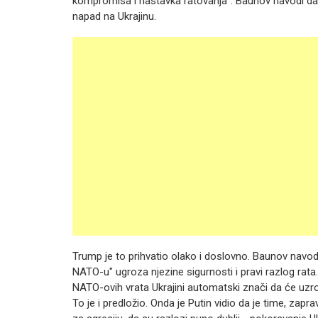
kompromisa i nastavka ratovanja". Baunov navodi da 
napad na Ukrajinu.
Trump je to prihvatio olako i doslovno. Baunov navodi d
NATO-u" ugroza njezine sigurnosti i pravi razlog rata
NATO-ovih vrata Ukrajini automatski znači da će uzro
To je i predložio. Onda je Putin vidio da je time, zapr