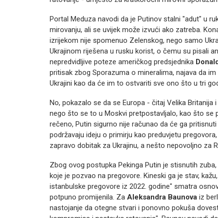
Portal Meduza navodi da je Putinov stalni "adut" u ru
mirovanju, ali se uvijek može izvući ako zatreba. 
izrijekom nije spomenuo Zelenskog, nego samo Ukraji
Ukrajinom riješena u rusku korist, o čemu su pisali an
nepredvidljive poteze američkog predsjednika
Donal
pritisak zbog Sporazuma o mineralima, najava da im 
Ukrajini kao da će im to ostvariti sve ono što u tri go
No, pokazalo se da se Europa - čitaj Velika Britanija 
nego što se to u Moskvi pretpostavljalo, kao što se 
rečeno, Putin sigurno nije računao da će ga pritisnuti i
podržavaju ideju o primirju kao preduvjetu pregovora, 
zapravo dobitak za Ukrajinu, a nešto nepovoljno za R
Zbog ovog postupka Pekinga Putin je stisnutih zuba, 
koje je pozvao na pregovore. Kineski ga je stav, kažu
istanbulske pregovore iz 2022. godine" smatra osnovo
potpuno promijenila. Za
Aleksandra Baunova
iz ber
nastojanje da otegne stvari i ponovno pokuša dovesti 