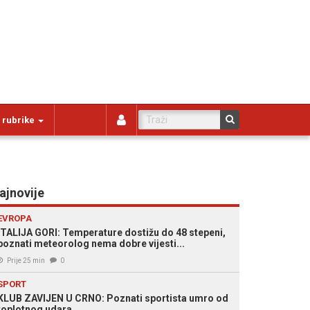
 rubrike
ajnovije
EVROPA
ITALIJA GORI: Temperature dostižu do 48 stepeni,
poznati meteorolog nema dobre vijesti...
Prije 25 min
0
SPORT
KLUB ZAVIJEN U CRNO: Poznati sportista umro od
toplotnog udara