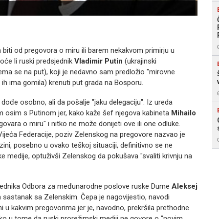
a biti od pregovora o miru ili barem nekakvom primirju u
oće li ruski predsjednik
Vladimir Putin
(ukrajinski
rema se na put), koji je nedavno sam predložio "mirovne
 ih ima gomila) krenuti put grada na Bosporu.
e dođe osobno, ali da pošalje "jaku delegaciju". Iz ureda
im osim s Putinom jer, kako kaže šef njegova kabineta
Mihailo
egovara o miru" i nitko ne može donijeti ove ili one odluke.
Vijeća Federacije, poziv Zelenskog na pregovore nazvao je
ini, posebno u ovako teškoj situaciji, definitivno se ne
ke medije, optuživši Zelenskog da pokušava "svaliti krivnju na
redsjednika Odbora za međunarodne poslove ruske Dume
Aleksej
na sastanak sa Zelenskim. Čepa je nagovijestio, navodi
i ni u kakvim pregovorima jer je, navodno, prekršila prethodne
ko u tome da ruski prorežimski mediji ne govore o "novim