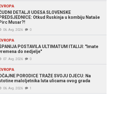
EVROPA
ČUDNI DETALJI UDESA SLOVENSKE
PREDSJEDNICE: Otkud Ruskinja u kombiju Nataše
Pirc Musar?!
06. Avg. 2026
0
EVROPA
ŠPANIJA POSTAVILA ULTIMATUM ITALIJI: "Imate
vremena do nedjelje"
07. Avg. 2026
0
EVROPA
OČAJNE PORODICE TRAŽE SVOJU DJECU: Na
stotine maloljetnika luta ulicama ovog grada
06. Avg. 2026
1