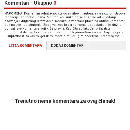
Komentari - Ukupno
0
NAPOMENA
: Komentari odražavaju stavove njihovih autora, a ne nužno i stavove
redakcije Slobodna Bosna. Molimo korisnike da se suzdrže od vrijeđanja,
psovanja i vulgarnog izražavanja. Redakcija zadržava pravo da obriše komentar
bez najave i objašnjenja. Zbog velikog broja komentara redakcija nije dužna
obrisati sve komentare koji krše pravila. Kao čitalac također prihvatate
mogućnost da među komentarima mogu biti pronađeni sadržaji koji mogu biti
u suprotnosti sa vašim vjerskim, moralnim i drugim načelima i uvjerenjima.
LISTA KOMENTARA
DODAJ KOMENTAR
Trenutno nema komentara za ovaj članak!