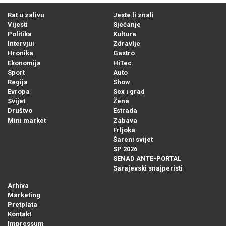
Rat u zalivu
Jeste li znali
Vijesti
Sjećanje
Politika
Kultura
Intervjui
Zdravlje
Hronika
Gastro
Ekonomija
HiTec
Sport
Auto
Regija
Show
Evropa
Sex i grad
Svijet
Žena
Društvo
Estrada
Mini market
Zabava
Frljoka
Šareni svijet
SP 2026
SENAD ANTE-PORTAL
Sarajevski snajperisti
Arhiva
Marketing
Pretplata
Kontakt
Impressum