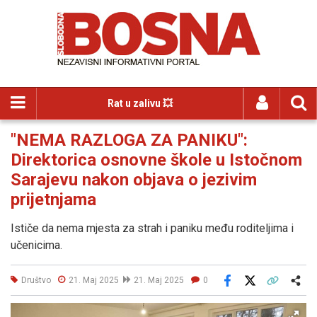
Rat u zalivu 💥
"NEMA RAZLOGA ZA PANIKU":
Direktorica osnovne škole u Istočnom
Sarajevu nakon objava o jezivim
prijetnjama
Ističe da nema mjesta za strah i paniku među roditeljima i
učenicima.
Društvo
21. Maj 2025
21. Maj 2025
0
Facebook
X
Kopiraj link
Više