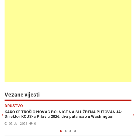
Vezane vijesti
Previous
N
HRONIKA
 SLUŽBENA PUTOVANJA:
STIGLA POTVRDA IZ KCUS-a: Preminuo Nedi
a išao u Washington
braće koju je teško ranio Almer Inajetović
31. Maj 2026
0