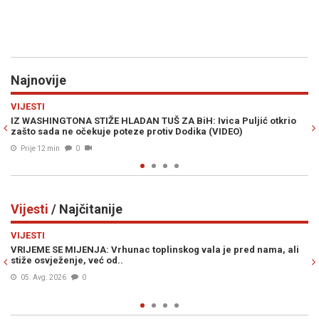
Najnovije
Previous
N
REGIJA
Š ZA BiH: Ivica Puljić otkrio
UPALIO SE ALARM: Supruga Sergeja Tr
tiv Dodika (VIDEO)
sakoa u Zari
Prije 36 min
0
Vijesti
/ Najčitanije
Previous
N
VIJESTI
linskog vala je pred nama, ali
ŠOKANTNE INFORMACIJE OSA-e: U BiH 
plaćenih UBICA, čekaju naredbe od...
05. Avg. 2026
0