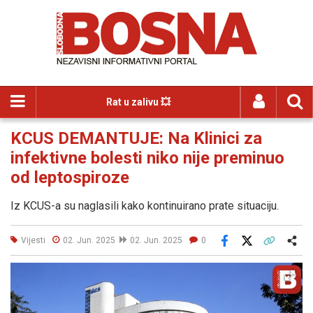
Rat u zalivu 💥
KCUS DEMANTUJE: Na Klinici za
infektivne bolesti niko nije preminuo
od leptospiroze
Iz KCUS-a su naglasili kako kontinuirano prate situaciju.
Vijesti
02. Jun. 2025
02. Jun. 2025
0
Facebook
X
Kopiraj link
Više