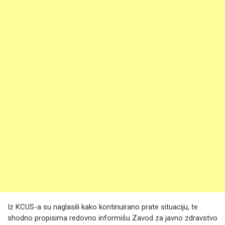
Iz KCUS-a su naglasili kako kontinuirano prate situaciju, te
shodno propisima redovno informišu Zavod za javno zdravstvo