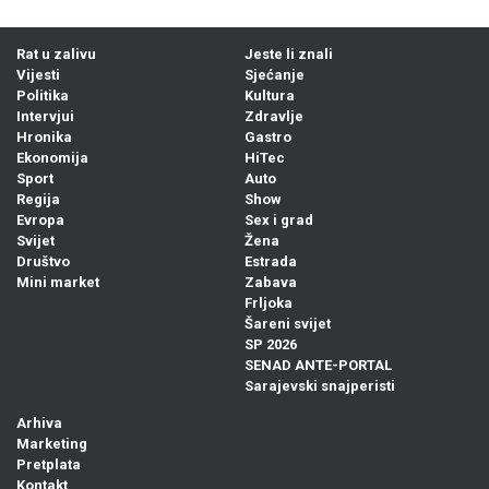
Rat u zalivu
Jeste li znali
Vijesti
Sjećanje
Politika
Kultura
Intervjui
Zdravlje
Hronika
Gastro
Ekonomija
HiTec
Sport
Auto
Regija
Show
Evropa
Sex i grad
Svijet
Žena
Društvo
Estrada
Mini market
Zabava
Frljoka
Šareni svijet
SP 2026
SENAD ANTE-PORTAL
Sarajevski snajperisti
Arhiva
Marketing
Pretplata
Kontakt