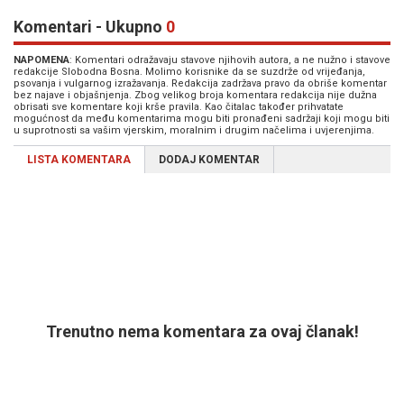
Komentari - Ukupno
0
NAPOMENA
: Komentari odražavaju stavove njihovih autora, a ne nužno i stavove
redakcije Slobodna Bosna. Molimo korisnike da se suzdrže od vrijeđanja,
psovanja i vulgarnog izražavanja. Redakcija zadržava pravo da obriše komentar
bez najave i objašnjenja. Zbog velikog broja komentara redakcija nije dužna
obrisati sve komentare koji krše pravila. Kao čitalac također prihvatate
mogućnost da među komentarima mogu biti pronađeni sadržaji koji mogu biti
u suprotnosti sa vašim vjerskim, moralnim i drugim načelima i uvjerenjima.
LISTA KOMENTARA
DODAJ KOMENTAR
Trenutno nema komentara za ovaj članak!