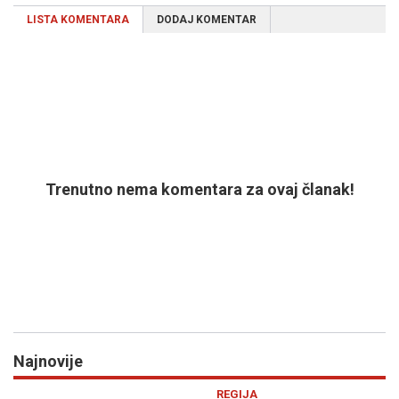
LISTA KOMENTARA
DODAJ KOMENTAR
Trenutno nema komentara za ovaj članak!
Najnovije
Previous
N
REGIJA
RA