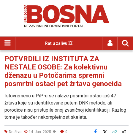
Rat u zalivu 💥
POTVRDILI IZ INSTITUTA ZA
NESTALE OSOBE: Za kolektivnu
dženazu u Potočarima spremni
posmrtni ostaci pet žrtava genocida
Istovremeno u PiP-u se nalaze posmrtni ostaci još 47
žrtava koje su identifikovane putem DNK metode, ali
porodice nisu pristupile onoj zvaničnoj identifikaciji. Razlog
tome je također nekompletnost skeleta.
Društvo
14. Jun. 2025
0