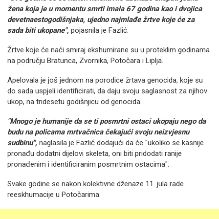
žena koja je u momentu smrti imala 67 godina kao i dvojica
devetnaestogodišnjaka, ujedno najmlađe žrtve koje će za
sada biti ukopane",
pojasnila je Fazlić.
Žrtve koje će naći smiraj ekshumirane su u proteklim godinama
na području Bratunca, Zvornika, Potočara i Liplja.
Apelovala je još jednom na porodice žrtava genocida, koje su
do sada uspjeli identificirati, da daju svoju saglasnost za njihov
ukop, na tridesetu godišnjicu od genocida.
"Mnogo je humanije da se ti posmrtni ostaci ukopaju nego da
budu na policama mrtvačnica čekajući svoju neizvjesnu
sudbinu",
naglasila je Fazlić dodajući da će "ukoliko se kasnije
pronađu dodatni dijelovi skeleta, oni biti pridodati ranije
pronađenim i identificiranim posmrtnim ostacima".
Svake godine se nakon kolektivne dženaze 11. jula rade
reeskhumacije u Potočarima.