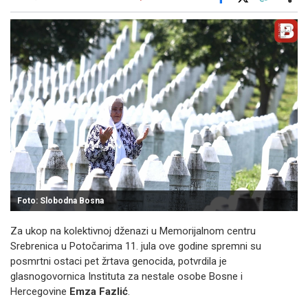
Facebook
X
Kopiraj link
Više
Foto: Slobodna Bosna
Za ukop na kolektivnoj dženazi u Memorijalnom centru
Srebrenica u Potočarima 11. jula ove godine spremni su
posmrtni ostaci pet žrtava genocida, potvrdila je
glasnogovornica Instituta za nestale osobe Bosne i
Hercegovine
Emza Fazlić
.