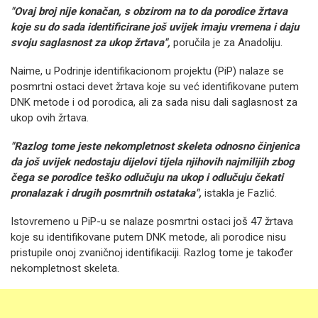
"Ovaj broj nije konačan, s obzirom na to da porodice žrtava
koje su do sada identificirane još uvijek imaju vremena i daju
svoju saglasnost za ukop žrtava",
poručila je za Anadoliju.
Naime, u Podrinje identifikacionom projektu (PiP) nalaze se
posmrtni ostaci devet žrtava koje su već identifikovane putem
DNK metode i od porodica, ali za sada nisu dali saglasnost za
ukop ovih žrtava.
"Razlog tome jeste nekompletnost skeleta odnosno činjenica
da još uvijek nedostaju dijelovi tijela njihovih najmilijih zbog
čega se porodice teško odlučuju na ukop i odlučuju čekati
pronalazak i drugih posmrtnih ostataka",
istakla je Fazlić.
Istovremeno u PiP-u se nalaze posmrtni ostaci još 47 žrtava
koje su identifikovane putem DNK metode, ali porodice nisu
pristupile onoj zvaničnoj identifikaciji. Razlog tome je također
nekompletnost skeleta.