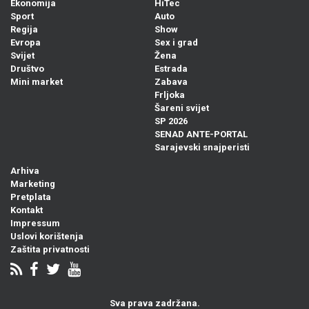
Ekonomija
HiTec
Sport
Auto
Regija
Show
Evropa
Sex i grad
Svijet
Žena
Društvo
Estrada
Mini market
Zabava
Frljoka
Šareni svijet
SP 2026
SENAD ANTE-PORTAL
Sarajevski snajperisti
Arhiva
Marketing
Pretplata
Kontakt
Impressum
Uslovi korištenja
Zaštita privatnosti
Sva prava zadržana.