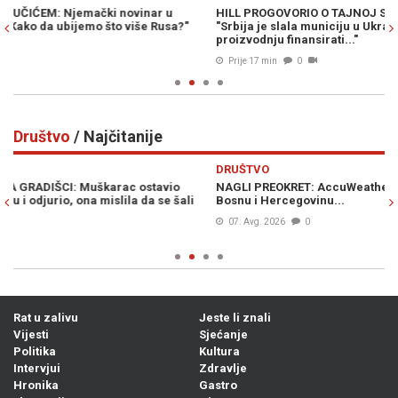
HILL PROGOVORIO O TAJNOJ SARADNJI VUČIĆA I ZELENSKOG:
PO
"Srbija je slala municiju u Ukrajinu, sada se u igri dronovi čiju će
re
proizvodnju finansirati..."
Prije 17 min
0
Društvo
/ Najčitanije
Previous
N
DRUŠTVO
D
NAGLI PREOKRET: AccuWeather objavio vremensku prognozu za
S
Bosnu i Hercegovinu...
po
ud
07. Avg. 2026
0
Rat u zalivu
Jeste li znali
Vijesti
Sjećanje
Politika
Kultura
Intervjui
Zdravlje
Hronika
Gastro