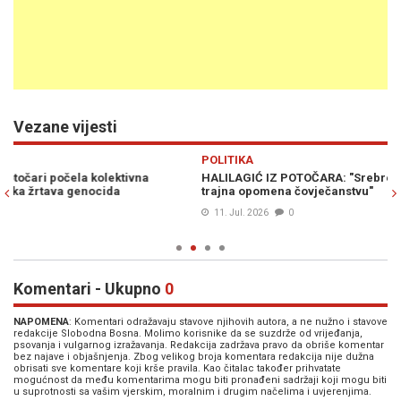
Vezane vijesti
Previous
N
POLITIKA
VI
HALILAGIĆ IZ POTOČARA: "Srebrenica nije samo mjesto tuge, već
KO
trajna opomena čovječanstvu"
ot
sv
11. Jul. 2026
0
Komentari - Ukupno
0
NAPOMENA
: Komentari odražavaju stavove njihovih autora, a ne nužno i stavove
redakcije Slobodna Bosna. Molimo korisnike da se suzdrže od vrijeđanja,
psovanja i vulgarnog izražavanja. Redakcija zadržava pravo da obriše komentar
bez najave i objašnjenja. Zbog velikog broja komentara redakcija nije dužna
obrisati sve komentare koji krše pravila. Kao čitalac također prihvatate
mogućnost da među komentarima mogu biti pronađeni sadržaji koji mogu biti
u suprotnosti sa vašim vjerskim, moralnim i drugim načelima i uvjerenjima.