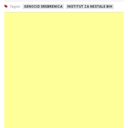
Tagovi:
GENOCID SREBRENICA
INSTITUT ZA NESTALE BIH