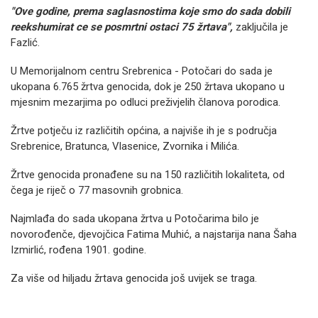
"Ove godine, prema saglasnostima koje smo do sada dobili
reekshumirat ce se posmrtni ostaci 75 žrtava",
zaključila je
Fazlić.
U Memorijalnom centru Srebrenica - Potočari do sada je
ukopana 6.765 žrtva genocida, dok je 250 žrtava ukopano u
mjesnim mezarjima po odluci preživjelih članova porodica.
Žrtve potječu iz različitih općina, a najviše ih je s područja
Srebrenice, Bratunca, Vlasenice, Zvornika i Milića.
Žrtve genocida pronađene su na 150 različitih lokaliteta, od
čega je riječ o 77 masovnih grobnica.
Najmlađa do sada ukopana žrtva u Potočarima bilo je
novorođenče, djevojčica Fatima Muhić, a najstarija nana Šaha
Izmirlić, rođena 1901. godine.
Za više od hiljadu žrtava genocida još uvijek se traga.