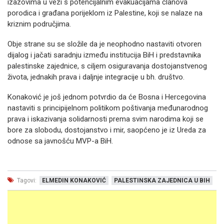
izazovima u vezi s potencijalnim evakuacijama članova
porodica i građana porijeklom iz Palestine, koji se nalaze na
kriznim područjima.
Obje strane su se složile da je neophodno nastaviti otvoren
dijalog i jačati saradnju između institucija BiH i predstavnika
palestinske zajednice, s ciljem osiguravanja dostojanstvenog
života, jednakih prava i daljnje integracije u bh. društvo.
Konaković je još jednom potvrdio da će Bosna i Hercegovina
nastaviti s principijelnom politikom poštivanja međunarodnog
prava i iskazivanja solidarnosti prema svim narodima koji se
bore za slobodu, dostojanstvo i mir, saopćeno je iz Ureda za
odnose sa javnošću MVP-a BiH.
Tagovi:
ELMEDIN KONAKOVIĆ
PALESTINSKA ZAJEDNICA U BIH