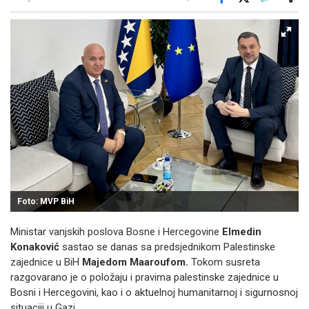
Facebook
X
Kopiraj link
Više
Foto: MVP BiH
Ministar vanjskih poslova Bosne i Hercegovine
Elmedin
Konaković
sastao se danas sa predsjednikom Palestinske
zajednice u BiH
Majedom Maaroufom.
Tokom susreta
razgovarano je o položaju i pravima palestinske zajednice u
Bosni i Hercegovini, kao i o aktuelnoj humanitarnoj i sigurnosnoj
situaciji u Gazi.