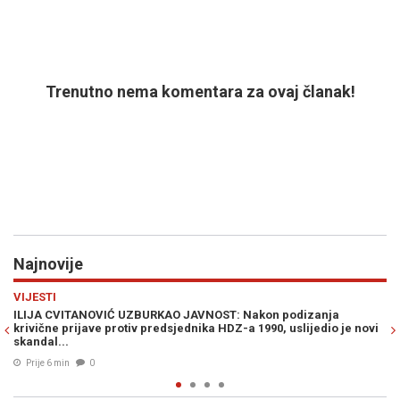
Trenutno nema komentara za ovaj članak!
Najnovije
Previous
N
SVIJET
a
NEVJEROVATNI DETALJI NOVE ŠPIJUNSKE AFERE: Procurili mai
 je novi
šefa UN-a, godinama Izraelu tajno dostavljao povjerljive
dokumente...
Prije 23 min
0