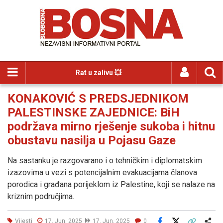
Rat u zalivu 💥
KONAKOVIĆ S PREDSJEDNIKOM
PALESTINSKE ZAJEDNICE: BiH
podržava mirno rješenje sukoba i hitnu
obustavu nasilja u Pojasu Gaze
Na sastanku je razgovarano i o tehničkim i diplomatskim
izazovima u vezi s potencijalnim evakuacijama članova
porodica i građana porijeklom iz Palestine, koji se nalaze na
kriznim područjima.
Vijesti
17. Jun. 2025
17. Jun. 2025
0