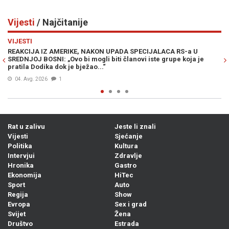
Vijesti
/ Najčitanije
Previous
N
VIJESTI
 U
MUK U MOSTARU: Članica Predsjedništva Bosne i Hercegovin
a je
Željka Cvijanović vojno-redarstvenu akciju „Oluja“ nazvala
„zločinačkom“, očekuje se reakcija iz Zagreba...
04. Avg. 2026
0
Rat u zalivu
Jeste li znali
Vijesti
Sjećanje
Politika
Kultura
Intervjui
Zdravlje
Hronika
Gastro
Ekonomija
HiTec
Sport
Auto
Regija
Show
Evropa
Sex i grad
Svijet
Žena
Društvo
Estrada