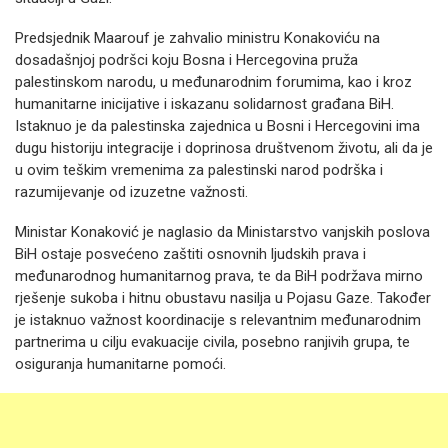
Predsjednik Maarouf je zahvalio ministru Konakoviću na
dosadašnjoj podršci koju Bosna i Hercegovina pruža
palestinskom narodu, u međunarodnim forumima, kao i kroz
humanitarne inicijative i iskazanu solidarnost građana BiH.
Istaknuo je da palestinska zajednica u Bosni i Hercegovini ima
dugu historiju integracije i doprinosa društvenom životu, ali da je
u ovim teškim vremenima za palestinski narod podrška i
razumijevanje od izuzetne važnosti.
Ministar Konaković je naglasio da Ministarstvo vanjskih poslova
BiH ostaje posvećeno zaštiti osnovnih ljudskih prava i
međunarodnog humanitarnog prava, te da BiH podržava mirno
rješenje sukoba i hitnu obustavu nasilja u Pojasu Gaze. Također
je istaknuo važnost koordinacije s relevantnim međunarodnim
partnerima u cilju evakuacije civila, posebno ranjivih grupa, te
osiguranja humanitarne pomoći.