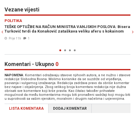
Vezane vijesti
Previous
N
VIJESTI
: Bisera
KONAKOVIĆ OTKRIVA: "Tijela stradalih planinara još nisu
kainom
spuštena s planine zbog vremenskih uvjeta. Čekamo potvrdu"
27. Jul. 2026
0
Komentari - Ukupno
0
NAPOMENA
: Komentari odražavaju stavove njihovih autora, a ne nužno i stavove
redakcije Slobodna Bosna. Molimo korisnike da se suzdrže od vrijeđanja,
psovanja i vulgarnog izražavanja. Redakcija zadržava pravo da obriše komentar
bez najave i objašnjenja. Zbog velikog broja komentara redakcija nije dužna
obrisati sve komentare koji krše pravila. Kao čitalac također prihvatate
mogućnost da među komentarima mogu biti pronađeni sadržaji koji mogu biti
u suprotnosti sa vašim vjerskim, moralnim i drugim načelima i uvjerenjima.
LISTA KOMENTARA
DODAJ KOMENTAR