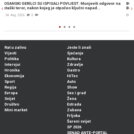
ovor na
BOSANSKI RATNICI DO NOGU POTUKLI NEPRIJATELJE: Bitka k
Banje Luke trajala je cijeli dan, a onda je krenuo napad...
05. Avg. 2026
1
Rat u zalivu
Jeste li znali
Vijesti
Sjećanje
Politika
Kultura
Intervjui
Zdravlje
Hronika
Gastro
Ekonomija
HiTec
Sport
Auto
Regija
Show
Evropa
Sex i grad
Svijet
Žena
Društvo
Estrada
Mini market
Zabava
Frljoka
Šareni svijet
SP 2026
SENAD ANTE-PORTAL