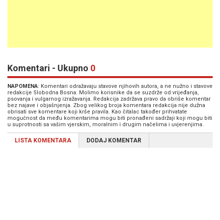
Komentari - Ukupno
0
NAPOMENA
: Komentari odražavaju stavove njihovih autora, a ne nužno i stavove
redakcije Slobodna Bosna. Molimo korisnike da se suzdrže od vrijeđanja,
psovanja i vulgarnog izražavanja. Redakcija zadržava pravo da obriše komentar
bez najave i objašnjenja. Zbog velikog broja komentara redakcija nije dužna
obrisati sve komentare koji krše pravila. Kao čitalac također prihvatate
mogućnost da među komentarima mogu biti pronađeni sadržaji koji mogu biti
u suprotnosti sa vašim vjerskim, moralnim i drugim načelima i uvjerenjima.
LISTA KOMENTARA
DODAJ KOMENTAR