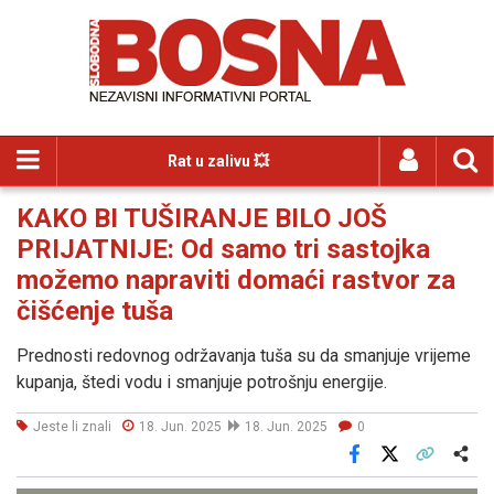
Rat u zalivu 💥
KAKO BI TUŠIRANJE BILO JOŠ
PRIJATNIJE: Od samo tri sastojka
možemo napraviti domaći rastvor za
čišćenje tuša
Prednosti redovnog održavanja tuša su da smanjuje vrijeme
kupanja, štedi vodu i smanjuje potrošnju energije.
Jeste li znali
18. Jun. 2025
18. Jun. 2025
0
Facebook
X
Kopiraj link
Više