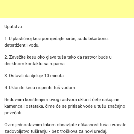
Uputstvo:
1. U plastičnoj kesi pomiješajte sirće, sodu bikarbonu,
deterdžent i vodu.
2. Zavežite kesu oko glave tuša tako da rastvor bude u
direktnom kontaktu sa rupama.
3. Ostaviti da djeluje 10 minuta.
4. Uklonite kesu i isperite tuš vodom.
Redovnim korištenjem ovog rastvora uklonit ćete nakupine
kamenca i ostataka, čime će se pritisak vode u tušu značajno
povećati.
Ovim jednostavnim trikom obnavljate efikasnost tuša i vraćate
zadovoljstvo tuširanju - bez troškova za novi uređaj.