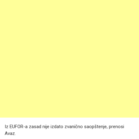
Iz EUFOR-a zasad nije izdato zvanično saopštenje, prenosi
Avaz.