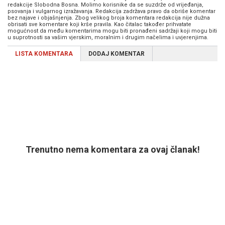
redakcije Slobodna Bosna. Molimo korisnike da se suzdrže od vrijeđanja,
psovanja i vulgarnog izražavanja. Redakcija zadržava pravo da obriše komentar
bez najave i objašnjenja. Zbog velikog broja komentara redakcija nije dužna
obrisati sve komentare koji krše pravila. Kao čitalac također prihvatate
mogućnost da među komentarima mogu biti pronađeni sadržaji koji mogu biti
u suprotnosti sa vašim vjerskim, moralnim i drugim načelima i uvjerenjima.
LISTA KOMENTARA
DODAJ KOMENTAR
Trenutno nema komentara za ovaj članak!