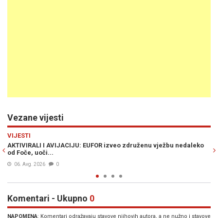
Vezane vijesti
Previous
N
VIJESTI
 združenu vježbu nedaleko
VAŽNO OBAVJEŠTENJE ZA GRAĐANE: Od 19 d
mehanizacija i letjelice iznad Foče i Gora
05. Avg. 2026
0
Komentari - Ukupno
0
NAPOMENA
: Komentari odražavaju stavove njihovih autora, a ne nužno i stavove