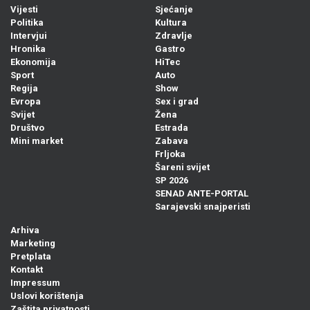
Vijesti
Sjećanje
Politika
Kultura
Intervjui
Zdravlje
Hronika
Gastro
Ekonomija
HiTec
Sport
Auto
Regija
Show
Evropa
Sex i grad
Svijet
Žena
Društvo
Estrada
Mini market
Zabava
Frljoka
Šareni svijet
SP 2026
SENAD ANTE-PORTAL
Sarajevski snajperisti
Arhiva
Marketing
Pretplata
Kontakt
Impressum
Uslovi korištenja
Zaštita privatnosti