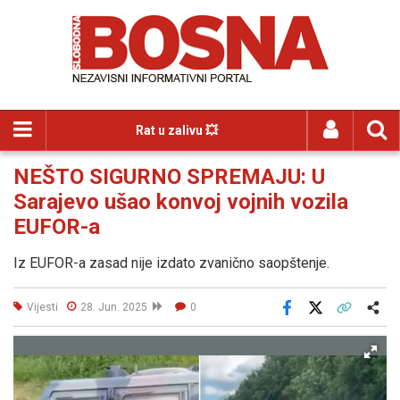
Rat u zalivu 💥
NEŠTO SIGURNO SPREMAJU: U
Sarajevo ušao konvoj vojnih vozila
EUFOR-a
Iz EUFOR-a zasad nije izdato zvanično saopštenje.
Vijesti
28. Jun. 2025
0
Facebook
X
Kopiraj link
Više