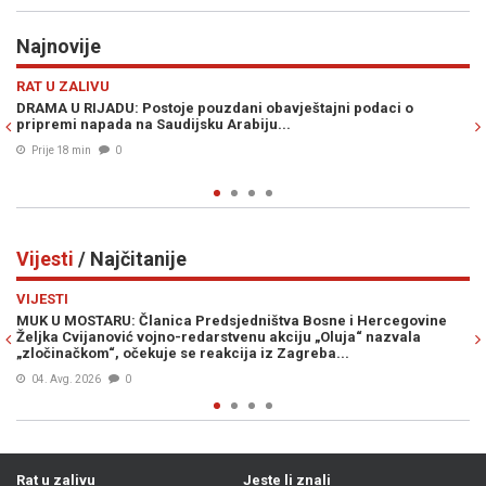
Najnovije
Previous
N
VIJESTI
obavještajni podaci o
SKANDALOZNO: Policijska tortura se nas
ju...
uposlenika i suradnika Memorijalnog ce
Prije 26 min
0
Vijesti
/ Najčitanije
Previous
N
VIJESTI
ištva Bosne i Hercegovine
VRIJEME SE MIJENJA: Vrhunac toplinskog
 akciju „Oluja“ nazvala
stiže osvježenje, već od..
iz Zagreba...
05. Avg. 2026
0
Rat u zalivu
Jeste li znali