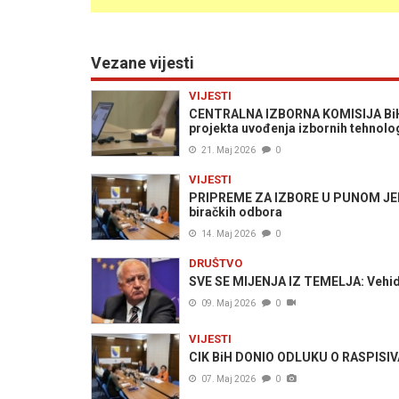
Vezane vijesti
VIJESTI
CENTRALNA IZBORNA KOMISIJA BiH O
projekta uvođenja izbornih tehnolo
21. Maj 2026
0
VIJESTI
PRIPREME ZA IZBORE U PUNOM JEKU: 
biračkih odbora
14. Maj 2026
0
DRUŠTVO
SVE SE MIJENJA IZ TEMELJA: Vehid Š
09. Maj 2026
0
VIJESTI
CIK BiH DONIO ODLUKU O RASPISIVAN
07. Maj 2026
0