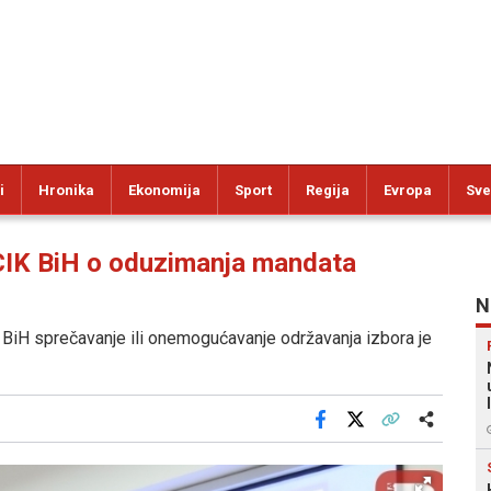
i
Hronika
Ekonomija
Sport
Regija
Evropa
Sve
K BiH o oduzimanja mandata
N
BiH sprečavanje ili onemogućavanje održavanja izbora je
Facebook
X
Kopiraj link
Više