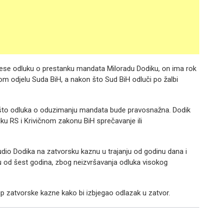
se odluku o prestanku mandata Miloradu Dodiku, on ima rok
om odjelu Suda BiH, a nakon što Sud BiH odluči po žalbi
on što odluka o oduzimanju mandata bude pravosnažna. Dodik
iku RS i Krivičnom zakonu BiH sprečavanje ili
io Dodika na zatvorsku kaznu u trajanju od godinu dana i
ju od šest godina, zbog neizvršavanja odluka visokog
p zatvorske kazne kako bi izbjegao odlazak u zatvor.