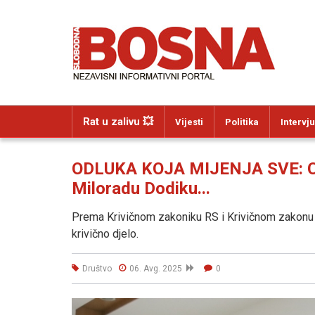
Rat u zalivu 💥
Vijesti
Politika
Intervju
ODLUKA KOJA MIJENJA SVE: CI
Miloradu Dodiku...
Prema Krivičnom zakoniku RS i Krivičnom zakonu 
krivično djelo.
Društvo
06. Avg. 2025
0