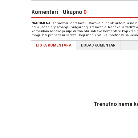
Komentari - Ukupno
0
NAPOMENA
: Komentari odražavaju stavove njihovih autora, a ne
od vrijeđanja, psovanja i vulgarnog izražavanja. Redakcija zadrža
komentara redakcija nije dužna obrisati sve komentare koji krše
mogu biti pronađeni sadržaji koji mogu biti u suprotnosti sa vaš
LISTA KOMENTARA
DODAJ KOMENTAR
Trenutno nema ko