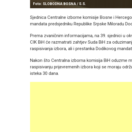
Foto: SLOBODNA BOSNA / S.S.
Sjednica Centralne izborne komisije Bosne i Hercegov
mandata predsjedniku Republike Srpske Miloradu Dod
Prema zvaničnim informacijama, na 39. sjednici u okv
CIK BiH će razmatrati zahtjev Suda BiH za oduziman
raspisivanja izbora, ali i prestanka Dodikovog mandat
Nakon što Centralna izborna komisija BiH oduzme m
raspisivanju prijevremenih izbora koji se moraju održ
isteka 30 dana.