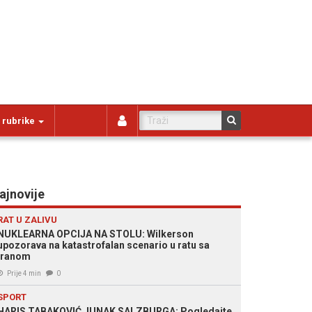
 rubrike
ajnovije
RAT U ZALIVU
NUKLEARNA OPCIJA NA STOLU: Wilkerson
upozorava na katastrofalan scenario u ratu sa
Iranom
Prije 4 min
0
SPORT
HARIS TABAKOVIĆ JUNAK SALZBURGA: Pogledajte