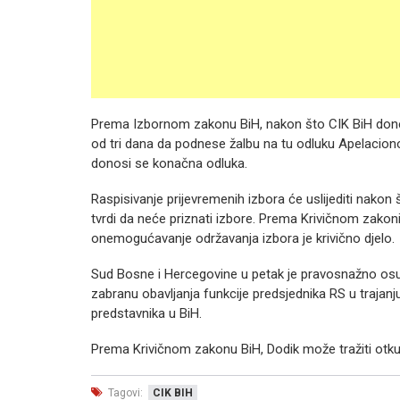
Prema Izbornom zakonu BiH, nakon što CIK BiH done
od tri dana da podnese žalbu na tu odluku Apelacion
donosi se konačna odluka.
Raspisivanje prijevremenih izbora će uslijediti nak
tvrdi da neće priznati izbore. Prema Krivičnom zakon
onemogućavanje održavanja izbora je krivično djelo.
Sud Bosne i Hercegovine u petak je pravosnažno osud
zabranu obavljanja funkcije predsjednika RS u trajan
predstavnika u BiH.
Prema Krivičnom zakonu BiH, Dodik može tražiti otku
Tagovi:
CIK BIH