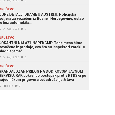
04. Avg. 2026
0
DRUŠTVO
CURE DETALJI DRAME U AUSTRIJI: Policijska
potjera za vozačem iz Bosne i Hercegovine, ostao
je bez automobila...
04. Avg. 2026
0
DRUŠTVO
ŠOKANTNI NALAZI INSPEKCIJE: Tone mesa hitno
povučene iz prodaje, evo šta su inspektori zatekli u
hladnjačama!
04. Avg. 2026
0
DRUŠTVO
SKANDALOZAN PRILOG NA DODIKOVOM JAVNOM
SERVISU: RAK pokrenuo postupak protiv RTRS-a po
zajedničkom prigovoru pet udruženja žrtava
Prije 11h
0