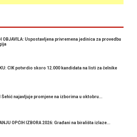
BJAVILA: Uspostavljena privremena jedinica za provedbu
gija
CIK potvrdio skoro 12.000 kandidata na listi za čelnike
ehić najavljuje promjene na izborima u oktobru...
JU OPĆIH IZBORA 2026: Građani na birališta izlaze...