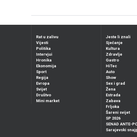
Rat u zalivu
Jeste li znali
Vijesti
Sjećanje
Politika
Kultura
Intervjui
Zdravlje
Hronika
Gastro
Ekonomija
HiTec
Sport
Auto
Regija
Show
Evropa
Sex i grad
Svijet
Žena
Društvo
Estrada
Mini market
Zabava
Frljoka
Šareni svijet
SP 2026
SENAD ANTE-P
Sarajevski snajp