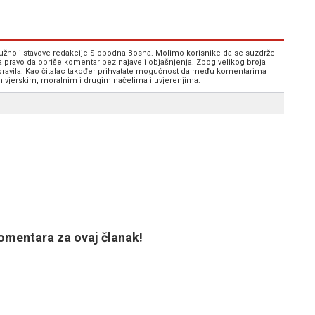
 nužno i stavove redakcije Slobodna Bosna. Molimo korisnike da se suzdrže
va pravo da obriše komentar bez najave i objašnjenja. Zbog velikog broja
 pravila. Kao čitalac također prihvatate mogućnost da među komentarima
im vjerskim, moralnim i drugim načelima i uvjerenjima.
mentara za ovaj članak!