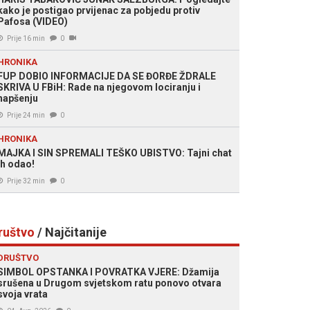
kako je postigao prvijenac za pobjedu protiv
Pafosa (VIDEO)
Prije 16 min
0
HRONIKA
FUP DOBIO INFORMACIJE DA SE ĐORĐE ŽDRALE
SKRIVA U FBiH: Rade na njegovom lociranju i
hapšenju
Prije 24 min
0
HRONIKA
MAJKA I SIN SPREMALI TEŠKO UBISTVO: Tajni chat
ih odao!
Prije 32 min
0
ruštvo
/ Najčitanije
DRUŠTVO
SIMBOL OPSTANKA I POVRATKA VJERE: Džamija
srušena u Drugom svjetskom ratu ponovo otvara
svoja vrata