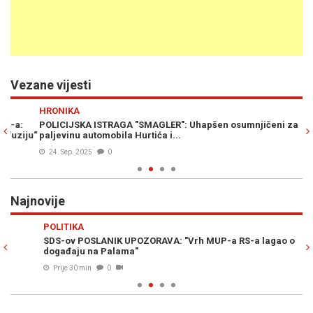
Vezane vijesti
Previous
N
HRONIKA
M
POLICIJSKA ISTRAGA "SMAGLER": Uhapšen osumnjičeni za
CR
u"
paljevinu automobila Hurtića i...
ne
24. Sep. 2025
0
Najnovije
Previous
N
POLITIKA
M
SDS-ov POSLANIK UPOZORAVA: "Vrh MUP-a RS-a lagao o
UL
događaju na Palama"
po
Prije 30 min
0