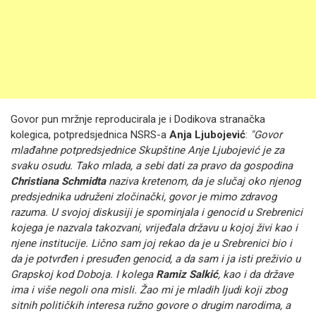
Govor pun mržnje reproducirala je i Dodikova stranačka
kolegica, potpredsjednica NSRS-a
Anja Ljubojević
:
"Govor
mlađahne potpredsjednice Skupštine Anje Ljubojević je za
svaku osudu. Tako mlada, a sebi dati za pravo da gospodina
Christiana Schmidta
naziva kretenom, da je slučaj oko njenog
predsjednika udruženi zločinački, govor je mimo zdravog
razuma. U svojoj diskusiji je spominjala i genocid u Srebrenici
kojega je nazvala takozvani, vrijeđala državu u kojoj živi kao i
njene institucije. Lično sam joj rekao da je u Srebrenici bio i
da je potvrđen i presuđen genocid, a da sam i ja isti preživio u
Grapskoj kod Doboja. I kolega
Ramiz Salkić
, kao i da države
ima i više negoli ona misli. Žao mi je mladih ljudi koji zbog
sitnih političkih interesa ružno govore o drugim narodima, a