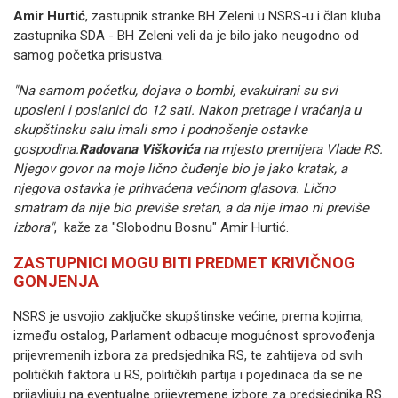
Amir Hurtić
, zastupnik stranke BH Zeleni u NSRS-u i član kluba
zastupnika SDA - BH Zeleni veli da je bilo jako neugodno od
samog početka prisustva.
"Na samom početku, dojava o bombi, evakuirani su svi
uposleni i poslanici do 12 sati. Nakon pretrage i vraćanja u
skupštinsku salu imali smo i podnošenje ostavke
gospodina.
Radovana Viškovića
na mjesto premijera Vlade RS.
Njegov govor na moje lično čuđenje bio je jako kratak, a
njegova ostavka je prihvaćena većinom glasova. Lično
smatram da nije bio previše sretan, a da nije imao ni previše
izbora"
, kaže za "Slobodnu Bosnu" Amir Hurtić.
ZASTUPNICI MOGU BITI PREDMET KRIVIČNOG
GONJENJA
NSRS je usvojio zaključke skupštinske većine, prema kojima,
između ostalog, Parlament odbacuje mogućnost sprovođenja
prijevremenih izbora za predsjednika RS, te zahtijeva od svih
političkih faktora u RS, političkih partija i pojedinaca da se ne
prijavljuju na eventualne prijevremene izbore za predsjednika RS.