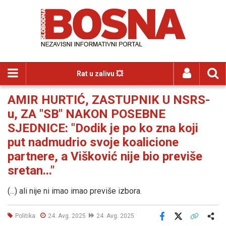
Rat u zalivu 💥
AMIR HURTIĆ, ZASTUPNIK U NSRS-
u, ZA "SB" NAKON POSEBNE
SJEDNICE: "Dodik je po ko zna koji
put nadmudrio svoje koalicione
partnere, a Višković nije bio previše
sretan..."
(...) ali nije ni imao imao previše izbora.
Politika
24. Avg. 2025
24. Avg. 2025
Facebook
X
Kopiraj link
Više