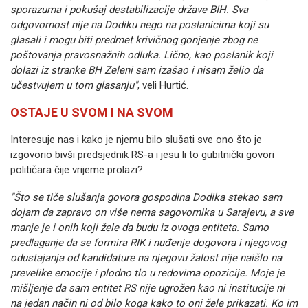
sporazuma i pokušaj destabilizacije države BIH. Sva
odgovornost nije na Dodiku nego na poslanicima koji su
glasali i mogu biti predmet krivičnog gonjenje zbog ne
poštovanja pravosnažnih odluka. Lično, kao poslanik koji
dolazi iz stranke BH Zeleni sam izašao i nisam želio da
učestvujem u tom glasanju"
, veli Hurtić.
OSTAJE U SVOM I NA SVOM
Interesuje nas i kako je njemu bilo slušati sve ono što je
izgovorio bivši predsjednik RS-a i jesu li to gubitnički govori
političara čije vrijeme prolazi?
"Što se tiče slušanja govora gospodina Dodika stekao sam
dojam da zapravo on više nema sagovornika u Sarajevu, a sve
manje je i onih koji žele da budu iz ovoga entiteta. Samo
predlaganje da se formira RIK i nuđenje dogovora i njegovog
odustajanja od kandidature na njegovu žalost nije naišlo na
prevelike emocije i plodno tlo u redovima opozicije. Moje je
mišljenje da sam entitet RS nije ugrožen kao ni institucije ni
na jedan način ni od bilo koga kako to oni žele prikazati. Ko im