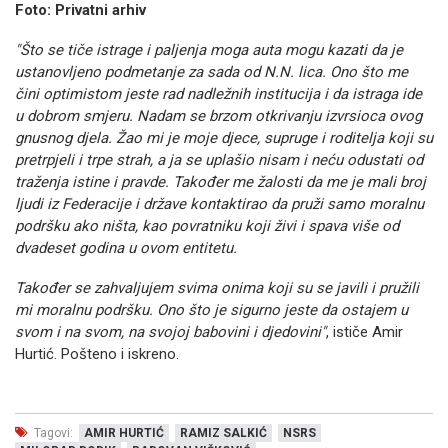
Foto: Privatni arhiv
"Što se tiče istrage i paljenja moga auta mogu kazati da je
ustanovljeno podmetanje za sada od N.N. lica. Ono što me
čini optimistom jeste rad nadležnih institucija i da istraga ide
u dobrom smjeru. Nadam se brzom otkrivanju izvrsioca ovog
gnusnog djela. Žao mi je moje djece, supruge i roditelja koji su
pretrpjeli i trpe strah, a ja se uplašio nisam i neću odustati od
traženja istine i pravde. Također me žalosti da me je mali broj
ljudi iz Federacije i države kontaktirao da pruži samo moralnu
podršku ako ništa, kao povratniku koji živi i spava više od
dvadeset godina u ovom entitetu.
Također se zahvaljujem svima onima koji su se javili i pružili
mi moralnu podršku. Ono što je sigurno jeste da ostajem u
svom i na svom, na svojoj babovini i djedovini"
, ističe Amir
Hurtić. Pošteno i iskreno.
Tagovi:
AMIR HURTIĆ
RAMIZ SALKIĆ
NSRS