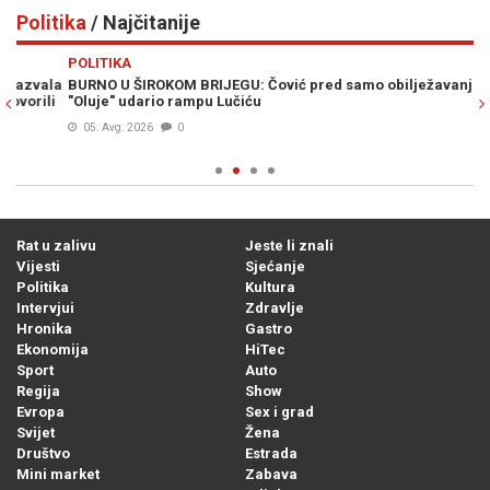
Politika
/ Najčitanije
Previous
N
POLITIKA
PO
la
BURNO U ŠIROKOM BRIJEGU: Čović pred samo obilježavanje
"V
i
"Oluje" udario rampu Lučiću
ne
B
05. Avg. 2026
0
Rat u zalivu
Jeste li znali
Vijesti
Sjećanje
Politika
Kultura
Intervjui
Zdravlje
Hronika
Gastro
Ekonomija
HiTec
Sport
Auto
Regija
Show
Evropa
Sex i grad
Svijet
Žena
Društvo
Estrada
Mini market
Zabava