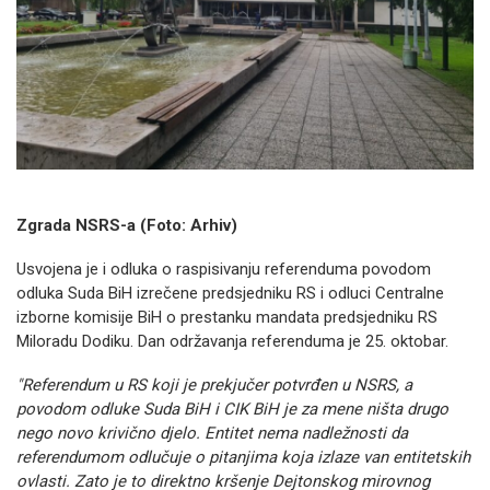
Zgrada NSRS-a (Foto: Arhiv)
Usvojena je i odluka o raspisivanju referenduma povodom
odluka Suda BiH izrečene predsjedniku RS i odluci Centralne
izborne komisije BiH o prestanku mandata predsjedniku RS
Miloradu Dodiku. Dan održavanja referenduma je 25. oktobar.
"Referendum u RS koji je prekjučer potvrđen u NSRS, a
povodom odluke Suda BiH i CIK BiH je za mene ništa drugo
nego novo krivično djelo. Entitet nema nadležnosti da
referendumom odlučuje o pitanjima koja izlaze van entitetskih
ovlasti. Zato je to direktno kršenje Dejtonskog mirovnog