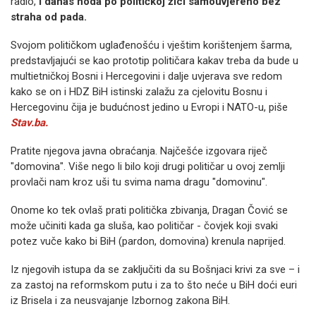
radio,
i danas hoda po političkoj žici samouvjereno bez
straha od pada.
Svojom političkom uglađenošću i vještim korištenjem šarma,
predstavljajući se kao prototip političara kakav treba da bude u
multietničkoj Bosni i Hercegovini i dalje uvjerava sve redom
kako se on i HDZ BiH istinski zalažu za cjelovitu Bosnu i
Hercegovinu čija je budućnost jedino u Evropi i NATO-u, piše
Stav.ba.
Pratite njegova javna obraćanja. Najčešće izgovara riječ
"domovina". Više nego li bilo koji drugi političar u ovoj zemlji
provlači nam kroz uši tu svima nama dragu "domovinu".
Onome ko tek ovlaš prati politička zbivanja, Dragan Čović se
može učiniti kada ga sluša, kao političar - čovjek koji svaki
potez vuče kako bi BiH (pardon, domovina) krenula naprijed.
Iz njegovih istupa da se zaključiti da su Bošnjaci krivi za sve – i
za zastoj na reformskom putu i za to što neće u BiH doći euri
iz Brisela i za neusvajanje Izbornog zakona BiH.