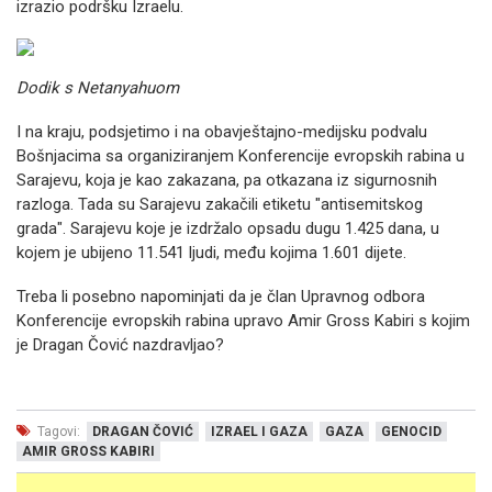
izrazio podršku Izraelu.
Dodik s Netanyahuom
I na kraju, podsjetimo i na obavještajno-medijsku podvalu
Bošnjacima sa organiziranjem Konferencije evropskih rabina u
Sarajevu, koja je kao zakazana, pa otkazana iz sigurnosnih
razloga. Tada su Sarajevu zakačili etiketu "antisemitskog
grada". Sarajevu koje je izdržalo opsadu dugu 1.425 dana, u
kojem je ubijeno 11.541 ljudi, među kojima 1.601 dijete.
Treba li posebno napominjati da je član Upravnog odbora
Konferencije evropskih rabina upravo Amir Gross Kabiri s kojim
je Dragan Čović nazdravljao?
Tagovi:
DRAGAN ČOVIĆ
IZRAEL I GAZA
GAZA
GENOCID
AMIR GROSS KABIRI