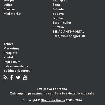
Evropa
Sex i grad
Svijet
Žena
Društvo
Estrada
Mini market
Zabava
Frljoka
Šareni svijet
SP 2026
SENAD ANTE-PORTAL
Sarajevski snajperisti
Arhiva
Marketing
Pretplata
Kontakt
Impressum
Uslovi korištenja
Zaštita privatnosti
Sva prava zadržana.
Zabranjeno preuzimanje sadržaja bez dozvole izdavača.
Copyright ©
Slobodna Bosna
2000 - 2026.