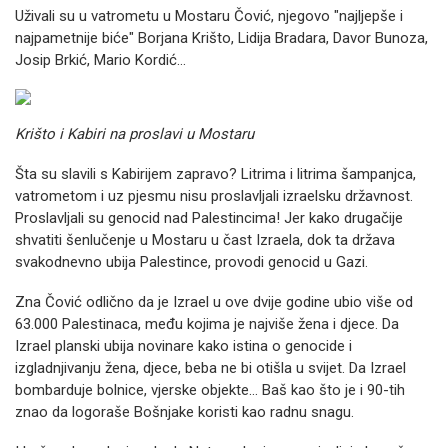
Uživali su u vatrometu u Mostaru Čović, njegovo "najljepše i
najpametnije biće" Borjana Krišto, Lidija Bradara, Davor Bunoza,
Josip Brkić, Mario Kordić…
Krišto i Kabiri na proslavi u Mostaru
Šta su slavili s Kabirijem zapravo? Litrima i litrima šampanjca,
vatrometom i uz pjesmu nisu proslavljali izraelsku državnost.
Proslavljali su genocid nad Palestincima! Jer kako drugačije
shvatiti šenlučenje u Mostaru u čast Izraela, dok ta država
svakodnevno ubija Palestince, provodi genocid u Gazi.
Zna Čović odlično da je Izrael u ove dvije godine ubio više od
63.000 Palestinaca, među kojima je najviše žena i djece. Da
Izrael planski ubija novinare kako istina o genocide i
izgladnjivanju žena, djece, beba ne bi otišla u svijet. Da Izrael
bombarduje bolnice, vjerske objekte… Baš kao što je i 90-tih
znao da logoraše Bošnjake koristi kao radnu snagu.