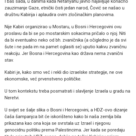
I baš sada, u danima kada Netanyahu javno najavljuje konačno
zauzimanje Gaze, etnički čisti jedan narod, Čović se našao u
društvu Kabirija i aplaudira ovim zločinačkim planovima.
Nije Kabiri organizirao u Mostaru, u Bosni i Hercegovini ovu
proslavu da bi se po mostarskim sokacima pričalo o njoj. Niti
da bi eventualno neko od bh. zvaničnika (a očigledno je da svi
šute i ne pada im na pamet oglasiti se) uputio kakvu zvaničnu
reakciju. Jer Bosna i Hercegovina kao država nema zvanični
stav.
Kabiri je, kako smo već i rekli dio izraelske strategije, ne ove
ekonomske, već prvenstveno političke.
U tom kontekstu treba posmatrati i slavljenje Izraela u gradu na
Neretvi.
U svijet se šalje slika o Bosni i Hercegovini, a HDZ-ovo dizanje
čaša šampanjca bit će iskorišteno kako bi naša zemlja bila
prikazana kao ona koja se svrstala uz Izrael i njegovu
genocidnu politiku prema Palestincima. Jer kada se poredaju