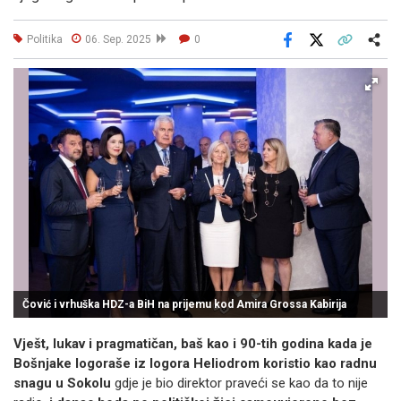
Politika
06. Sep. 2025
0
Facebook
X
Kopiraj link
Više
Čović i vrhuška HDZ-a BiH na prijemu kod Amira Grossa Kabirija
Vješt, lukav i pragmatičan, baš kao i 90-tih godina kada je
Bošnjake logoraše iz logora Heliodrom koristio kao radnu
snagu u Sokolu
gdje je bio direktor praveći se kao da to nije