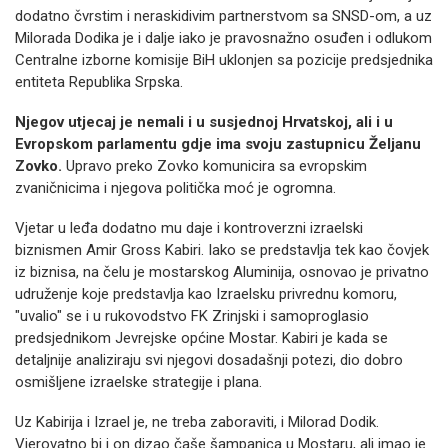
dodatno čvrstim i neraskidivim partnerstvom sa SNSD-om, a uz
Milorada Dodika je i dalje iako je pravosnažno osuđen i odlukom
Centralne izborne komisije BiH uklonjen sa pozicije predsjednika
entiteta Republika Srpska.
Njegov utjecaj je nemali i u susjednoj Hrvatskoj, ali i u
Evropskom parlamentu gdje ima svoju zastupnicu Željanu
Zovko.
Upravo preko Zovko komunicira sa evropskim
zvaničnicima i njegova politička moć je ogromna.
Vjetar u leđa dodatno mu daje i kontroverzni izraelski
biznismen Amir Gross Kabiri. Iako se predstavlja tek kao čovjek
iz biznisa, na čelu je mostarskog Aluminija, osnovao je privatno
udruženje koje predstavlja kao Izraelsku privrednu komoru,
"uvalio" se i u rukovodstvo FK Zrinjski i samoproglasio
predsjednikom Jevrejske općine Mostar. Kabiri je kada se
detaljnije analiziraju svi njegovi dosadašnji potezi, dio dobro
osmišljene izraelske strategije i plana.
Uz Kabirija i Izrael je, ne treba zaboraviti, i Milorad Dodik.
Vjerovatno bi i on dizao čaše šampanjca u Mostaru, ali imao je