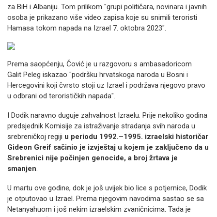
za BiH i Albaniju. Tom prilikom "grupi političara, novinara i javnih
osoba je prikazano više video zapisa koje su snimili teroristi
Hamasa tokom napada na Izrael 7. oktobra 2023".
Prema saopćenju, Čović je u razgovoru s ambasadoricom
Galit Peleg iskazao "podršku hrvatskoga naroda u Bosni i
Hercegovini koji čvrsto stoji uz Izrael i podržava njegovo pravo
u odbrani od terorističkih napada".
I Dodik naravno duguje zahvalnost Izraelu. Prije nekoliko godina
predsjednik Komisije za istraživanje stradanja svih naroda u
srebreničkoj regiji
u periodu 1992.–1995. izraelski historičar
Gideon Greif sačinio je izvještaj u kojem je zaključeno da u
Srebrenici nije počinjen genocide, a broj žrtava je
smanjen
.
U martu ove godine, dok je još uvijek bio lice s potjernice, Dodik
je otputovao u Izrael. Prema njegovim navodima sastao se sa
Netanyahuom i još nekim izraelskim zvaničnicima. Tada je