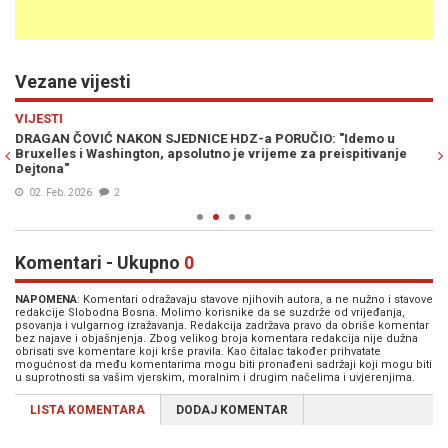
Vezane vijesti
Previous
N
VIJESTI
PO
DRAGAN ČOVIĆ NAKON SJEDNICE HDZ-a PORUČIO: "Idemo u
Bi
Bruxelles i Washington, apsolutno je vrijeme za preispitivanje
sv
Dejtona"
02. Feb. 2026
2
Komentari - Ukupno
0
NAPOMENA
: Komentari odražavaju stavove njihovih autora, a ne nužno i stavove
redakcije Slobodna Bosna. Molimo korisnike da se suzdrže od vrijeđanja,
psovanja i vulgarnog izražavanja. Redakcija zadržava pravo da obriše komentar
bez najave i objašnjenja. Zbog velikog broja komentara redakcija nije dužna
obrisati sve komentare koji krše pravila. Kao čitalac također prihvatate
mogućnost da među komentarima mogu biti pronađeni sadržaji koji mogu biti
u suprotnosti sa vašim vjerskim, moralnim i drugim načelima i uvjerenjima.
LISTA KOMENTARA
DODAJ KOMENTAR