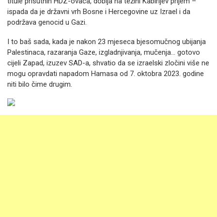
titule prisutnih HDZ-ovaca, dobija na težini Kabirijev prijem –
ispada da je državni vrh Bosne i Hercegovine uz Izrael i da
podržava genocid u Gazi.
I to baš sada, kada je nakon 23 mjeseca bjesomučnog ubijanja
Palestinaca, razaranja Gaze, izgladnjivanja, mučenja... gotovo
cijeli Zapad, izuzev SAD-a, shvatio da se izraelski zločini više ne
mogu opravdati napadom Hamasa od 7. oktobra 2023. godine
niti bilo čime drugim.