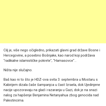
Cilj je, više nego očigledno, prikazati glavni grad države Bosne i
Hercegovine, a posebno Bošnjake, kao narod koji podržava
"radikalne islamističke pokrete", "Hamasovce"…
Ništa nije slučajno.
Baš kao ni to što je HDZ-ova svita 3. septembra u Mostaru s
Kabirijem dizala čaše šampanjca u čast Izraela, dok Ujedinjene
nacije upozoravaju na glad i razaranja u Gazi, dok je na snazi
nalog za hapšenje Benjamina Netanyahua zbog genocida nad
Palestincima.