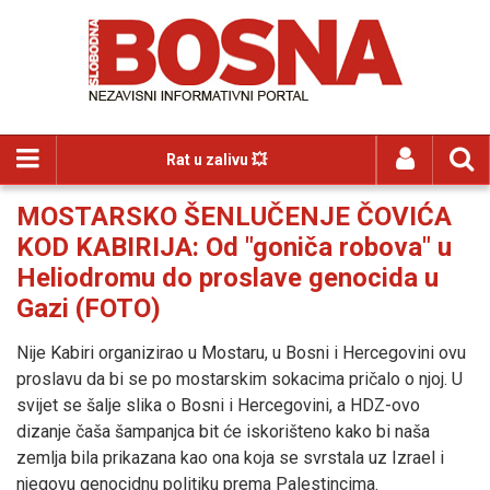
Rat u zalivu 💥
MOSTARSKO ŠENLUČENJE ČOVIĆA
KOD KABIRIJA: Od "goniča robova" u
Heliodromu do proslave genocida u
Gazi (FOTO)
Nije Kabiri organizirao u Mostaru, u Bosni i Hercegovini ovu
proslavu da bi se po mostarskim sokacima pričalo o njoj. U
svijet se šalje slika o Bosni i Hercegovini, a HDZ-ovo
dizanje čaša šampanjca bit će iskorišteno kako bi naša
zemlja bila prikazana kao ona koja se svrstala uz Izrael i
njegovu genocidnu politiku prema Palestincima.