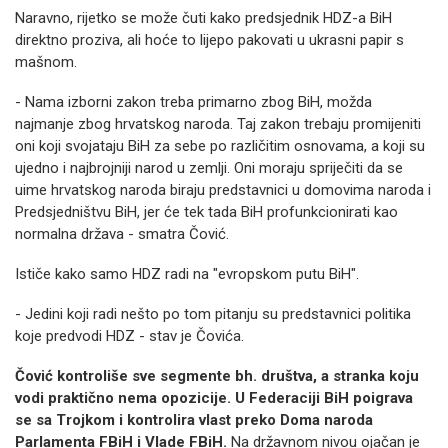
Naravno, rijetko se može čuti kako predsjednik HDZ-a BiH
direktno proziva, ali hoće to lijepo pakovati u ukrasni papir s
mašnom.
- Nama izborni zakon treba primarno zbog BiH, možda
najmanje zbog hrvatskog naroda. Taj zakon trebaju promijeniti
oni koji svojataju BiH za sebe po različitim osnovama, a koji su
ujedno i najbrojniji narod u zemlji. Oni moraju spriječiti da se
uime hrvatskog naroda biraju predstavnici u domovima naroda i
Predsjedništvu BiH, jer će tek tada BiH profunkcionirati kao
normalna država - smatra Čović.
Ističe kako samo HDZ radi na "evropskom putu BiH".
- Jedini koji radi nešto po tom pitanju su predstavnici politika
koje predvodi HDZ - stav je Čovića.
Čović kontroliše sve segmente bh. društva, a stranka koju
vodi praktično nema opozicije. U Federaciji BiH poigrava
se sa Trojkom i kontrolira vlast preko Doma naroda
Parlamenta FBiH i Vlade FBiH.
Na državnom nivou ojačan je