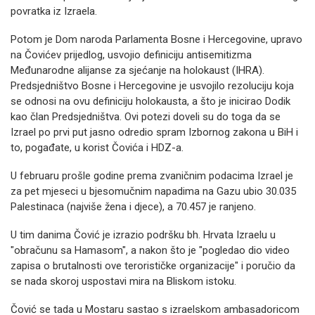
povratka iz Izraela.
Potom je Dom naroda Parlamenta Bosne i Hercegovine, upravo
na Čovićev prijedlog, usvojio definiciju antisemitizma
Međunarodne alijanse za sjećanje na holokaust (IHRA).
Predsjedništvo Bosne i Hercegovine je usvojilo rezoluciju koja
se odnosi na ovu definiciju holokausta, a što je inicirao Dodik
kao član Predsjedništva. Ovi potezi doveli su do toga da se
Izrael po prvi put jasno odredio spram Izbornog zakona u BiH i
to, pogađate, u korist Čovića i HDZ-a.
U februaru prošle godine prema zvaničnim podacima Izrael je
za pet mjeseci u bjesomučnim napadima na Gazu ubio 30.035
Palestinaca (najviše žena i djece), a 70.457 je ranjeno.
U tim danima Čović je izrazio podršku bh. Hrvata Izraelu u
"obračunu sa Hamasom", a nakon što je "pogledao dio video
zapisa o brutalnosti ove terorističke organizacije" i poručio da
se nada skoroj uspostavi mira na Bliskom istoku.
Čović se tada u Mostaru sastao s izraelskom ambasadoricom