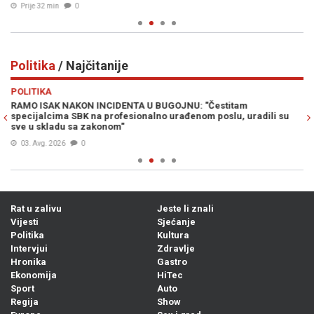
Prije 32 min
0
Politika
/ Najčitanije
Previous
N
POLITIKA
PO
la
RAMO ISAK NAKON INCIDENTA U BUGOJNU: "Čestitam
„O
i
specijalcima SBK na profesionalno urađenom poslu, uradili su
Vu
sve u skladu sa zakonom"
03. Avg. 2026
0
Rat u zalivu
Jeste li znali
Vijesti
Sjećanje
Politika
Kultura
Intervjui
Zdravlje
Hronika
Gastro
Ekonomija
HiTec
Sport
Auto
Regija
Show