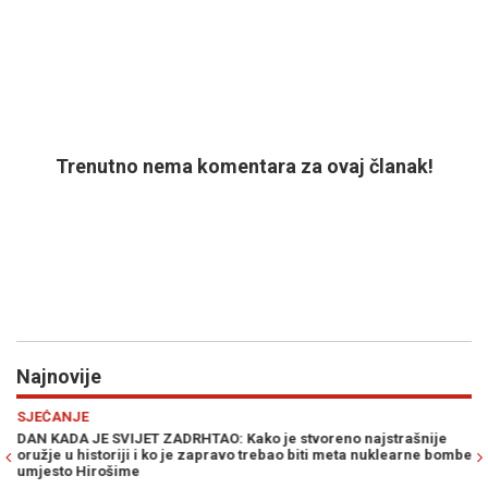
Trenutno nema komentara za ovaj članak!
Najnovije
Previous
N
SJEĆANJE
PO
DAN KADA JE SVIJET ZADRHTAO: Kako je stvoreno najstrašnije
LJ
oružje u historiji i ko je zapravo trebao biti meta nuklearne bombe
na
umjesto Hirošime
Bo