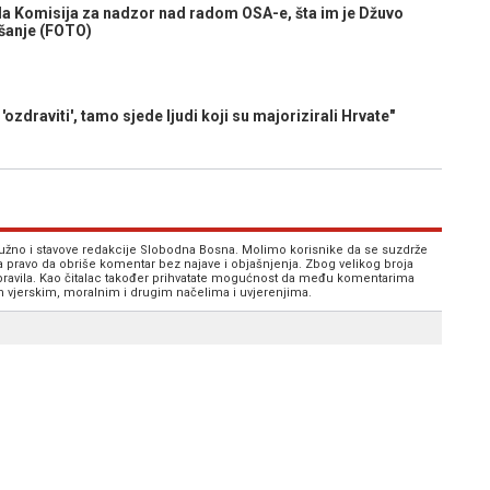
 Komisija za nadzor nad radom OSA-e, šta im je Džuvo
šanje (FOTO)
draviti', tamo sjede ljudi koji su majorizirali Hrvate"
 nužno i stavove redakcije Slobodna Bosna. Molimo korisnike da se suzdrže
va pravo da obriše komentar bez najave i objašnjenja. Zbog velikog broja
 pravila. Kao čitalac također prihvatate mogućnost da među komentarima
im vjerskim, moralnim i drugim načelima i uvjerenjima.