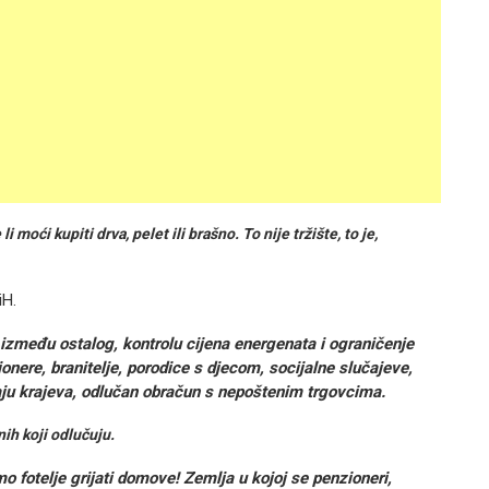
 moći kupiti drva, pelet ili brašno. To nije tržište, to je,
iH.
 između ostalog, kontrolu cijena energenata i ograničenje
onere, branitelje, porodice s djecom, socijalne slučajeve,
raju krajeva, odlučan obračun s nepoštenim trgovcima.
ih koji odlučuju.
 fotelje grijati domove! Zemlja u kojoj se penzioneri,