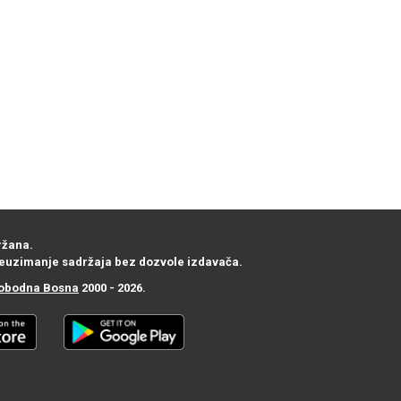
ržana.
euzimanje sadržaja bez dozvole izdavača.
obodna Bosna
2000 - 2026.