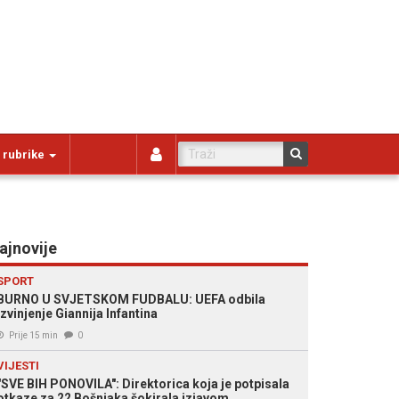
 rubrike
ajnovije
SPORT
BURNO U SVJETSKOM FUDBALU: UEFA odbila
izvinjenje Giannija Infantina
Prije 15 min
0
VIJESTI
"SVE BIH PONOVILA": Direktorica koja je potpisala
otkaze za 22 Bošnjaka šokirala izjavom