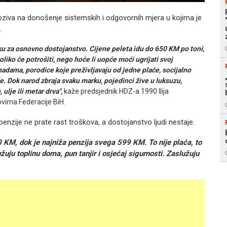
 poziva na donošenje sistemskih i odgovornih mjera u kojima je
.
tku za osnovno dostojanstvo. Cijene peleta idu do 650 KM po toni,
oliko će potrošiti, nego hoće li uopće moći ugrijati svoj
adama, porodice koje preživljavaju od jedne plaće, socijalno
e. Dok narod zbraja svaku marku, pojedinci žive u luksuzu,
 ulje ili metar drva",
kaže predsjednik HDZ-a 1990 Ilija
ovima Federacije BiH.
 penzije ne prate rast troškova, a dostojanstvo ljudi nestaje.
KM, dok je najniža penzija svega 599 KM. To nije plaća, to
žuju toplinu doma, pun tanjir i osjećaj sigurnosti. Zaslužuju