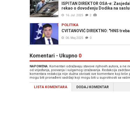
ISPITAN DIREKTOR OSA-e: Zasjedala
rekao o dovođenju Dodika na saslu
16. Jul. 2025
2
POLITIKA
CVITANOVIĆ DIREKTNO: "HNS treba 'oz
06. Maj 2025
0
Komentari - Ukupno
0
NAPOMENA
: Komentari odražavaju stavove njihovih autora, a ne
od vrijeđanja, psovanja i vulgarnog izražavanja. Redakcija zadrža
komentara redakcija nije dužna obrisati sve komentare koji krše
mogu biti pronađeni sadržaji koji mogu biti u suprotnosti sa vaš
LISTA KOMENTARA
DODAJ KOMENTAR