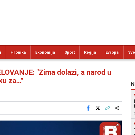
i
Hronika
Ekonomija
Sport
Regija
Evropa
Sve
VANJE: "Zima dolazi, a narod u
u za..."
N
Facebook
X
Kopiraj link
Više