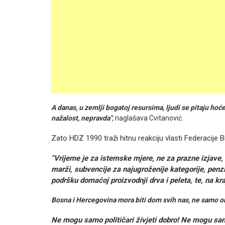
A danas, u zemlji bogatoj resursima, ljudi se pitaju hoće li
nažalost, nepravda"
, naglašava Cvitanović.
Zato HDZ 1990 traži hitnu reakciju vlasti Federacije B
"Vrijeme je za istemske mjere, ne za prazne izjave,
marži, subvencije za najugroženije kategorije, penzi
podršku domaćoj proizvodnji drva i peleta, te, na k
Bosna i Hercegovina mora biti dom svih nas, ne samo on
Ne mogu samo političari živjeti dobro! Ne mogu samo