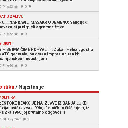
Prije 23 min
0
RAT U ZALIVU
HUTI NAPRAVILI MASAKR U JEMENU: Saudijski
saveznici pretrpjeli ogromne žrtve
Prije 32 min
0
VIJESTI
BiH SE IMA ČIME POHVALITI: Zukan Helez ugostio
NATO generala, on ostao impresioniran bh.
namjenskom industrijom
Prije 46 min
0
olitika
/ Najčitanije
POLITIKA
ŽESTOKE REAKCIJE NA IZJAVE IZ BANJA LUKE:
Cvijanović nazvala "Oluju" etničkim čišćenjem, iz
HDZ-a 1990 joj brutalno odgovorili
04. Avg. 2026
2