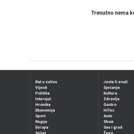
Trenutno nema ko
Rat u zalivu
Jeste li znali
Vijesti
Sjećanje
Politika
Kultura
Intervjui
Zdravlje
Hronika
Gastro
Ekonomija
HiTec
Sport
Auto
Regija
Show
Evropa
Sex i grad
Svijet
Žena