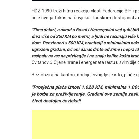
HDZ 1990 traži hitnu reakciju vlasti Federacije BiH i
prije svega fokus na čovjeku i ljudskom dostojanstvu
"Zima dolazi, a narod u Bosni i Hercegovini već gubi bi
drva više od 250 KM po metru, a ljudi ne računaju više k
dom.
Penzioneri s 500 KM, branitelji s minimalnim nakn
ugroženi građani, svi oni danas drhte od zime i nepravd
rasipaju novac na privilegije i ne znaju koliko košta kruh,
Cvitanović. Cijene hrane i energenata rastu u svim dijel
Bez obzira na kanton, dodaje, svugdje je isto, plaće i
"Prosječna plaća iznosi 1.628 KM, minimalna 1.000 
je borba za preživljavanje. Građani ove zemlje zaslu
život dostojan čovjeka!!