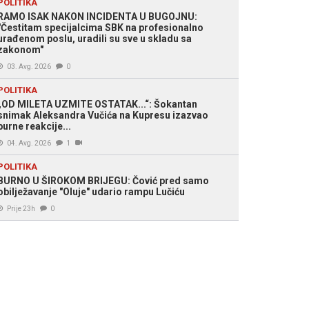
POLITIKA
RAMO ISAK NAKON INCIDENTA U BUGOJNU:
"Čestitam specijalcima SBK na profesionalno
urađenom poslu, uradili su sve u skladu sa
zakonom"
03. Avg. 2026
0
POLITIKA
„OD MILETA UZMITE OSTATAK...“: Šokantan
snimak Aleksandra Vučića na Kupresu izazvao
burne reakcije...
04. Avg. 2026
1
POLITIKA
BURNO U ŠIROKOM BRIJEGU: Čović pred samo
obilježavanje "Oluje" udario rampu Lučiću
Prije 23h
0