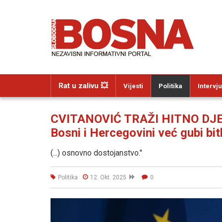
Rat u zalivu 💥
Vijesti
Politika
Intervju
CVITANOVIĆ TRAŽI HITNO DJELO
Bosni i Hercegovini već gubi bitk
(...) osnovno dostojanstvo."
Politika
12. Okt. 2025
0