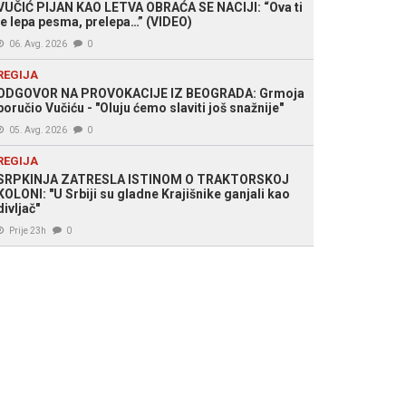
VUČIĆ PIJAN KAO LETVA OBRAĆA SE NACIJI: “Ova ti
je lepa pesma, prelepa…” (VIDEO)
06. Avg. 2026
0
REGIJA
ODGOVOR NA PROVOKACIJE IZ BEOGRADA: Grmoja
poručio Vučiću - "Oluju ćemo slaviti još snažnije"
05. Avg. 2026
0
REGIJA
SRPKINJA ZATRESLA ISTINOM O TRAKTORSKOJ
KOLONI: "U Srbiji su gladne Krajišnike ganjali kao
divljač"
Prije 23h
0