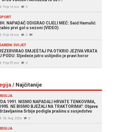
Prije 14 min
0
SPORT
BH. NAPADAČ ODIGRAO CIJELI MEČ: Said Hamulić
zabio prvi gol u sezoni (VIDEO)
Prije 18 min
0
ŠARENI SVIJET
REZERVIRAO SMJEŠTAJ PA OTKRIO JEZIVA VRATA
U PODU: Sljedeće jutro uslijedio je pravi horor
Prije 29 min
0
egija
/ Najčitanije
REGIJA
"DA 1991. NISMO NAPADALI HRVATE TENKOVIMA,
1995. NE BISMO BJEŽALI NA TRAKTORIMA": Objava
državljanina Srbije podigla prašinu u susjedstvu
06. Avg. 2026
0
REGIJA