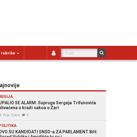
 rubrike
ajnovije
REGIJA
UPALIO SE ALARM: Supruga Sergeja Trifunovića
uhvaćena u krađi sakoa u Zari
Prije 10 min
0
POLITIKA
OVO SU KANDIDATI SNSD-a ZA PARLAMENT BiH:
Pored Vulićke i Amidžića tu su i...