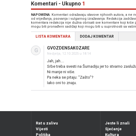
Komentari - Ukupno
1
NAPOMENA
: Komentari odražavaju stavove njihovih autora, a ne
od vrijeđanja, psovanja i vulgarnog izražavanja. Redakcija zadrža
komentara redakcija nije dužna obrisati sve komentare koji krše
mogu biti pronađeni sadržaji koji mogu biti u suprotnosti sa vaš
LISTA KOMENTARA
DODAJ KOMENTAR
GVOZDENSAKOZARE
G
Nedjelja, 12.10.2025 u 18:14
Jah, jah....
Srbe treba svesti na Šumadiju jer to stvarno zaslužu
Ni manje ni više.
Pa neka se pitaju: "Zašto"?
Iako oni to znaju.
Rat u zalivu
Jeste li znali
Vijesti
Sjećanje
Politika
Kultura