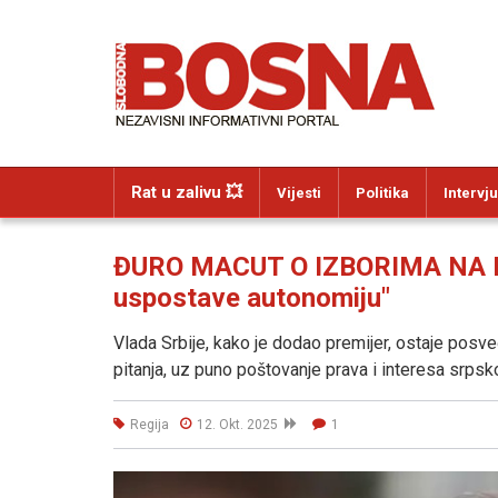
Rat u zalivu 💥
Vijesti
Politika
Intervju
ĐURO MACUT O IZBORIMA NA KiM
uspostave autonomiju"
Vlada Srbije, kako je dodao premijer, ostaje posveć
pitanja, uz puno poštovanje prava i interesa srpsk
Regija
12. Okt. 2025
1