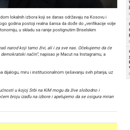
odom lokalnih izbora koji se danas održavaju na Kosovu i
ogo godina postoji realna šansa da dođe do „verifikacije volje
onomiju, u skladu sa ranije postignutim Briselskim
aš narod koji tamo živi, ali i za sve nas. Očekujemo da će
i demokratski način“
, napisao je Macut na Instagramu, a
 dijalogu, miru i institucionalnom rješavanju svih pitanja, uz
budućnosti u kojoj Srbi na KiM mogu da žive slobodno i
ćem broju izađu na izbore i apelujemo da se osigura miran