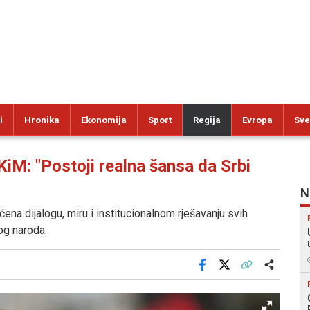
i
Hronika
Ekonomija
Sport
Regija
Evropa
Sve
: "Postoji realna šansa da Srbi
N
ena dijalogu, miru i institucionalnom rješavanju svih
og naroda.
Facebook
X
Kopiraj link
Više