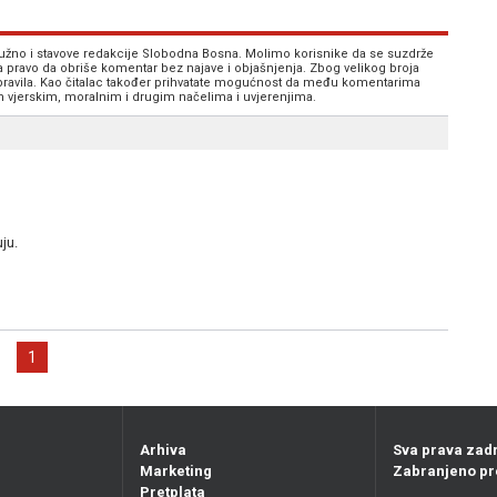
 nužno i stavove redakcije Slobodna Bosna. Molimo korisnike da se suzdrže
va pravo da obriše komentar bez najave i objašnjenja. Zbog velikog broja
 pravila. Kao čitalac također prihvatate mogućnost da među komentarima
im vjerskim, moralnim i drugim načelima i uvjerenjima.
ju.
1
Arhiva
Sva prava zad
Marketing
Zabranjeno pr
Pretplata