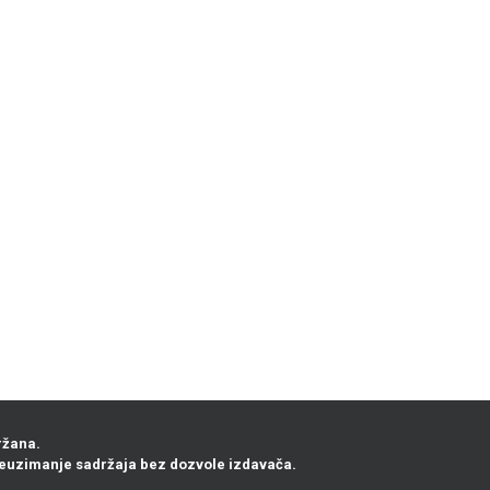
ržana.
euzimanje sadržaja bez dozvole izdavača.