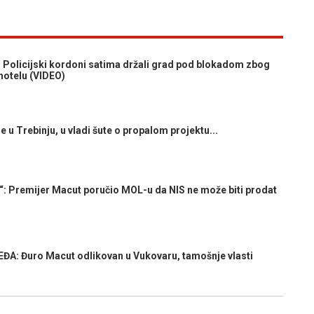
licijski kordoni satima držali grad pod blokadom zbog
hotelu (VIDEO)
u Trebinju, u vladi šute o propalom projektu...
 Premijer Macut poručio MOL-u da NIS ne može biti prodat
A: Đuro Macut odlikovan u Vukovaru, tamošnje vlasti