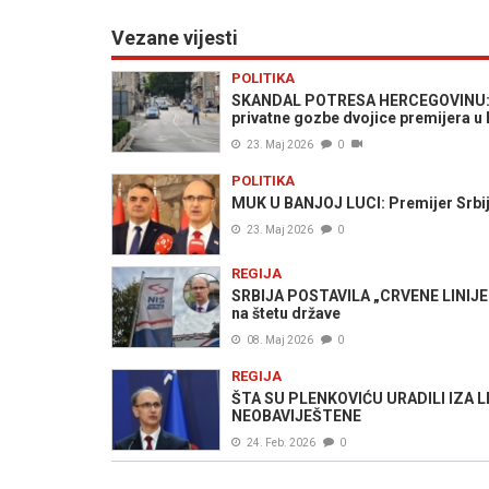
Vezane vijesti
POLITIKA
SKANDAL POTRESA HERCEGOVINU: Po
privatne gozbe dvojice premijera u 
23. Maj 2026
0
POLITIKA
MUK U BANJOJ LUCI: Premijer Srbije 
23. Maj 2026
0
REGIJA
SRBIJA POSTAVILA „CRVENE LINIJE“:
na štetu države
08. Maj 2026
0
REGIJA
ŠTA SU PLENKOVIĆU URADILI IZA LEĐ
NEOBAVIJEŠTENE
24. Feb. 2026
0