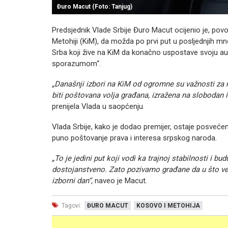
Đuro Macut (Foto: Tanjug)
Predsjednik Vlade Srbije Đuro Macut ocijenio je, pov
Metohiji (KiM), da možda po prvi put u posljednjih mn
Srba koji žive na KiM da konačno uspostave svoju aut
sporazumom“.
„Današnji izbori na KiM od ogromne su važnosti za n
biti poštovana volja građana, izražena na slobodan 
prenijela Vlada u saopćenju.
Vlada Srbije, kako je dodao premijer, ostaje posvećena
puno poštovanje prava i interesa srpskog naroda.
„To je jedini put koji vodi ka trajnoj stabilnosti i 
dostojanstveno. Zato pozivamo građane da u što ve
izborni dan“,
naveo je Macut.
Tagovi:
ĐURO MACUT
KOSOVO I METOHIJA