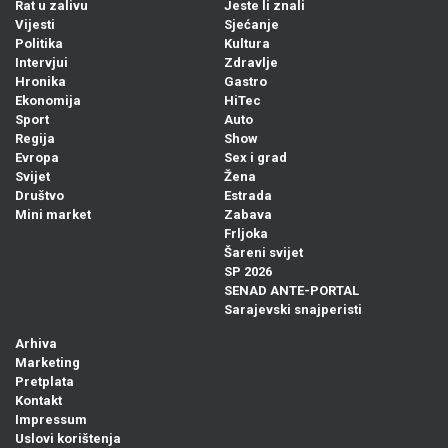
Rat u zalivu
Jeste li znali
Vijesti
Sjećanje
Politika
Kultura
Intervjui
Zdravlje
Hronika
Gastro
Ekonomija
HiTec
Sport
Auto
Regija
Show
Evropa
Sex i grad
Svijet
Žena
Društvo
Estrada
Mini market
Zabava
Frljoka
Šareni svijet
SP 2026
SENAD ANTE-PORTAL
Sarajevski snajperisti
Arhiva
Marketing
Pretplata
Kontakt
Impressum
Uslovi korištenja