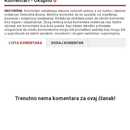
Komentari - Ukupno
0
NAPOMENA
: Komentari odražavaju stavove njihovih autora, a ne nužno i stavove
redakcije Slobodna Bosna. Molimo korisnike da se suzdrže od vrijeđanja,
psovanja i vulgarnog izražavanja. Redakcija zadržava pravo da obriše komentar
bez najave i objašnjenja. Zbog velikog broja komentara redakcija nije dužna
obrisati sve komentare koji krše pravila. Kao čitalac također prihvatate
mogućnost da među komentarima mogu biti pronađeni sadržaji koji mogu biti
u suprotnosti sa vašim vjerskim, moralnim i drugim načelima i uvjerenjima.
LISTA KOMENTARA
DODAJ KOMENTAR
Trenutno nema komentara za ovaj članak!