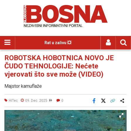
Rat u zalivu 💥
ROBOTSKA HOBOTNICA NOVO JE
ČUDO TEHNOLOGIJE: Nećete
vjerovati što sve može (VIDEO)
Majstor kamuflaže
HiTec
09. Dec. 2025
0
Facebook
X
Kopiraj link
Više