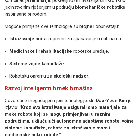
kombinacija
mimikrije
, pokretljivosti i hvatanja čini
OCTOID
jedinstvenim rješenjem u području
biomehaničke robotike
inspirisane prirodom.
Moguće primjene ove tehnologije su brojne i obuhvataju:
Istraživanje mora
i opremu za spašavanje u dubinama.
Medicinske i rehabilitacijske
robotske uređaje.
Sisteme vojne kamuflaže
.
Robotsku opremu za
ekološki nadzor
.
Razvoj inteligentnih mekih mašina
Govoreći o mogućoj primjeni tehnologije,
dr. Dae-Yoon Kim
je
izjavio:
"Kroz ovo istraživanje osigurali smo materijale za
meke robote koji se mogu primjenjivati u raznim
područjima, uključujući autonomne adaptivne robote, vojne
sisteme kamuflaže, robote za istraživanje mora i
medicinske mikrorobote."