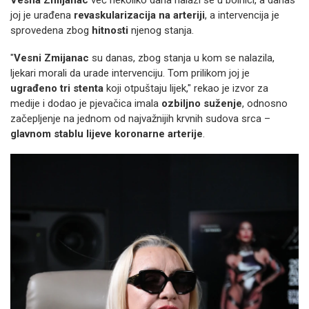
Vesna Zmijanac
već nekoliko dana nalazi se u bolnici, a danas
joj je urađena
revaskularizacija na arteriji
, a intervencija je
sprovedena zbog
hitnosti
njenog stanja.
"
Vesni Zmijanac
su danas, zbog stanja u kom se nalazila,
ljekari morali da urade intervenciju. Tom prilikom joj je
ugrađeno tri stenta
koji otpuštaju lijek," rekao je izvor za
medije i dodao je pjevačica imala
ozbiljno suženje
, odnosno
začepljenje na jednom od najvažnijih krvnih sudova srca –
glavnom stablu lijeve koronarne arterije
.