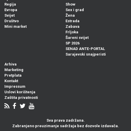
Regija
Show
Evropa
Sex i grad
Svijet
Žena
Društvo
Estrada
Mini market
Zabava
Frljoka
Šareni svijet
SP 2026
SENAD ANTE-PORTAL
Sarajevski snajperisti
Arhiva
Marketing
Pretplata
Kontakt
Impressum
Uslovi korištenja
Zaštita privatnosti
Sva prava zadržana.
Zabranjeno preuzimanje sadržaja bez dozvole izdavača.