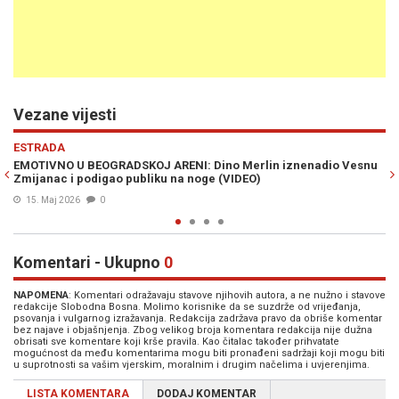
Vezane vijesti
Previous
N
ESTRADA
snu
HITNA POMOĆ STIGLA U BEOGRADSKU ARENU: Vesni Zmijanac
pozlilo pred početak koncerta
14. Maj 2026
0
Komentari - Ukupno
0
NAPOMENA
: Komentari odražavaju stavove njihovih autora, a ne nužno i stavove
redakcije Slobodna Bosna. Molimo korisnike da se suzdrže od vrijeđanja,
psovanja i vulgarnog izražavanja. Redakcija zadržava pravo da obriše komentar
bez najave i objašnjenja. Zbog velikog broja komentara redakcija nije dužna
obrisati sve komentare koji krše pravila. Kao čitalac također prihvatate
mogućnost da među komentarima mogu biti pronađeni sadržaji koji mogu biti
u suprotnosti sa vašim vjerskim, moralnim i drugim načelima i uvjerenjima.
LISTA KOMENTARA
DODAJ KOMENTAR