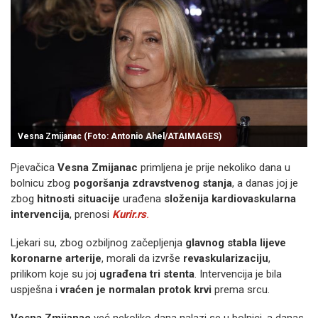
Vesna Zmijanac (Foto: Antonio Ahel/ATAIMAGES)
Pjevačica
Vesna Zmijanac
primljena je prije nekoliko dana u
bolnicu zbog
pogoršanja zdravstvenog stanja
, a danas joj je
zbog
hitnosti situacije
urađena
složenija kardiovaskularna
intervencija
, prenosi
Kurir.rs
.
Ljekari su, zbog ozbiljnog začepljenja
glavnog stabla lijeve
koronarne arterije
, morali da izvrše
revaskularizaciju
,
prilikom koje su joj
ugrađena tri stenta
. Intervencija je bila
uspješna i
vraćen je normalan protok krvi
prema srcu.