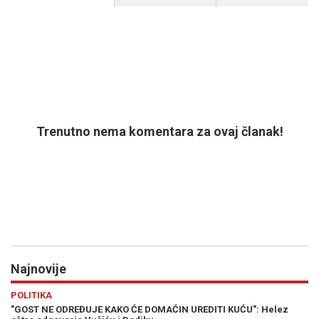
Trenutno nema komentara za ovaj članak!
Najnovije
Previous
N
REGIJA
HAOS U SKUPŠTINI KOSOVA: Opoziciona poslanica jajima gađala