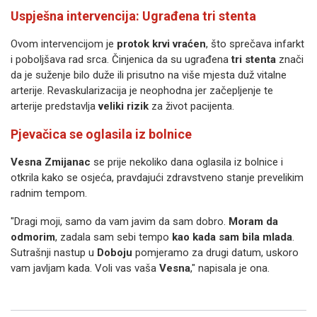
Uspješna intervencija: Ugrađena tri stenta
Ovom intervencijom je
protok krvi vraćen
, što sprečava infarkt
i poboljšava rad srca. Činjenica da su ugrađena
tri stenta
znači
da je suženje bilo duže ili prisutno na više mjesta duž vitalne
arterije. Revaskularizacija je neophodna jer začepljenje te
arterije predstavlja
veliki rizik
za život pacijenta.
Pjevačica se oglasila iz bolnice
Vesna Zmijanac
se prije nekoliko dana oglasila iz bolnice i
otkrila kako se osjeća, pravdajući zdravstveno stanje prevelikim
radnim tempom.
"Dragi moji, samo da vam javim da sam dobro.
Moram da
odmorim
, zadala sam sebi tempo
kao kada sam bila mlada
.
Sutrašnji nastup u
Doboju
pomjeramo za drugi datum, uskoro
vam javljam kada. Voli vas vaša
Vesna
," napisala je ona.