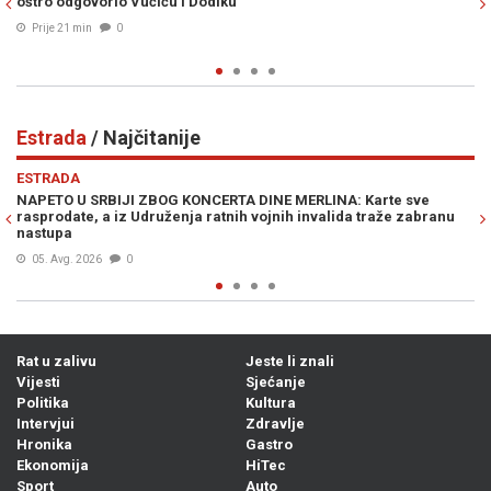
Aljbina Kurtija (VIDEO)
Prije 38 min
0
Estrada
/ Najčitanije
Previous
N
ESTRADA
e
"NIJE ME SRAMOTA": Poznata srbijanska pjevačica priznala da
ranu
skuplja stvari pored kontejnera
Prije 5h
0
Rat u zalivu
Jeste li znali
Vijesti
Sjećanje
Politika
Kultura
Intervjui
Zdravlje
Hronika
Gastro
Ekonomija
HiTec
Sport
Auto