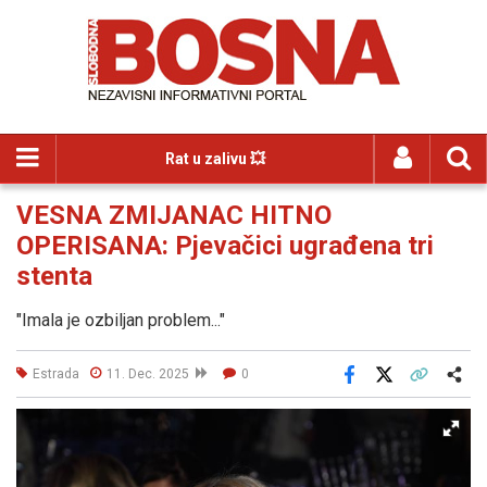
Rat u zalivu 💥
VESNA ZMIJANAC HITNO
OPERISANA: Pjevačici ugrađena tri
stenta
"Imala je ozbiljan problem..."
Estrada
11. Dec. 2025
0
Facebook
X
Kopiraj link
Više