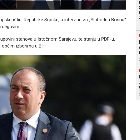
Ilustr
j skupštini Republike Srpske, u intervjuu za „Slobodnu Bosnu“
ercegovini.
kupovini stanova u Istočnom Sarajevu, te stanju u PDP-u.
m općim izborima u BiH.