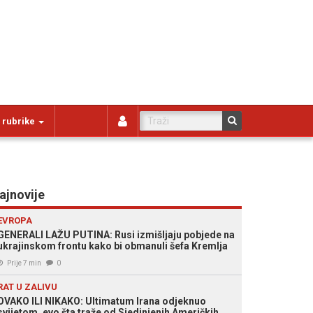
 rubrike
ajnovije
EVROPA
GENERALI LAŽU PUTINA: Rusi izmišljaju pobjede na
ukrajinskom frontu kako bi obmanuli šefa Kremlja
Prije 7 min
0
RAT U ZALIVU
OVAKO ILI NIKAKO: Ultimatum Irana odjeknuo
svijetom, evo šta traže od Sjedinjenih Američkih