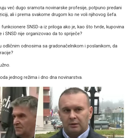
vuju već dugo sramota novinarske profesije, potpuno predani
ciji, ali i prema svakome drugom ko ne voli njihovog šefa.
li funkcionere SNSD-a iz priloga ako je, kao što tvrde, kupovina
e i SNSD nije organizovao da to spriječe?
reda u odličnim odnosima sa gradonačelnikom i poslanikom, da
racije?
tužno.
oda jednog režima i dno dna novinarstva.