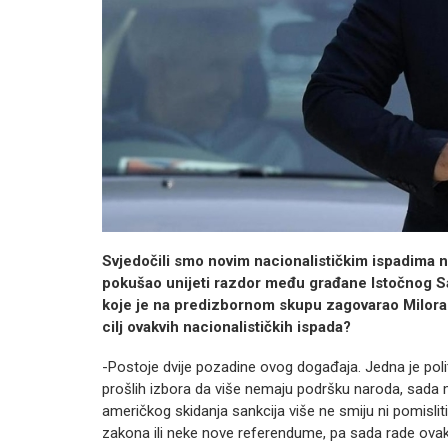
Svjedočili smo novim nacionalističkim ispadima 
pokušao unijeti razdor među građane Istočnog S
koje je na predizbornom skupu
zagovarao Milora
cilj
ovakvih nacionalističkih ispada?
-Postoje dvije pozadine ovog događaja. Jedna je poli
prošlih izbora da više nemaju podršku naroda, sada mo
američkog skidanja sankcija više ne smiju ni pomisliti
zakona ili neke nove referendume, pa sada rade ova