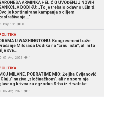
BARONESA ARMINKA HELIĆ O UVOĐENJU NOVIH
acija
SANKCIJA DODIKU: „To je trebalo odavno učiniti.
Ovo je kontinuirana kampanja s ciljem
zastrašivanja..."
Prije 10h
0
POLITIKA
DRAMA U WASHINGTONU: Kongresmeni traže
vraćanje Milorada Dodika na "crnu listu", ali ni to
nije sve...
07. Avg. 2026
1
POLITIKA
MOJ MILANE, POBRATIME MIO: Željka Cvijanović
„Oluju“ naziva „zločinačkom“, ali ne spominje
glavnog krivca za egzodus Srba iz Hrvatske...
06. Avg. 2026
1