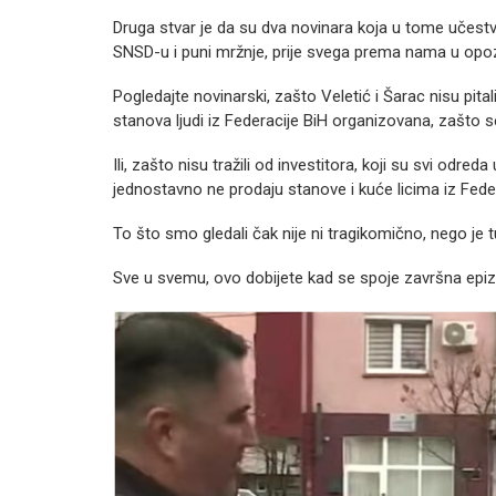
Druga stvar je da su dva novinara koja u tome učest
SNSD-u i puni mržnje, prije svega prema nama u opozi
Pogledajte novinarski, zašto Veletić i Šarac nisu pita
stanova ljudi iz Federacije BiH organizovana, zašto s
Ili, zašto nisu tražili od investitora, koji su svi od
jednostavno ne prodaju stanove i kuće licima iz Fede
To što smo gledali čak nije ni tragikomično, nego je 
Sve u svemu, ovo dobijete kad se spoje završna epiz