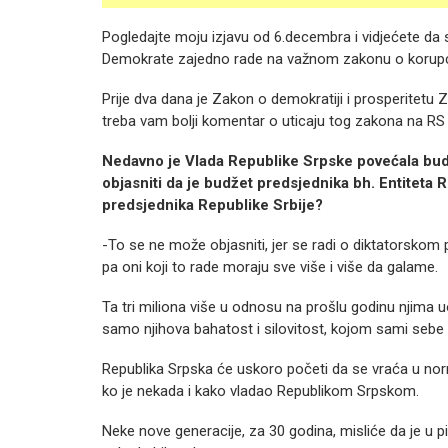
Pogledajte moju izjavu od 6.decembra i vidjećete da
Demokrate zajedno rade na važnom zakonu o korupcij
Prije dva dana je Zakon o demokratiji i prosperitetu
treba vam bolji komentar o uticaju tog zakona na RS i 
Nedavno je Vlada Republike Srpske povećala bud
objasniti da je budžet predsjednika bh. Entiteta
R
predsjednika Republike
Srbije?
-To se ne može objasniti, jer se radi o diktatorskom p
pa oni koji to rade moraju sve više i više da galame.
Ta tri miliona više u odnosu na prošlu godinu njima 
samo njihova bahatost i silovitost, kojom sami sebe 
Republika Srpska će uskoro početi da se vraća u norma
ko je nekada i kako vladao Republikom Srpskom.
Neke nove generacije, za 30 godina, misliće da je u p