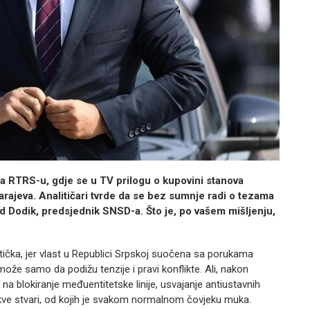
na RTRS-u, gdje se u TV prilogu
o kupovini stanova
arajeva.
Analitičari tvrde da se bez sumnje radi o tezama
d Dodik, predsjednik SNSD-a. Što je, po vašem mišljenju,
tička, jer vlast u Republici Srpskoj suočena sa porukama
že samo da podižu tenzije i pravi konflikte. Ali, nakon
 na blokiranje međuentitetske linije, usvajanje antiustavnih
kve stvari, od kojih je svakom normalnom čovjeku muka.