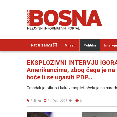
Rat u zalivu 💥
Vijesti
Politika
Intervju
EKSPLOZIVNI INTERVJU IGORA 
Amerikancima, zbog čega je na 
hoće li se ugasiti PDP...
Crnadak je otkrio i kakav rasplet očekuje na nare
Politika
21. Dec. 2025
0