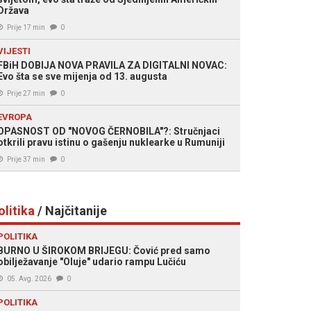
Država
Prije 17 min
0
VIJESTI
FBiH DOBIJA NOVA PRAVILA ZA DIGITALNI NOVAC:
Evo šta se sve mijenja od 13. augusta
Prije 27 min
0
EVROPA
OPASNOST OD "NOVOG ČERNOBILA"?: Stručnjaci
otkrili pravu istinu o gašenju nuklearke u Rumuniji
Prije 37 min
0
olitika
/ Najčitanije
POLITIKA
BURNO U ŠIROKOM BRIJEGU: Čović pred samo
obilježavanje "Oluje" udario rampu Lučiću
05. Avg. 2026
0
POLITIKA