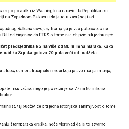
 sam po povratku iz Washingtona najavio da Republikanci i
i na Zapadnom Balkanu i da je to u završnoj fazi.
 Zapadnog Balkana usvojen, Trump ga je već potpisao, a ne
BiH od činjenice da RTRS o tome nije objavio niti jednu riječ.
žet predsjednika RS na više od
80 miliona maraka. Kako
epublika Srpska gotovo 20 puta veći od budžeta
ristupu, demonstraciji sile i moći koja je sve manja i manja,
uopšte nisu važna, nego je povećanje sa 77 na 80 miliona
hrabre.
lnost, taj budžet će biti jedna istorijska zanimljivost o tome
itanju štamparska greška, neće vjerovati da je to stvarno