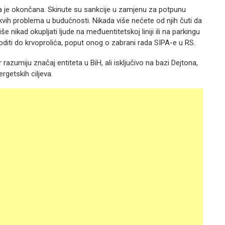
oja je okončana. Skinute su sankcije u zamjenu za potpunu
kakvih problema u budućnosti. Nikada više nećete od njih čuti da
e nikad okupljati ljude na međuentitetskoj liniji ili na parkingu
oditi do krvoprolića, poput onog o zabrani rada SIPA-e u RS.
azumiju značaj entiteta u BiH, ali isključivo na bazi Dejtona,
rgetskih ciljeva.