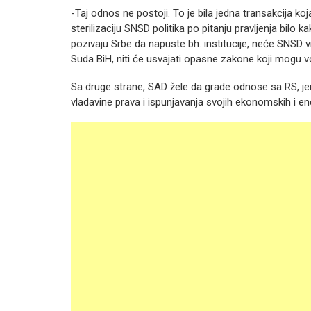
-Taj odnos ne postoji. To je bila jedna transakcija k
sterilizaciju SNSD politika po pitanju pravljenja bilo 
pozivaju Srbe da napuste bh. institucije, neće SNSD viš
Suda BiH, niti će usvajati opasne zakone koji mogu v
Sa druge strane, SAD žele da grade odnose sa RS, jer r
vladavine prava i ispunjavanja svojih ekonomskih i ene