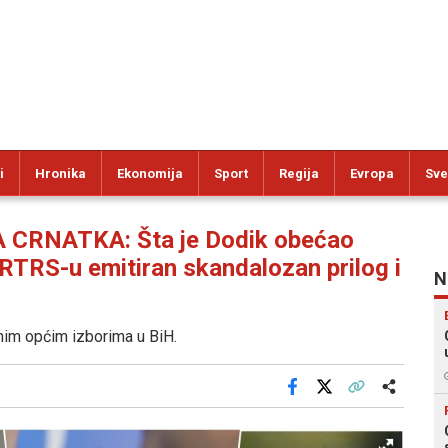
i
Hronika
Ekonomija
Sport
Regija
Evropa
Sve
CRNATKA: Šta je Dodik obećao
RTRS-u emitiran skandalozan prilog i
N
dnim općim izborima u BiH.
Facebook
X
Kopiraj link
Više