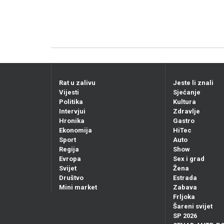
Rat u zalivu
Jeste li znali
Vijesti
Sjećanje
Politika
Kultura
Intervjui
Zdravlje
Hronika
Gastro
Ekonomija
HiTec
Sport
Auto
Regija
Show
Evropa
Sex i grad
Svijet
Žena
Društvo
Estrada
Mini market
Zabava
Frljoka
Šareni svijet
SP 2026