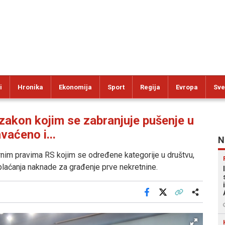
i
Hronika
Ekonomija
Sport
Regija
Evropa
Sve
akon kojim se zabranjuje pušenje u
vaćeno i...
N
rnim pravima RS kojim se određene kategorije u društvu,
 plaćanja naknade za građenje prve nekretnine.
Facebook
X
Kopiraj link
Više