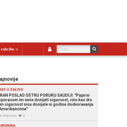
 rubrike
ajnovije
RAT U ZALIVU
IRAN POSLAO OŠTRU PORUKU SAUDIJI: "Papirni
sporazum im neće donijeti sigurnost, isto kao što
im sigurnost nisu donijele ni godine dodvoravanja
Amerikancima"
Prije 6 min
0
HRONIKA