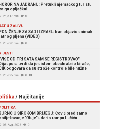
HOROR NA JADRANU: Pretukli njemačkog turistu
pa ga opljačkali
Prije 17 min
0
RAT U ZALIVU
PONIŽENJE ZA SAD I IZRAEL: Iran objavio snimak
ratnog pljena (VIDEO)
Prije 20 min
0
VIJESTI
"VIŠE OD TRI SATA SAM SE REGISTROVAO":
Dijaspora tvrdi da je sistem obeshrabrio birače,
CIK odgovara da su strože kontrole bile nužne
Prije 25 min
0
olitika
/ Najčitanije
POLITIKA
BURNO U ŠIROKOM BRIJEGU: Čović pred samo
obilježavanje "Oluje" udario rampu Lučiću
05. Avg. 2026
0