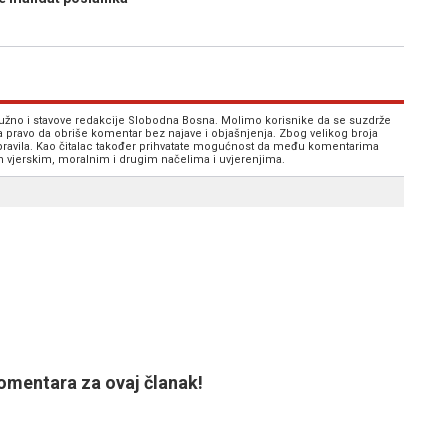
 nužno i stavove redakcije Slobodna Bosna. Molimo korisnike da se suzdrže
va pravo da obriše komentar bez najave i objašnjenja. Zbog velikog broja
 pravila. Kao čitalac također prihvatate mogućnost da među komentarima
im vjerskim, moralnim i drugim načelima i uvjerenjima.
mentara za ovaj članak!