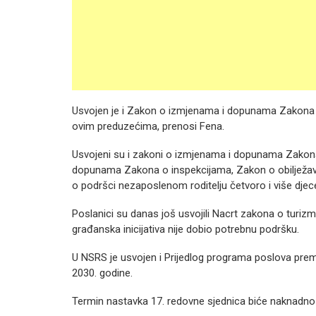
Usvojen je i Zakon o izmjenama i dopunama Zakona 
ovim preduzećima, prenosi Fena.
Usvojeni su i zakoni o izmjenama i dopunama Zakona 
dopunama Zakona o inspekcijama, Zakon o obilježav
o podršci nezaposlenom roditelju četvoro i više djec
Poslanici su danas još usvojili Nacrt zakona o turi
građanska inicijativa nije dobio potrebnu podršku.
U NSRS je usvojen i Prijedlog programa poslova prem
2030. godine.
Termin nastavka 17. redovne sjednica biće naknadno u