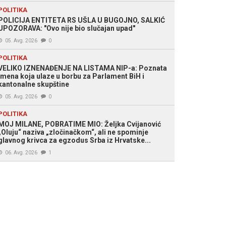
POLITIKA
POLICIJA ENTITETA RS UŠLA U BUGOJNO, SALKIĆ
UPOZORAVA: "Ovo nije bio slučajan upad"
05. Avg. 2026
0
POLITIKA
VELIKO IZNENAĐENJE NA LISTAMA NIP-a: Poznata
imena koja ulaze u borbu za Parlament BiH i
kantonalne skupštine
05. Avg. 2026
0
POLITIKA
MOJ MILANE, POBRATIME MIO: Željka Cvijanović
„Oluju“ naziva „zločinačkom“, ali ne spominje
glavnog krivca za egzodus Srba iz Hrvatske...
06. Avg. 2026
1