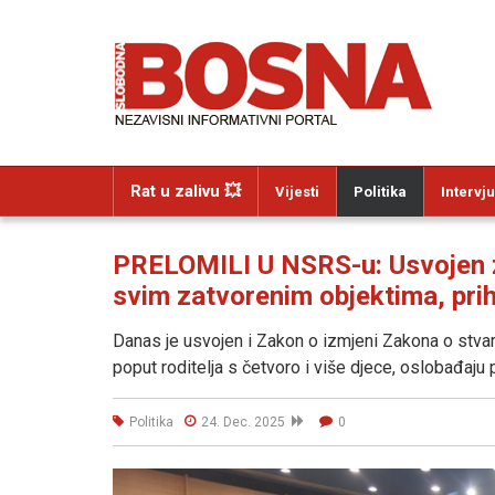
Rat u zalivu 💥
Vijesti
Politika
Intervju
PRELOMILI U NSRS-u: Usvojen z
svim zatvorenim objektima, prih
Danas je usvojen i Zakon o izmjeni Zakona o stva
poput roditelja s četvoro i više djece, oslobađaju
Politika
24. Dec. 2025
0