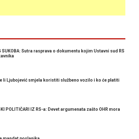
UKOBA: Sutra rasprava o dokumentu kojim Ustavni sud RS
tavnika
i Ljubojević smjela koristiti službeno vozilo i ko će platiti
POLITIČARI IZ RS-a: Devet argumenata zašto OHR mora
e mandat poslanika