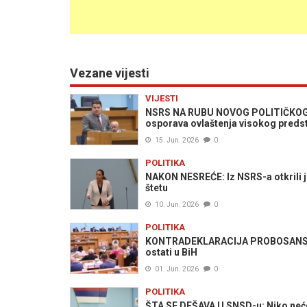
Vezane vijesti
VIJESTI
NSRS NA RUBU NOVOG POLITIČKOG S
osporava ovlaštenja visokog preds
15. Jun. 2026
0
POLITIKA
NAKON NESREĆE: Iz NSRS-a otkrili je l
štetu
10. Jun. 2026
0
POLITIKA
KONTRADEKLARACIJA PROBOSANSKI 
ostati u BiH
01. Jun. 2026
0
POLITIKA
ŠTA SE DEŠAVA U SNSD-u: Niko neć