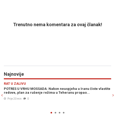
Trenutno nema komentara za ovaj članak!
Najnovije
Previous
N
REGIJA
e vlastite
RUSKI ANALITIČAR RIGA VATRU: "Juda srpskog i ruskog nar
Vučić dočekuje izdahnulog 'predsjednika' Zelenskog u Beo
Prije 27 min
0