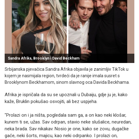
Sandra Afrika, Brooklyn i David Beckham
Srbijanska pjevačica Sandra Afrika objavila je zanimljiv TikTok u
kojem je nasmijala region, tvrdeći da je ranije imala susret s
Brooklynom Beckhamom, sinom slavnog oca Davida Beckhama.
Afrika je ispričala da su se upoznali u Dubaiju, gdje ju je, kako
kaže, Bruklin pokušao osvojiti, ali bez uspjeha.
"Prolazi on i ja ništa, pogledala sam ga, a on kao neki klošar,
kunem ti se, užas. Sav odrpan, stavio neke slušalice, neuredan,
neka brada. Sav nikakav. Nosio je one, kako se zovu, dugačke
gaće, neki šorts, majicu, kao neki odrpanko. I prolazi on,