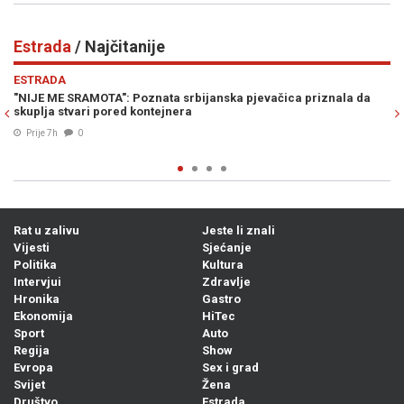
Estrada
/ Najčitanije
Previous
N
ESTRADA
a priznala da
"IZVLAČIĆE TE IZ DRINE I MORAVE, KU**ETINO RASPALA
Procurile stravične glasovne poruke Ane Nikolić u koj
supruzi Slobe Radanovića
07. Avg. 2026
0
Rat u zalivu
Jeste li znali
Vijesti
Sjećanje
Politika
Kultura
Intervjui
Zdravlje
Hronika
Gastro
Ekonomija
HiTec
Sport
Auto
Regija
Show
Evropa
Sex i grad
Svijet
Žena
Društvo
Estrada