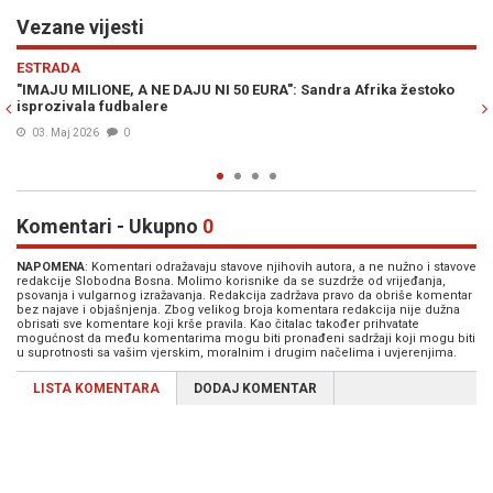
Vezane vijesti
Previous
N
MINI MARKET
 žestoko
NALJUTILA SE GORICA DODIK: Direktor Kliničkog centra Vla
Đajić nakon Sandre Afrike Banjalučane časti "novogodišnji
koncertom pjevačice BRESKVICE!? (VIDEO)
23. Jan. 2023
3
Komentari - Ukupno
0
NAPOMENA
: Komentari odražavaju stavove njihovih autora, a ne nužno i stavove
redakcije Slobodna Bosna. Molimo korisnike da se suzdrže od vrijeđanja,
psovanja i vulgarnog izražavanja. Redakcija zadržava pravo da obriše komentar
bez najave i objašnjenja. Zbog velikog broja komentara redakcija nije dužna
obrisati sve komentare koji krše pravila. Kao čitalac također prihvatate
mogućnost da među komentarima mogu biti pronađeni sadržaji koji mogu biti
u suprotnosti sa vašim vjerskim, moralnim i drugim načelima i uvjerenjima.
LISTA KOMENTARA
DODAJ KOMENTAR