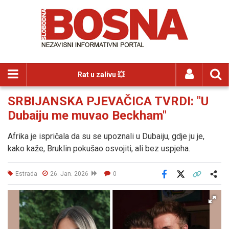
Rat u zalivu 💥
SRBIJANSKA PJEVAČICA TVRDI: "U
Dubaiju me muvao Beckham"
Afrika je ispričala da su se upoznali u Dubaiju, gdje ju je,
kako kaže, Bruklin pokušao osvojiti, ali bez uspjeha.
Estrada
26. Jan. 2026
0
Facebook
X
Kopiraj link
Više