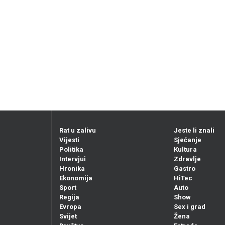
Rat u zalivu
Jeste li znali
Vijesti
Sjećanje
Politika
Kultura
Intervjui
Zdravlje
Hronika
Gastro
Ekonomija
HiTec
Sport
Auto
Regija
Show
Evropa
Sex i grad
Svijet
Žena