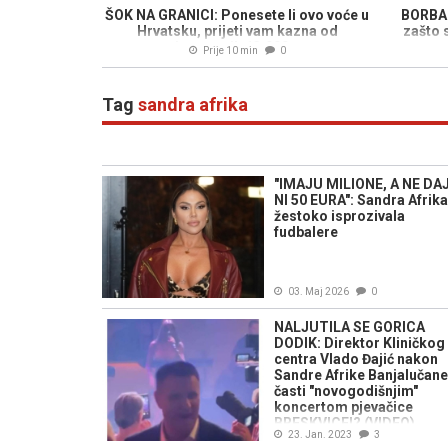
ŠOK NA GRANICI: Ponesete li ovo voće u
BORBA 
Hrvatsku, prijeti vam kazna od
zašto 
nevjerovatnih 13.000 eura
Prije 10 min
0
Tag
sandra afrika
"IMAJU MILIONE, A NE DA
NI 50 EURA": Sandra Afrika
žestoko isprozivala
fudbalere
03. Maj 2026
0
NALJUTILA SE GORICA
DODIK: Direktor Kliničkog
centra Vlado Đajić nakon
Sandre Afrike Banjalučane
časti "novogodišnjim"
koncertom pjevačice
BRESKVICE!? (VIDEO)
23. Jan. 2023
3