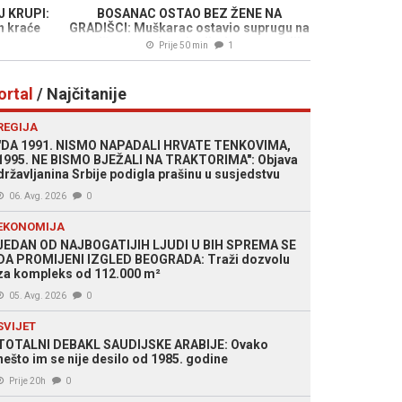
 KRUPI:
BOSANAC OSTAO BEZ ŽENE NA
n kraće
GRADIŠCI: Muškarac ostavio suprugu na
nato o
graničnom prelazu i odjurio, ona mislila
Prije 50 min
1
da se šali
ortal
/ Najčitanije
REGIJA
"DA 1991. NISMO NAPADALI HRVATE TENKOVIMA,
1995. NE BISMO BJEŽALI NA TRAKTORIMA": Objava
državljanina Srbije podigla prašinu u susjedstvu
06. Avg. 2026
0
EKONOMIJA
JEDAN OD NAJBOGATIJIH LJUDI U BIH SPREMA SE
DA PROMIJENI IZGLED BEOGRADA: Traži dozvolu
za kompleks od 112.000 m²
05. Avg. 2026
0
SVIJET
TOTALNI DEBAKL SAUDIJSKE ARABIJE: Ovako
nešto im se nije desilo od 1985. godine
Prije 20h
0