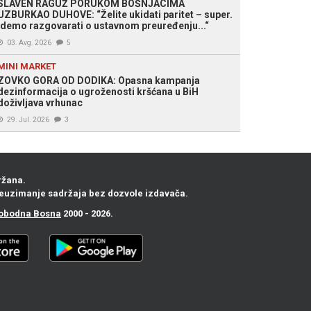
SLAVEN RAGUŽ PORUKOM BOŠNJACIMA
UZBURKAO DUHOVE: “Želite ukidati paritet – super.
Idemo razgovarati o ustavnom preuređenju...“
03. Avg. 2026
5
MINI MARKET
ZOVKO GORA OD DODIKA: Opasna kampanja
dezinformacija o ugroženosti kršćana u BiH
doživljava vrhunac
29. Jul. 2026
3
ržana.
euzimanje sadržaja bez dozvole izdavača.
obodna Bosna
2000 - 2026.