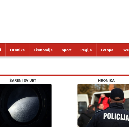
i
Hronika
Ekonomija
Sport
Regija
Evropa
Sve
ŠARENI SVIJET
HRONIKA