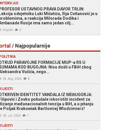
INTERVJUI
PROFESOR USTAVNOG PRAVA DAVOR TRLIN:
Lekcija odvjetniku Luki Mišetiću, Ilija Cvitanović je u
problemima, a reakcija Milorada Dodika i
Ambasade Rusije ima samo jedan cilj...
Prije 8h
3
ortal
/ Najpopularnije
POLITIKA
OTKUD PARAVOJNE FORMACIJE MUP-a RS U
ŠUMAMA KOD BUGOJNA: Nisu došli u FBiH zbog
Aleksandra Vučića, nego...
04. Avg. 2026
8
VIJESTI
OTKRIVEN IDENTITET VANDALA IZ MEĐUGORJA:
Filipović i Zovko pokušale iskoristiti incident za
dizanje međunacionalnih tenzija u BiH, a u pitanju
je Poljak Krakowiak Bartlomiej Wlodzimierz!
28. Jul. 2026
7
VIJESTI