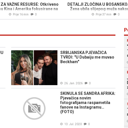
ZA VAŽNE RESURSE: Otkriveno
DETALJI ZLOČINA U BOSANSKOJ
su Kina i Amerika fokusirane na
Žena ubila slijepog muža nako
Mjesec
svađe u porodičnoj kući, poz
Prije 16 min
0
Prije 37 min
0
kome se radi...
P
JU
SRBIJANSKA PJEVAČICA
TVRDI: "U Dubaiju me muvao
Beckham"
26. Jan. 2026
0
SKINULA SE SANDRA AFRIKA:
Pjevačica novim
fotografijama raspametila
fanove na Instagramu…
(FOTO)
13. Jul. 2020
0