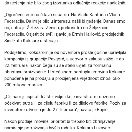
da rješenja nije bilo zbog izostanka odlučnije reakcije nadležnih.
„Ogorčeni smo na čitavu situaciju. Na Vladu Kantona i Vladu
Federacije. Da im je bilo u interesu, našli bi rješenje. Danas smo
mi, sutra je Željezara Zenica, prekosutra su Željeznice
Federacije. Osjetit će svi“, izjavio je Ermin Halilović, predsjednik
Sindikata Koksare u stečaju.
Podsjetimo, Koksarom je od novembra prošle godine upravljala
kompanija iz grupacije Pavgord, a ugovor o zakupu važio je do
22. februara, nakon čega su se stekli uvjeti za formalnu
obustavu proizvodnje. U stečajnom postupku imovina Koksare
ponuđena je na prodaju, a procijenjena vrijednost iznosi oko
200 miliona maraka.
„Cilj nam je ispitati tržište, vidjeti koje investitore možemo
očekivati sutra – za cijelu fabriku ili za dijelove fabrike. Poziv za
investitore otvoren je do 27. februara“, naveo je Bajrić.
Nakon prodaje imovine, prioritet bi trebalo biti zbrinjavanje i
namirenje potraživanja bivših radnika. Koksara Lukavac