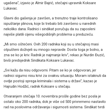
ugašena“, izjavio je Almir Bajrić, stečajni upravnik Koksare
Lukavac.
Glavni dio gašenja je završen, a trenutno traje kontrolisano
ispuštanje plinova, koje bi trebalo biti završeno u narednih
nekoliko dana. Radnici i sindikat poručuju da su zaposleni
najviše platili cijenu višegodišnjih problema u preduzeću.
„Mi smo oštećeni. Ovih 200 radnika koji su u stečajnoj masi
otpušteni doživjeli su mnogo nepravde. Dosta toga je bolno, a
zna se ko je kriv. Radnik je najmanje kriv“, rekao je Nurdin Đuzić,
bivši predsjednik Sindikata Koksare Lukavac.
„Svi kažu da nisu odgovorni. Pitam se ko je odgovoran, jer
radnici sigurno nisu krivi za ovakvu situaciju. Moram istaknuti da
ovdje postoji sprega kriminala i sistema u državi“, kazao je
Hajrudin Hodžić, radnik Koksare u stečaju.
Otvaranjem stečaja 10. novembra prošle godine bez posla je
ostalo oko 200 radnika, dok je više od 500 privremeno nastavilo
rad na poslovima održavanja i sigurnosti sistema. Sindikat tvrdi