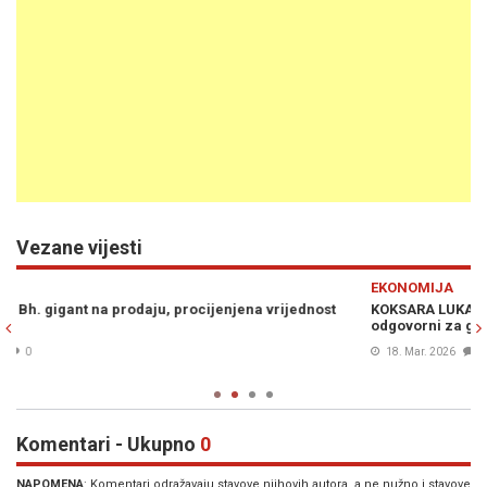
Vezane vijesti
Previous
N
EKONOMIJA
P
KOKSARA LUKAVAC ZAVRŠILA PRED POLITIČKIM SUDOM: Traže se
I
odgovorni za gašenje
s
18. Mar. 2026
0
Komentari - Ukupno
0
NAPOMENA
: Komentari odražavaju stavove njihovih autora, a ne nužno i stavove