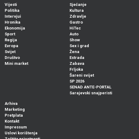
Vijesti
Sjećanje
Politika
Kultura
Intervjui
Zdravlje
Hronika
Gastro
Ekonomija
HiTec
Sport
Auto
Regija
Show
Evropa
Sex i grad
Svijet
Žena
Društvo
Estrada
Mini market
Zabava
Frljoka
Šareni svijet
SP 2026
SENAD ANTE-PORTAL
Sarajevski snajperisti
Arhiva
Marketing
Pretplata
Kontakt
Impressum
Uslovi korištenja
Zaštita privatnosti