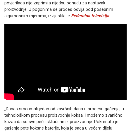
povjerilaca nije zaprimila nijednu ponudu za nastavak
proizvodnje. U pogonima se proces odvija pod posebnim
sigurnosnim mjerama, izvijestila je
Federalna televizija.
„Danas smo imali jedan od završnih dana u procesu gašenja, u
tehnološkom procesu proizvodnje koksa, i možemo zvanično
kazati da su sve peći isključene iz proizvodnje. Pokrenuto je
gašenje pete koksne baterije, koja je sada u većem dijelu