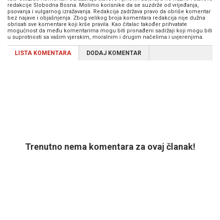
redakcije Slobodna Bosna. Molimo korisnike da se suzdrže od vrijeđanja,
psovanja i vulgarnog izražavanja. Redakcija zadržava pravo da obriše komentar
bez najave i objašnjenja. Zbog velikog broja komentara redakcija nije dužna
obrisati sve komentare koji krše pravila. Kao čitalac također prihvatate
mogućnost da među komentarima mogu biti pronađeni sadržaji koji mogu biti
u suprotnosti sa vašim vjerskim, moralnim i drugim načelima i uvjerenjima.
LISTA KOMENTARA
DODAJ KOMENTAR
Trenutno nema komentara za ovaj članak!