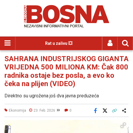
Rat u zalivu 💥
SAHRANA INDUSTRIJSKOG GIGANTA
VRIJEDNA 500 MILIONA KM: Čak 800
radnika ostaje bez posla, a evo ko
čeka na plijen (VIDEO)
Direktno su ugrožena još dva javna preduzeća
Ekonomija
23. Feb. 2026
0
Facebook
X
Kopiraj link
Više