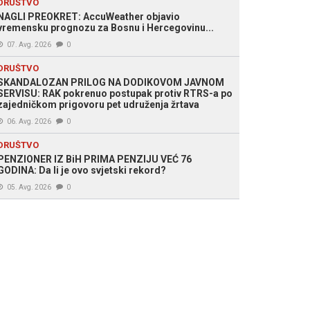
DRUŠTVO
NAGLI PREOKRET: AccuWeather objavio
vremensku prognozu za Bosnu i Hercegovinu...
07. Avg. 2026
0
DRUŠTVO
SKANDALOZAN PRILOG NA DODIKOVOM JAVNOM
SERVISU: RAK pokrenuo postupak protiv RTRS-a po
zajedničkom prigovoru pet udruženja žrtava
06. Avg. 2026
0
DRUŠTVO
PENZIONER IZ BiH PRIMA PENZIJU VEĆ 76
GODINA: Da li je ovo svjetski rekord?
05. Avg. 2026
0