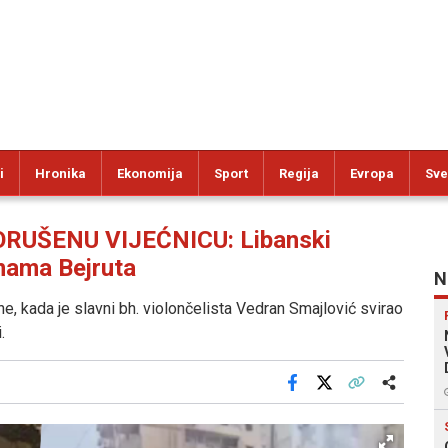
i
Hronika
Ekonomija
Sport
Regija
Evropa
Sve
RUŠENU VIJEĆNICU: Libanski
inama Bejruta
N
e, kada je slavni bh. violončelista Vedran Smajlović svirao
.
Facebook
X
Kopiraj link
Više