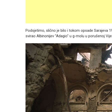
Podsjetimo, slično je bilo i tokom opsade Sarajeva 19
svirao Albinonijev "Adagio" u g-molu u porušenoj Vije