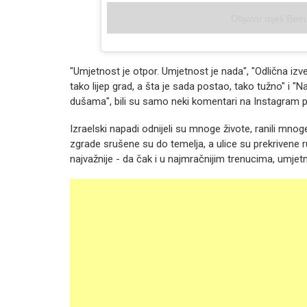
Objavu dijeli Bei
"Umjetnost je otpor. Umjetnost je nada", "Odlična izvedb
tako lijep grad, a šta je sada postao, tako tužno" i 
dušama", bili su samo neki komentari na Instagram pr
Izraelski napadi odnijeli su mnoge živote, ranili mno
zgrade srušene su do temelja, a ulice su prekrivene 
najvažnije - da čak i u najmračnijim trenucima, umjetno