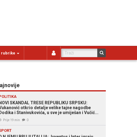
 rubrike
ajnovije
POLITIKA
NOVI SKANDAL TRESE REPUBLIKU SRPSKU:
Vukanović otkrio detalje velike tajne nagodbe
Dodika i Stanivukovića, u sve je umiješan i Vučić...
Prije 19 min
0
SPORT
O NJEMU BRUJI ITALIJA: Juventus i Inter igraju