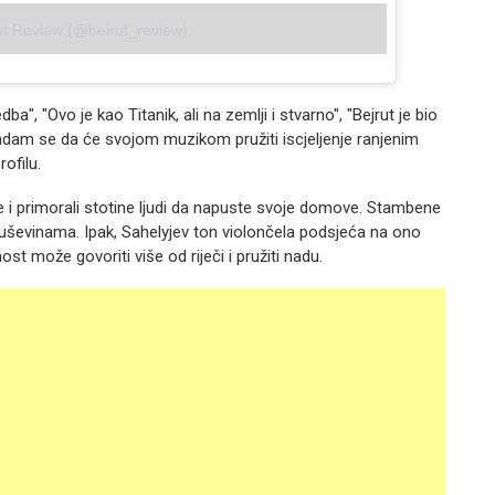
rut Review (@beirut_review)
a", "Ovo je kao Titanik, ali na zemlji i stvarno", "Bejrut je bio
"Nadam se da će svojom muzikom pružiti iscjeljenje ranjenim
ofilu.
ge i primorali stotine ljudi da napuste svoje domove. Stambene
ruševinama. Ipak, Sahelyjev ton violončela podsjeća na ono
st može govoriti više od riječi i pružiti nadu.