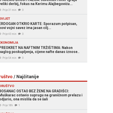
veliki derbij, fokus na Kerimu Alajbegoviću...
Prije 31 min
0
SVIJET
ERDOGAN OTKRIO KARTE: Sporazum potpisan,
novi vojni savez ima jasan cilj...
Prije 43 min
0
EKONOMIJA
PREOKRET NA NAFTNIM TRŽIŠTIMA: Nakon
naglog poskupljenja, cijene nafte danas iznose..
Prije 54 min
0
ruštvo
/ Najčitanije
DRUŠTVO
BOSANAC OSTAO BEZ ŽENE NA GRADIŠCI:
Muškarac ostavio suprugu na graničnom prelazu i
odjurio, ona mislila da se šali
Prije 18h
1