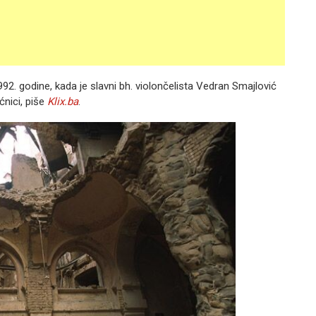
92. godine, kada je slavni bh. violončelista Vedran Smajlović
ćnici, piše
Klix.ba
.