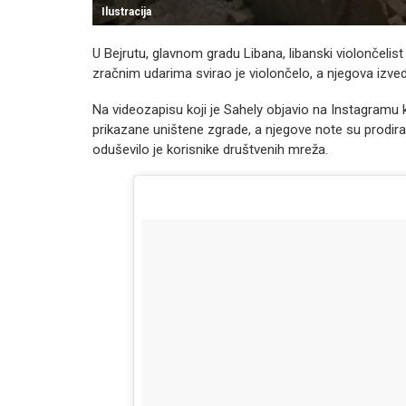
Ilustracija
U Bejrutu, glavnom gradu Libana, libanski violončelis
zračnim udarima svirao je violončelo, a njegova izve
Na videozapisu koji je Sahely objavio na Instagramu
prikazane uništene zgrade, a njegove note su prodira
oduševilo je korisnike društvenih mreža.