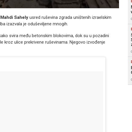
t
Mahdi Sahely
usred ruševina zgrada uništenih izraelskim
dba izazvala je oduševiljene mnogih.
 kako svira među betonskim blokovima, dok su u pozadini
le kroz ulice prekrivene ruševinama. Njegovo izvođenje