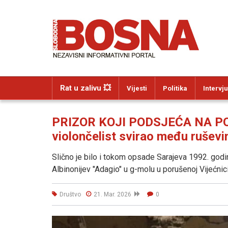
Rat u zalivu 💥
Vijesti
Politika
Intervju
PRIZOR KOJI PODSJEĆA NA PO
violončelist svirao među rušev
Slično je bilo i tokom opsade Sarajeva 1992. godin
Albinonijev "Adagio" u g-molu u porušenoj Vijećnici
Društvo
21. Mar. 2026
0