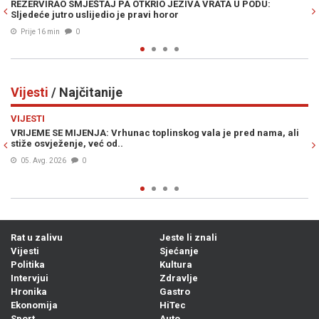
PODU:
IZRAELSKI AKTIVISTI OPKOLILI SMOTRICHEVU STRANKU: O
u crveno i optužili ga za nasilje nad Palestincima
Prije 26 min
0
Vijesti
/ Najčitanije
Previous
N
VIJESTI
ed nama, ali
ŠOKANTNE INFORMACIJE OSA-e: U BiH se nalaze dvije g
plaćenih UBICA, čekaju naredbe od...
05. Avg. 2026
0
Rat u zalivu
Jeste li znali
Vijesti
Sjećanje
Politika
Kultura
Intervjui
Zdravlje
Hronika
Gastro
Ekonomija
HiTec
Sport
Auto