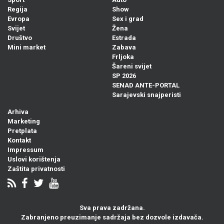
Regija
Show
Evropa
Sex i grad
Svijet
Žena
Društvo
Estrada
Mini market
Zabava
Frljoka
Šareni svijet
SP 2026
SENAD ANTE-PORTAL
Sarajevski snajperisti
Arhiva
Marketing
Pretplata
Kontakt
Impressum
Uslovi korištenja
Zaštita privatnosti
Sva prava zadržana.
Zabranjeno preuzimanje sadržaja bez dozvole izdavača.