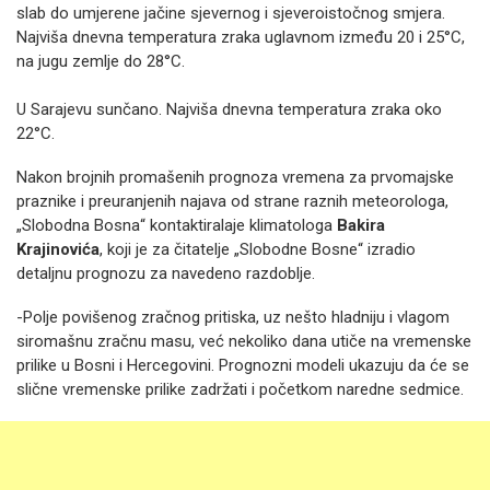
slab do umjerene jačine sjevernog i sjeveroistočnog smjera.
Najviša dnevna temperatura zraka uglavnom između 20 i 25°C,
na jugu zemlje do 28°C.
U Sarajevu sunčano. Najviša dnevna temperatura zraka oko
22°C.
Nakon brojnih promašenih prognoza vremena za prvomajske
praznike i preuranjenih najava od strane raznih meteorologa,
„Slobodna Bosna“ kontaktiralaje klimatologa
Bakira
Krajinovića
, koji je za čitatelje „Slobodne Bosne“ izradio
detaljnu prognozu za navedeno razdoblje.
-Polje povišenog zračnog pritiska, uz nešto hladniju i vlagom
siromašnu zračnu masu, već nekoliko dana utiče na vremenske
prilike u Bosni i Hercegovini. Prognozni modeli ukazuju da će se
slične vremenske prilike zadržati i početkom naredne sedmice.