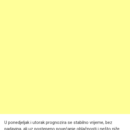
U ponedjeljak i utorak prognozira se stabilno vrijeme, bez
padavina, ali uz postepeno povećanje oblačnosti i nešto niže