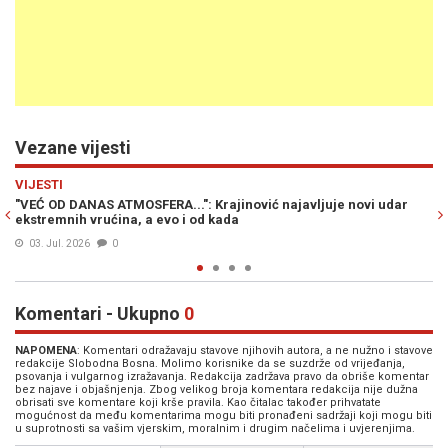
Vezane vijesti
Previous
N
VIJESTI
 udar
NAKON TOPLOTNOG VALA STIGLO OSJETNO OSVJEŽENJE:
Meteorolog Bakir Krajinović otkriva kakvo nas vrijeme očekuj
02. Jul. 2026
0
Komentari - Ukupno
0
NAPOMENA
: Komentari odražavaju stavove njihovih autora, a ne nužno i stavove
redakcije Slobodna Bosna. Molimo korisnike da se suzdrže od vrijeđanja,
psovanja i vulgarnog izražavanja. Redakcija zadržava pravo da obriše komentar
bez najave i objašnjenja. Zbog velikog broja komentara redakcija nije dužna
obrisati sve komentare koji krše pravila. Kao čitalac također prihvatate
mogućnost da među komentarima mogu biti pronađeni sadržaji koji mogu biti
u suprotnosti sa vašim vjerskim, moralnim i drugim načelima i uvjerenjima.