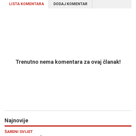
LISTA KOMENTARA
DODAJ KOMENTAR
Trenutno nema komentara za ovaj članak!
Najnovije
Previous
N
SVIJET