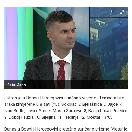
Facebook
X
Kopiraj link
Više
Foto: Arhiv
Jutros je u Bosni i Hercegovini sunčano vrijeme. Temperature
zraka izmjerene u 8 sati (°C): Sokolac 3; Bjelašnica 5; Jajce 7;
Ivan Sedlo, Livno, Sanski Most i Sarajevo 8; Banja Luka i Prijedor
9; Doboj i Tuzla 10; Bijeljina 11; Trebinje 12; Mostar 13°C.
Danas u Bosni i Hercegovini pretežno sunčano vrijeme. Vjetar je