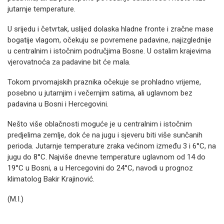
jutarnje temperature.
U srijedu i četvrtak, uslijed dolaska hladne fronte i zračne mase
bogatije vlagom, očekuju se povremene padavine, najizglednije
u centralnim i istočnim područjima Bosne. U ostalim krajevima
vjerovatnoća za padavine bit će mala.
Tokom prvomajskih praznika očekuje se prohladno vrijeme,
posebno u jutarnjim i večernjim satima, ali uglavnom bez
padavina u Bosni i Hercegovini.
Nešto više oblačnosti moguće je u centralnim i istočnim
predjelima zemlje, dok će na jugu i sjeveru biti više sunčanih
perioda. Jutarnje temperature zraka većinom između 3 i 6°C, na
jugu do 8°C. Najviše dnevne temperature uglavnom od 14 do
19°C u Bosni, a u Hercegovini do 24°C, navodi u prognoz
klimatolog Bakir Krajinović.
(M.I.)