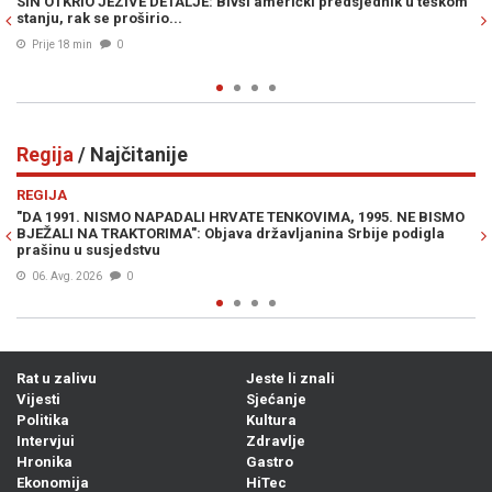
ednik u teškom
SIJAO JE SMRT PO SARAJEVU: Ratnog zločinca po zlu s
zapamtile Sarajlije, nakon hapšenja i suđenja, danas ži
Njemačkoj…
Prije 26 min
0
Regija
/ Najčitanije
Previous
N
REGIJA
995. NE BISMO
SRBI DIVLJAJU NA LJETOVANJU: "Ne moramo slušati v
ije podigla
seljačenje! Dno, dna"
07. Avg. 2026
0
Rat u zalivu
Jeste li znali
Vijesti
Sjećanje
Politika
Kultura
Intervjui
Zdravlje
Hronika
Gastro
Ekonomija
HiTec