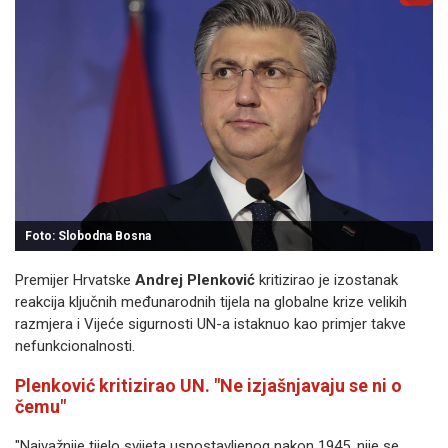
Foto: Slobodna Bosna
Premijer Hrvatske
Andrej Plenković
kritizirao je izostanak
reakcija ključnih međunarodnih tijela na globalne krize velikih
razmjera i Vijeće sigurnosti UN-a istaknuo kao primjer takve
nefunkcionalnosti.
Plenković kritizirao UN. "Ne izjašnjavaju se ni o
čemu"
"Najvažnije tijelo svijeta uspostavljenog nakon 1945. nije se