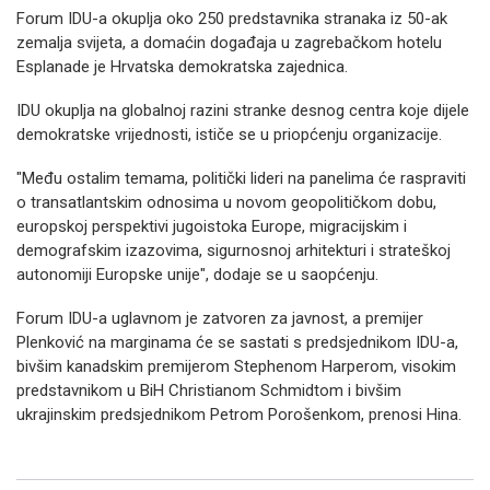
Forum IDU-a okuplja oko 250 predstavnika stranaka iz 50-ak
zemalja svijeta, a domaćin događaja u zagrebačkom hotelu
Esplanade je Hrvatska demokratska zajednica.
IDU okuplja na globalnoj razini stranke desnog centra koje dijele
demokratske vrijednosti, ističe se u priopćenju organizacije.
"Među ostalim temama, politički lideri na panelima će raspraviti
o transatlantskim odnosima u novom geopolitičkom dobu,
europskoj perspektivi jugoistoka Europe, migracijskim i
demografskim izazovima, sigurnosnoj arhitekturi i strateškoj
autonomiji Europske unije", dodaje se u saopćenju.
Forum IDU-a uglavnom je zatvoren za javnost, a premijer
Plenković na marginama će se sastati s predsjednikom IDU-a,
bivšim kanadskim premijerom Stephenom Harperom, visokim
predstavnikom u BiH Christianom Schmidtom i bivšim
ukrajinskim predsjednikom Petrom Porošenkom, prenosi Hina.