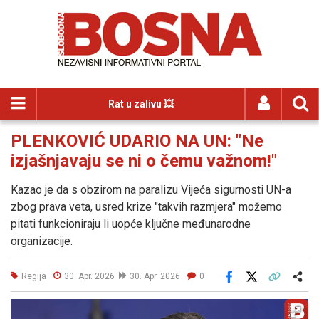
Rat u zalivu 💥
PLENKOVIĆ UDARIO NA UN: "Ne
izjašnjavaju se ni o čemu važnom!"
Kazao je da s obzirom na paralizu Vijeća sigurnosti UN-a
zbog prava veta, usred krize "takvih razmjera" možemo
pitati funkcioniraju li uopće ključne međunarodne
organizacije.
Regija
30. Apr. 2026
30. Apr. 2026
0
Facebook
X
Kopiraj link
Više