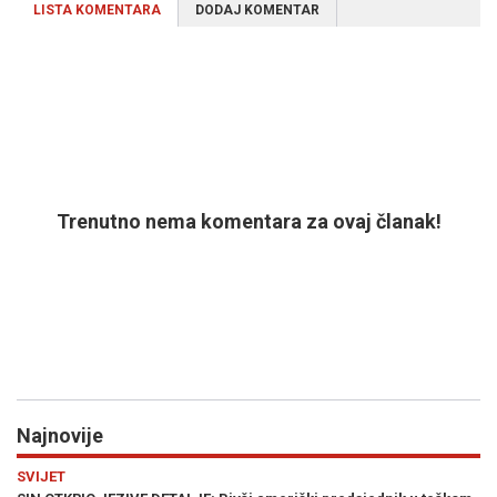
LISTA KOMENTARA
DODAJ KOMENTAR
Trenutno nema komentara za ovaj članak!
Najnovije
Previous
N
JESTE LI ZNALI