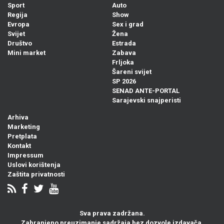
Sport
Auto
Regija
Show
Evropa
Sex i grad
Svijet
Žena
Društvo
Estrada
Mini market
Zabava
Frljoka
Šareni svijet
SP 2026
SENAD ANTE-PORTAL
Sarajevski snajperisti
Arhiva
Marketing
Pretplata
Kontakt
Impressum
Uslovi korištenja
Zaštita privatnosti
Sva prava zadržana.
Zabranjeno preuzimanje sadržaja bez dozvole izdavača.