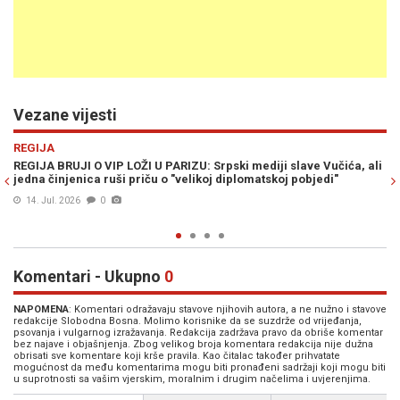
Vezane vijesti
Previous
N
REGIJA
učića, ali
POLITIČKI ZEMLJOTRES U KOMŠILUKU: Da li Zoran Milanović
di"
zaista sprema rušenje Plenkovića i HDZ-a?
08. Jul. 2026
0
Komentari - Ukupno
0
NAPOMENA
: Komentari odražavaju stavove njihovih autora, a ne nužno i stavove
redakcije Slobodna Bosna. Molimo korisnike da se suzdrže od vrijeđanja,
psovanja i vulgarnog izražavanja. Redakcija zadržava pravo da obriše komentar
bez najave i objašnjenja. Zbog velikog broja komentara redakcija nije dužna
obrisati sve komentare koji krše pravila. Kao čitalac također prihvatate
mogućnost da među komentarima mogu biti pronađeni sadržaji koji mogu biti
u suprotnosti sa vašim vjerskim, moralnim i drugim načelima i uvjerenjima.