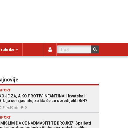
 rubrike
ajnovije
SPORT
KO JE ZA, A KO PROTIV INFANTINA: Hrvatska i
Srbija se izjasnile, za šta će se opredijeliti BiH?
Prije 20 min
0
SPORT
"MISLIM DA ĆE NADMAŠITI TE BROJKE": Spalletti
ne brine zbog odlaska Vlahovića, polaže velike