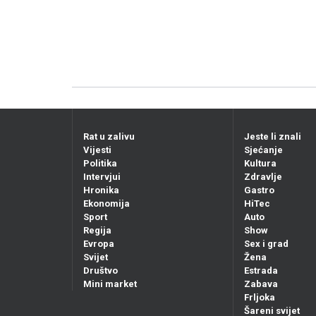
Rat u zalivu
Jeste li znali
Vijesti
Sjećanje
Politika
Kultura
Intervjui
Zdravlje
Hronika
Gastro
Ekonomija
HiTec
Sport
Auto
Regija
Show
Evropa
Sex i grad
Svijet
Žena
Društvo
Estrada
Mini market
Zabava
Frljoka
Šareni svijet