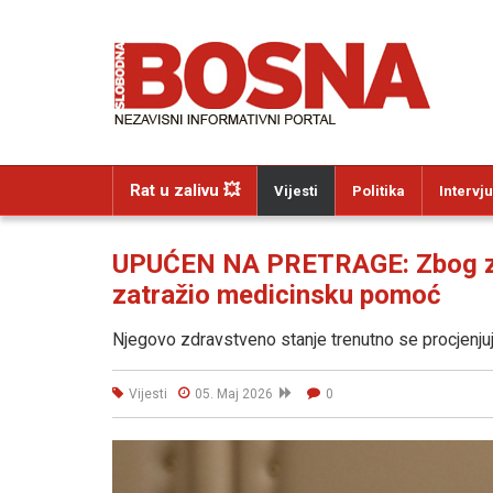
Rat u zalivu 💥
Vijesti
Politika
Intervju
UPUĆEN NA PRETRAGE: Zbog zd
zatražio medicinsku pomoć
Njegovo zdravstveno stanje trenutno se procjenjuj
Vijesti
05. Maj 2026
0