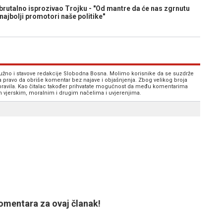
utalno isprozivao Trojku - "Od mantre da će nas zgrnutu
najbolji promotori naše politike"
 nužno i stavove redakcije Slobodna Bosna. Molimo korisnike da se suzdrže
va pravo da obriše komentar bez najave i objašnjenja. Zbog velikog broja
 pravila. Kao čitalac također prihvatate mogućnost da među komentarima
im vjerskim, moralnim i drugim načelima i uvjerenjima.
mentara za ovaj članak!