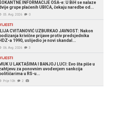
ŠOKANTNE INFORMACIJE OSA-e: U BiH se nalaze
dvije grupe plaćenih UBICA, čekaju naredbe od...
05. Avg. 2026
0
VIJESTI
ILIJA CVITANOVIĆ UZBURKAO JAVNOST: Nakon
podizanja krivične prijave protiv predsjednika
HDZ-a 1990, uslijedio je novi skandal...
06. Avg. 2026
3
VIJESTI
MUK U LAKTAŠIMA I BANJOJ LUCI: Evo šta piše u
zahtjevu za ponovnim uvođenjem sankcija
političarima u RS-u...
Prije 10h
2