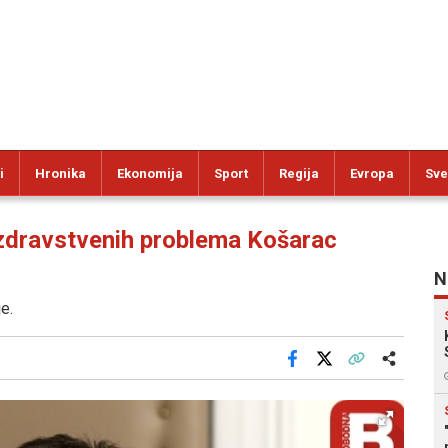
i
Hronika
Ekonomija
Sport
Regija
Evropa
Sve
ravstvenih problema Košarac
N
e.
Facebook
X
Kopiraj link
Više