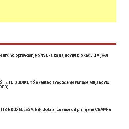
urdno opravdanje SNSD-a za najnoviju blokadu u Vijeću
ŠTETU DODIKU": Šokantno svedočenje Nataše Miljanović
IDEO)
IZ BRUXELLESA: BiH dobila izuzeće od primjene CBAM-a