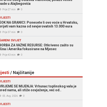
nade u Alajbegovića
Prije 27 min
0
VIJESTI
ŠOK NA GRANICI: Ponesete li ovo voće u Hrvatsku,
prijeti vam kazna od nevjerovatnih 13.000 eura
Prije 37 min
0
ŠARENI SVIJET
BORBA ZA VAŽNE RESURSE: Otkriveno zašto su
Kina i Amerika fokusirane na Mjesec
Prije 43 min
0
ijesti
/ Najčitanije
VIJESTI
VRIJEME SE MIJENJA: Vrhunac toplinskog vala je
pred nama, ali stiže osvježenje, već od..
05. Avg. 2026
0
VIJESTI