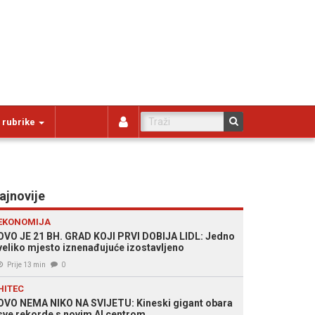
 rubrike
ajnovije
EKONOMIJA
OVO JE 21 BH. GRAD KOJI PRVI DOBIJA LIDL: Jedno
veliko mjesto iznenađujuće izostavljeno
Prije 13 min
0
HITEC
OVO NEMA NIKO NA SVIJETU: Kineski gigant obara
sve rekorde s novim AI centrom