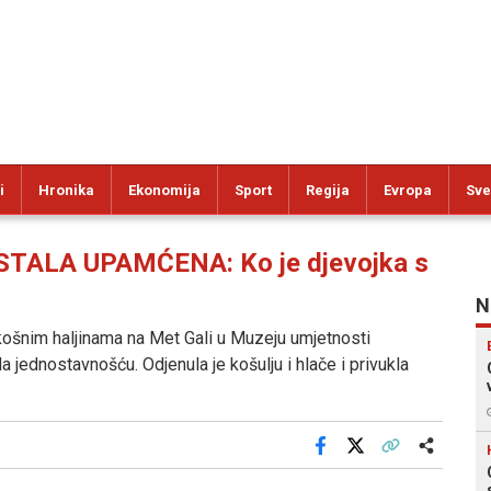
i
Hronika
Ekonomija
Sport
Regija
Evropa
Sve
ALA UPAMĆENA: Ko je djevojka s
N
skošnim haljinama na Met Gali u Muzeju umjetnosti
 jednostavnošću. Odjenula je košulju i hlače i privukla
Facebook
X
Kopiraj link
Više