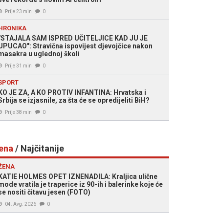
Prije 23 min
0
HRONIKA
"STAJALA SAM ISPRED UČITELJICE KAD JU JE
UPUCAO": Stravična ispovijest djevojčice nakon
masakra u uglednoj školi
Prije 31 min
0
SPORT
KO JE ZA, A KO PROTIV INFANTINA: Hrvatska i
Srbija se izjasnile, za šta će se opredijeliti BiH?
Prije 38 min
0
ena
/ Najčitanije
ŽENA
KATIE HOLMES OPET IZNENADILA: Kraljica ulične
mode vratila je traperice iz 90-ih i balerinke koje će
se nositi čitavu jesen (FOTO)
04. Avg. 2026
0