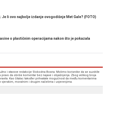
 li ovo najbolje izdanje ovogodišnje Met Gale? (FOTO)
sine o plastičnim operacijama nakon što je pokazala
 nužno i stavove redakcije Slobodna Bosna. Molimo korisnike da se suzdrže
va pravo da obriše komentar bez najave i objašnjenja. Zbog velikog broja
 pravila. Kao čitalac također prihvatate mogućnost da među komentarima
im vjerskim, moralnim i drugim načelima i uvjerenjima.