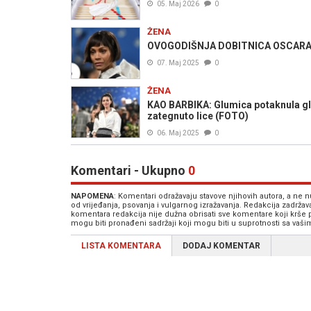
05. Maj 2026
0
ŽENA
OVOGODIŠNJA DOBITNICA OSCARA: Je
07. Maj 2025
0
ŽENA
KAO BARBIKA: Glumica potaknula gla
zategnuto lice (FOTO)
06. Maj 2025
0
Komentari - Ukupno
0
NAPOMENA
: Komentari odražavaju stavove njihovih autora, a ne
od vrijeđanja, psovanja i vulgarnog izražavanja. Redakcija zadrža
komentara redakcija nije dužna obrisati sve komentare koji krše
mogu biti pronađeni sadržaji koji mogu biti u suprotnosti sa vaš
LISTA KOMENTARA
DODAJ KOMENTAR