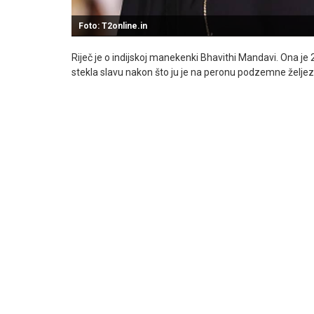
Foto: T2online.in
Riječ je o indijskoj manekenki Bhavithi Mandavi. Ona je
stekla slavu nakon što ju je na peronu podzemne željez