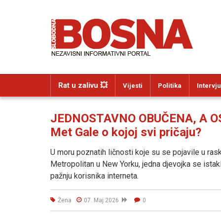
Rat u zalivu 💥
Vijesti
Politika
Intervju
JEDNOSTAVNO OBUČENA, A OST
Met Gale o kojoj svi pričaju?
U moru poznatih ličnosti koje su se pojavile u ra
Metropolitan u New Yorku, jedna djevojka se istakla
pažnju korisnika interneta.
Žena
07. Maj 2026
0