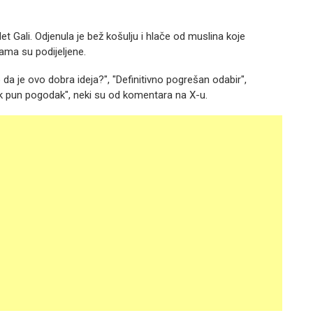
 Gali. Odjenula je bež košulju i hlače od muslina koje
ama su podijeljene.
o da je ovo dobra ideja?", "Definitivno pogrešan odabir",
jek pun pogodak", neki su od komentara na X-u.