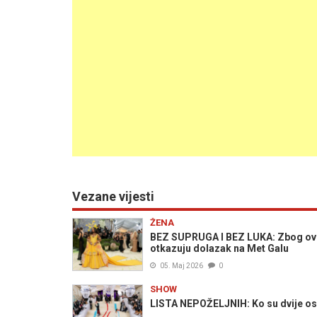
Vezane vijesti
ŽENA
BEZ SUPRUGA I BEZ LUKA: Zbog ovih
otkazuju dolazak na Met Galu
05. Maj 2026
0
SHOW
LISTA NEPOŽELJNIH: Ko su dvije oso