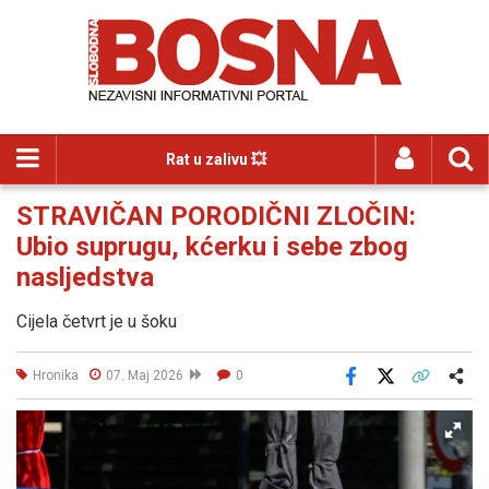
Rat u zalivu 💥
STRAVIČAN PORODIČNI ZLOČIN:
Ubio suprugu, kćerku i sebe zbog
nasljedstva
Cijela četvrt je u šoku
Hronika
07. Maj 2026
0
Facebook
X
Kopiraj link
Više