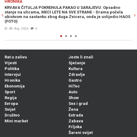
HRONIKA
adno
POTVRĐENA OPTUŽNICA PROTIV SLUŽBENICE UIO BiH: Fiktiv
počela
knjižila uplate i oštetila državu za 186.415 KM
jedio HAOS
07. Avg. 2026
0
Rat u zalivu
Jeste li znali
Vijesti
Sjećanje
Politika
Kultura
Intervjui
Zdravlje
Hronika
Gastro
Ekonomija
HiTec
Sport
Auto
Regija
Show
Evropa
Sex i grad
Svijet
Žena
Društvo
Estrada
Mini market
Zabava
Frljoka
Šareni svijet