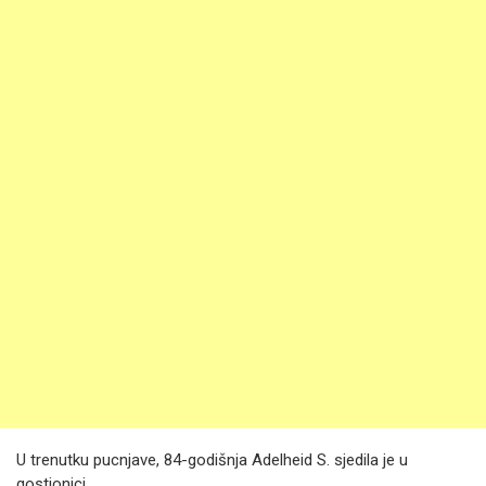
U trenutku pucnjave, 84-godišnja Adelheid S. sjedila je u
gostionici.