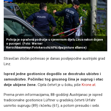
Policija je ograđena područje u sjevernom dijelu Linza nakon dojave
o pucnjavi. (Foto: Werner
Kerschbaummayr/Fotokerschi/APA/dpa/picture alliance)
Stravičan zločin potresao je danas poslijepodne austrijski grad
Linz.
Ispred jedne gostionice dogodilo se dvostruko ubistvo i
samoubistvo. Počinilac tog gnusnog čina je suprug i otac
dvije ubijene žene.
Cijela četvrt je u šoku, piše
Krone.at
.
Prema prvim informacijama, 88-godišnji Austrijanac je ispred
tradicionalne gostionice Lüftner u gradskoj četvrti Urfahr
usmrtio suprugu (89) i kćerku (61), a potom presudio i sebi.