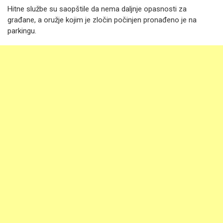
Hitne službe su saopštile da nema daljnje opasnosti za
građane, a oružje kojim je zločin počinjen pronađeno je na
parkingu.