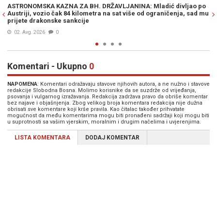
vljao po
ŠTA JE POKAZAO OBDUKCIJSKI NALAZ: Ubio suprugu, kćerku,
ja, sad mu
sebe. Prvo zajednički ručak, a onda pet hitaca i troje mrtvih 
restoranom
10. Maj 2026
0
Komentari - Ukupno
0
NAPOMENA
: Komentari odražavaju stavove njihovih autora, a ne nužno i stavove
redakcije Slobodna Bosna. Molimo korisnike da se suzdrže od vrijeđanja,
psovanja i vulgarnog izražavanja. Redakcija zadržava pravo da obriše komentar
bez najave i objašnjenja. Zbog velikog broja komentara redakcija nije dužna
obrisati sve komentare koji krše pravila. Kao čitalac također prihvatate
mogućnost da među komentarima mogu biti pronađeni sadržaji koji mogu biti
u suprotnosti sa vašim vjerskim, moralnim i drugim načelima i uvjerenjima.
LISTA KOMENTARA
DODAJ KOMENTAR