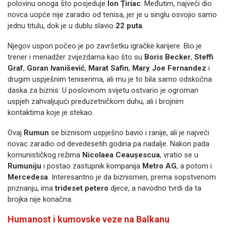
polovinu onoga što posjeduje
Ion Țiriac
. Međutim, najveći dio
novca uopće nije zaradio od tenisa, jer je u singlu osvojio samo
jednu titulu, dok je u dublu slavio
22 puta
.
Njegov uspon počeo je po završetku igračke karijere. Bio je
trener i menadžer zvijezdama kao što su
Boris Becker
,
Steffi
Graf
,
Goran Ivanišević
,
Marat Safin
,
Mary Joe Fernandez
i
drugim uspješnim teniserima, ali mu je to bila samo odskočna
daska za biznis. U poslovnom svijetu ostvario je ogroman
uspjeh zahvaljujući preduzetničkom duhu, ali i brojnim
kontaktima koje je stekao.
Ovaj
Rumun
se biznisom uspješno bavio i ranije, ali je najveći
novac zaradio od devedesetih godina pa nadalje. Nakon pada
komunističkog režima
Nicolaea Ceaușescua
, vratio se u
Rumuniju
i postao zastupnik kompanija
Metro AG
, a potom i
Mercedesa
. Interesantno je da biznismen, prema sopstvenom
priznanju, ima
trideset petero
djece, a navodno tvrdi da ta
brojka nije konačna.
Humanost i kumovske veze na Balkanu