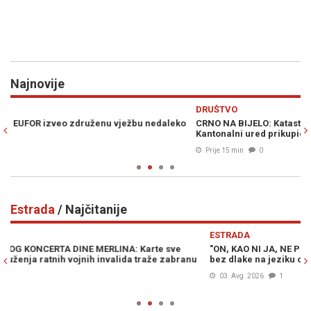
Najnovije
Previous
N
DRUŠTVO
E
o
CRNO NA BIJELO: Katastrofalni rezultati u HNK, samo jedan
ŠT
Kantonalni ured prikupio više poreza nego lani...
mi
Prije 15 min
0
Estrada
/ Najčitanije
Previous
N
ESTRADA
E
"ON, KAO NI JA, NE PLAĆA KAFE NEKIM LJUDIMA": Šerif Konjević
"
bez dlake na jeziku o Dini Merlinu i estradnim dušebrižnicima
k
03. Avg. 2026
1