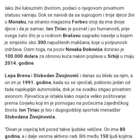
Iako živi luksuznim životom, podaci o njegovom privatnom
statusu variraju. Dok se navodi da sa suprugom i troje djece živi
u
Monaku
, na stranici magazina
Forbes
stoji da ima dvoje
djece i da je samac.
Ion Țiriac
je poznat i po humanosti, prije
svega zato što je u rodnom
Brašovu
sagradio naselje u kojem
je smjestio oko
300
napuštenih mališana, koje u potpunosti
izdržava. Osim toga, na poziv
Novaka Đokovića
donirao je
100.000 dolara
za obnovu kuća nakon poplava u
Srbiji
u maju
2014. godine
.
Lepa Brena
i
Slobodan Živojinović
i danas su bliski sa njim, a
on im je
1991. godine
, kada su se vjenčali, poklonio jedan od
tada najskupljih automobila, dok je na svadbu stigao privatnim
avionom. Pjevačica je istakla kako osjeća veliko poštovanje
prema čovjeku koji im je pomogao na počecima zajedničkog
života.
Ion Țiriac
je bio i dugogodišnji sportski menadžer
Slobodana Živojinovića
.
"Divan je osjećaj biti pored takve ljudske veličine. On ima
80
godina
, a i dalje veoma aktivno radi. Biti među
150
ljudi kojima