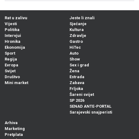
Rat u zalivu
Jeste li znali
Vijesti
Sjećanje
Politika
Kultura
Intervjui
Zdravlje
Hronika
Gastro
Ekonomija
HiTec
Sport
Auto
Regija
Show
Evropa
Sex i grad
Svijet
Žena
Društvo
Estrada
Mini market
Zabava
Frljoka
Šareni svijet
SP 2026
SENAD ANTE-PORTAL
Sarajevski snajperisti
Arhiva
Marketing
Pretplata