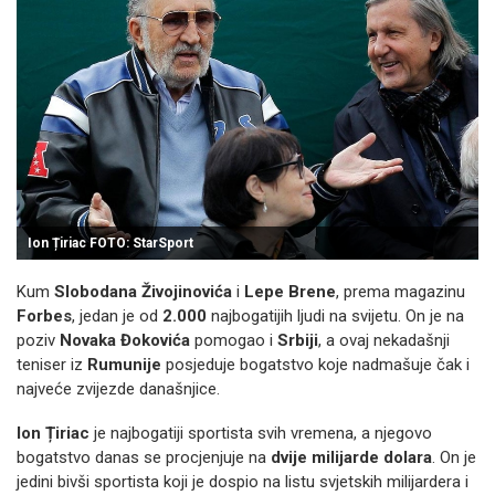
Ion Țiriac FOTO: StarSport
Kum
Slobodana Živojinovića
i
Lepe Brene
, prema magazinu
Forbes
, jedan je od
2.000
najbogatijih ljudi na svijetu. On je na
poziv
Novaka Đokovića
pomogao i
Srbiji
, a ovaj nekadašnji
teniser iz
Rumunije
posjeduje bogatstvo koje nadmašuje čak i
najveće zvijezde današnjice.
Ion Țiriac
je najbogatiji sportista svih vremena, a njegovo
bogatstvo danas se procjenjuje na
dvije milijarde dolara
. On je
jedini bivši sportista koji je dospio na listu svjetskih milijardera i