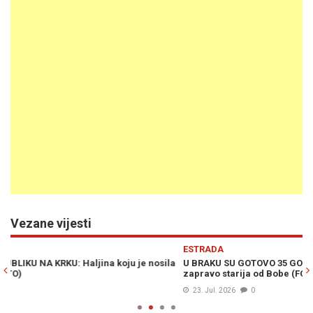
Vezane vijesti
Previous
N
ESTRADA
E
a
U BRAKU SU GOTOVO 35 GODINA: Mnogi ne znaju koliko je Brena
"
zapravo starija od Bobe (FOTO)
st
23. Jul. 2026
0