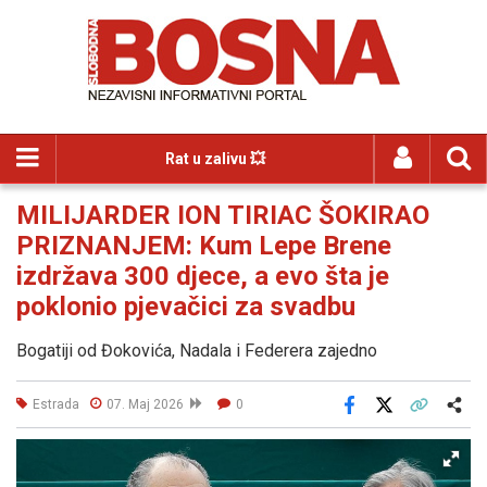
Rat u zalivu 💥
MILIJARDER ION TIRIAC ŠOKIRAO
PRIZNANJEM: Kum Lepe Brene
izdržava 300 djece, a evo šta je
poklonio pjevačici za svadbu
Bogatiji od Đokovića, Nadala i Federera zajedno
Estrada
07. Maj 2026
0
Facebook
X
Kopiraj link
Više