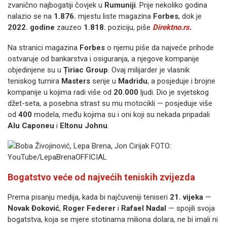
zvanično najbogatiji čovjek u
Rumuniji
. Prije nekoliko godina
nalazio se na
1.876.
mjestu liste magazina
Forbes
, dok je
2022. godine
zauzeo
1.818.
poziciju, piše
Direktno.rs.
Na stranici magazina
Forbes
o njemu piše da najveće prihode
ostvaruje od bankarstva i osiguranja, a njegove kompanije
objedinjene su u
Țiriac Group
. Ovaj milijarder je vlasnik
teniskog turnira
Masters
serije u
Madridu
, a posjeduje i brojne
kompanije u kojima radi više od
20.000
ljudi. Dio je svjetskog
džet-seta, a posebna strast su mu motocikli — posjeduje više
od
400
modela, među kojima su i oni koji su nekada pripadali
Alu Caponeu
i
Eltonu Johnu
.
Bogatstvo veće od najvećih teniskih zvijezda
Prema pisanju medija, kada bi najčuveniji teniseri
21. vijeka
—
Novak Đoković
,
Roger Federer
i
Rafael Nadal
— spojili svoja
bogatstva, koja se mjere stotinama miliona dolara, ne bi imali ni