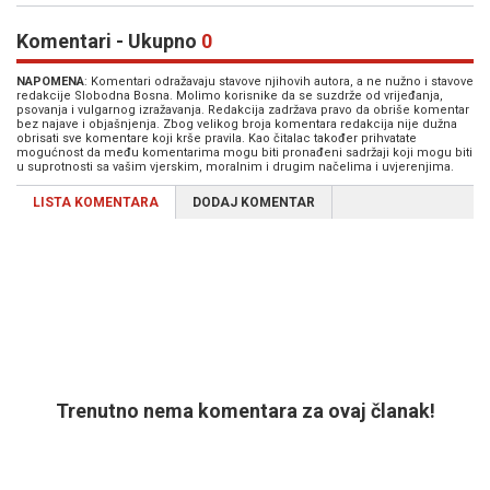
Komentari - Ukupno
0
NAPOMENA
: Komentari odražavaju stavove njihovih autora, a ne nužno i stavove
redakcije Slobodna Bosna. Molimo korisnike da se suzdrže od vrijeđanja,
psovanja i vulgarnog izražavanja. Redakcija zadržava pravo da obriše komentar
bez najave i objašnjenja. Zbog velikog broja komentara redakcija nije dužna
obrisati sve komentare koji krše pravila. Kao čitalac također prihvatate
mogućnost da među komentarima mogu biti pronađeni sadržaji koji mogu biti
u suprotnosti sa vašim vjerskim, moralnim i drugim načelima i uvjerenjima.
LISTA KOMENTARA
DODAJ KOMENTAR
Trenutno nema komentara za ovaj članak!