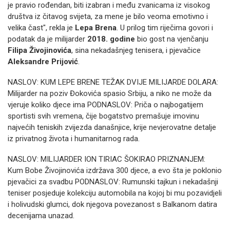
je pravio rođendan, biti izabran i među zvanicama iz visokog
društva iz čitavog svijeta, za mene je bilo veoma emotivno i
velika čast", rekla je
Lepa Brena
. U prilog tim riječima govori i
podatak da je milijarder
2018. godine
bio gost na vjenčanju
Filipa Živojinovića
, sina nekadašnjeg tenisera, i pjevačice
Aleksandre Prijović
.
NASLOV: KUM LEPE BRENE TEŽAK DVIJE MILIJARDE DOLARA:
Milijarder na poziv Đokovića spasio Srbiju, a niko ne može da
vjeruje koliko djece ima PODNASLOV: Priča o najbogatijem
sportisti svih vremena, čije bogatstvo premašuje imovinu
najvećih teniskih zvijezda današnjice, krije nevjerovatne detalje
iz privatnog života i humanitarnog rada.
NASLOV: MILIJARDER ION TIRIAC ŠOKIRAO PRIZNANJEM:
Kum Bobe Živojinovića izdržava 300 djece, a evo šta je poklonio
pjevačici za svadbu PODNASLOV: Rumunski tajkun i nekadašnji
teniser posjeduje kolekciju automobila na kojoj bi mu pozavidjeli
i holivudski glumci, dok njegova povezanost s Balkanom datira
decenijama unazad.