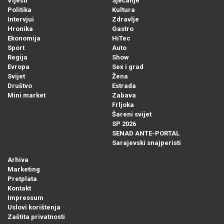
Vijesti
Sjećanje
Politika
Kultura
Intervjui
Zdravlje
Hronika
Gastro
Ekonomija
HiTec
Sport
Auto
Regija
Show
Evropa
Sex i grad
Svijet
Žena
Društvo
Estrada
Mini market
Zabava
Frljoka
Šareni svijet
SP 2026
SENAD ANTE-PORTAL
Sarajevski snajperisti
Arhiva
Marketing
Pretplata
Kontakt
Impressum
Uslovi korištenja
Zaštita privatnosti