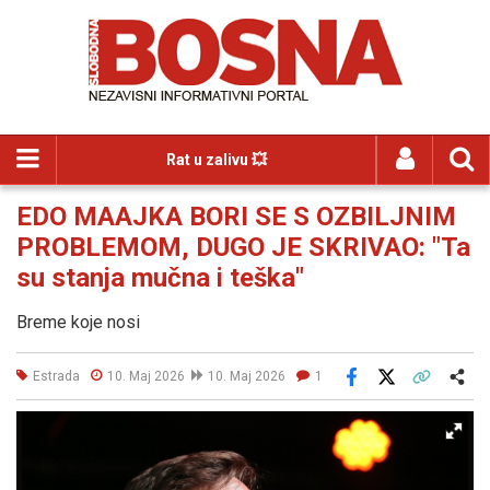
Rat u zalivu 💥
EDO MAAJKA BORI SE S OZBILJNIM
PROBLEMOM, DUGO JE SKRIVAO: "Ta
su stanja mučna i teška"
Breme koje nosi
Estrada
10. Maj 2026
10. Maj 2026
1
Facebook
X
Kopiraj link
Više