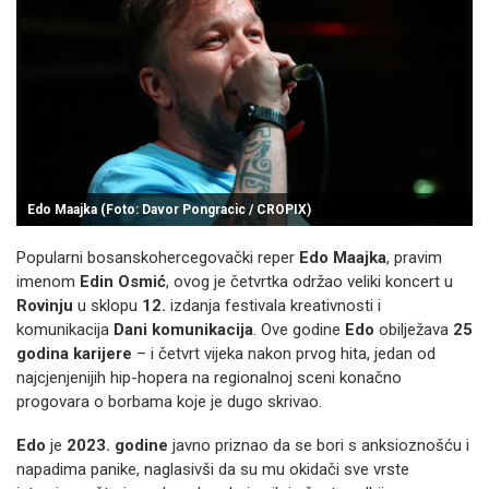
Edo Maajka (Foto: Davor Pongracic / CROPIX)
Popularni bosanskohercegovački reper
Edo Maajka
, pravim
imenom
Edin Osmić
, ovog je četvrtka održao veliki koncert u
Rovinju
u sklopu
12.
izdanja festivala kreativnosti i
komunikacija
Dani komunikacija
. Ove godine
Edo
obilježava
25
godina karijere
– i četvrt vijeka nakon prvog hita, jedan od
najcjenjenijih hip-hopera na regionalnoj sceni konačno
progovara o borbama koje je dugo skrivao.
Edo
je
2023. godine
javno priznao da se bori s anksioznošću i
napadima panike, naglasivši da su mu okidači sve vrste