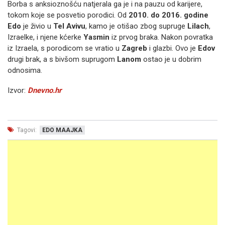
Borba s anksioznošću natjerala ga je i na pauzu od karijere,
tokom koje se posvetio porodici. Od
2010. do 2016. godine
Edo
je živio u
Tel Avivu
, kamo je otišao zbog supruge
Lilach
,
Izraelke, i njene kćerke
Yasmin
iz prvog braka. Nakon povratka
iz Izraela, s porodicom se vratio u
Zagreb
i glazbi. Ovo je
Edov
drugi brak, a s bivšom suprugom
Lanom
ostao je u dobrim
odnosima.
Izvor:
Dnevno.hr
Tagovi:
EDO MAAJKA