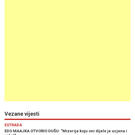
Vezane vijesti
Previous
N
KULTURA
erija koju oni dijele je ucjena i
DOBRA PREPORUKA: Edo Maajka na 