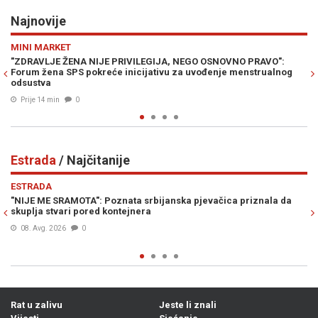
Najnovije
Previous
N
POLITIKA
VILEGIJA, NEGO OSNOVNO PRAVO":
STIGLA SUROVA ANALIZA IZ ZAG
icijativu za uvođenje menstrualnog
konfederacija" je čisti promašaj
bezopasna iluzija za Zapadni B
Prije 25 min
0
Estrada
/ Najčitanije
Previous
N
ESTRADA
ata srbijanska pjevačica priznala da
"IZVLAČIĆE TE IZ DRINE I MO
tejnera
Procurile stravične glasovne 
supruzi Slobe Radanovića
07. Avg. 2026
0
Rat u zalivu
Jeste li znali