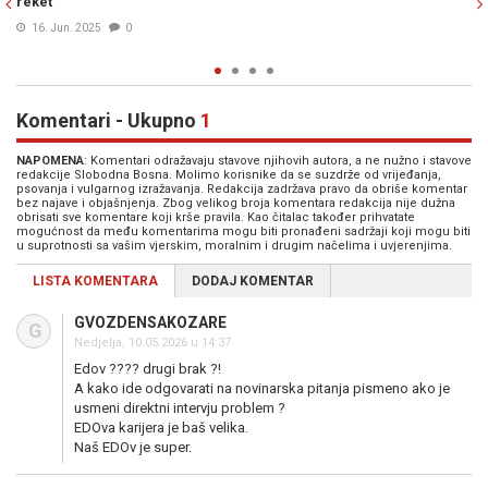
izabrao djela bh. pisaca - Damira
Amile Kahrović - Posavljak, ali i…(
15. Nov. 2024
0
Komentari - Ukupno
1
NAPOMENA
: Komentari odražavaju stavove njihovih autora, a ne nužno i stavove
redakcije Slobodna Bosna. Molimo korisnike da se suzdrže od vrijeđanja,
psovanja i vulgarnog izražavanja. Redakcija zadržava pravo da obriše komentar
bez najave i objašnjenja. Zbog velikog broja komentara redakcija nije dužna
obrisati sve komentare koji krše pravila. Kao čitalac također prihvatate
mogućnost da među komentarima mogu biti pronađeni sadržaji koji mogu biti
u suprotnosti sa vašim vjerskim, moralnim i drugim načelima i uvjerenjima.
LISTA KOMENTARA
DODAJ KOMENTAR
GVOZDENSAKOZARE
G
Nedjelja, 10.05.2026 u 14:37
Edov ???? drugi brak ?!
A kako ide odgovarati na novinarska pitanja pismeno ako je
usmeni direktni intervju problem ?
EDOva karijera je baš velika.
Naš EDOv je super.