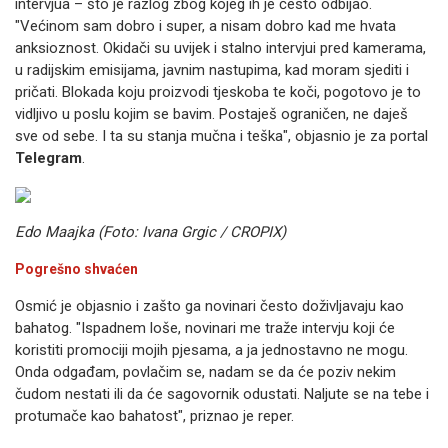
intervjua – što je razlog zbog kojeg ih je često odbijao.
"Većinom sam dobro i super, a nisam dobro kad me hvata
anksioznost. Okidači su uvijek i stalno intervjui pred kamerama,
u radijskim emisijama, javnim nastupima, kad moram sjediti i
pričati. Blokada koju proizvodi tjeskoba te koči, pogotovo je to
vidljivo u poslu kojim se bavim. Postaješ ograničen, ne daješ
sve od sebe. I ta su stanja mučna i teška", objasnio je za portal
Telegram
.
Edo Maajka (Foto: Ivana Grgic / CROPIX)
Pogrešno shvaćen
Osmić je objasnio i zašto ga novinari često doživljavaju kao
bahatog. "Ispadnem loše, novinari me traže intervju koji će
koristiti promociji mojih pjesama, a ja jednostavno ne mogu.
Onda odgađam, povlačim se, nadam se da će poziv nekim
čudom nestati ili da će sagovornik odustati. Naljute se na tebe i
protumače kao bahatost", priznao je reper.