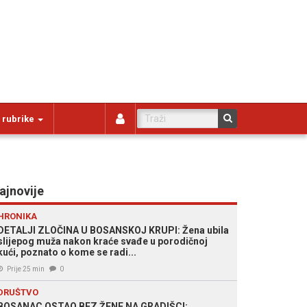
 rubrike
ajnovije
HRONIKA
DETALJI ZLOČINA U BOSANSKOJ KRUPI: Žena ubila
slijepog muža nakon kraće svađe u porodičnoj
kući, poznato o kome se radi...
Prije 25 min
0
DRUŠTVO
BOSANAC OSTAO BEZ ŽENE NA GRADIŠCI: