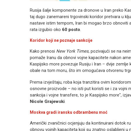
Rusija šalje komponente za dronove u Iran preko Kas
taj dugo zanemareni trgovinski koridor pretvara u klju
nastave istim tempom, Iran bi mogao brzo obnoviti 
rata izgubio oko
60 posto
.
Koridor koji ne poznaje sankcije
Kako prenosi
New York Times
, pozivajući se na ne
pomaže Iranu da obnovi vojne kapacitete nakon ame
Kaspijsko more povezuje Rusiju i Iran – dvije zemlje
obale na tom moru, što im omogućava otvorenu trgov
Prema izvještaju, roba koja tranzitira ovim koridorom 
osnovne proizvode – no isti put koristi se i za vojni 
sankcija i vojne transfere, to je Kaspijsko more", izja
Nicole Grajewski
.
Moskva gradi iransku odbrambenu moć
Američki zvaničnici ocjenjuju da kontinuirani dotok
obnovu vojnih kapaciteta koji su znatno oslabljeni u