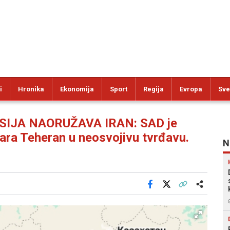
i
Hronika
Ekonomija
Sport
Regija
Evropa
Sve
SIJA NAORUŽAVA IRAN: SAD je
ara Teheran u neosvojivu tvrđavu.
N
Facebook
X
Kopiraj link
Više