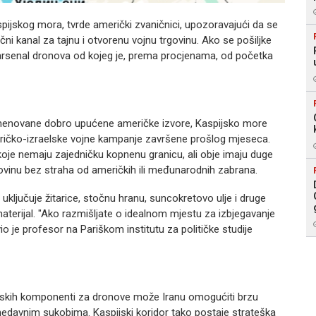
pijskog mora, tvrde američki zvaničnici, upozoravajući da se
čni kanal za tajnu i otvorenu vojnu trgovinu. Ako se pošiljke
arsenal dronova od kojeg je, prema procjenama, od početka
imenovane dobro upućene američke izvore, Kaspijsko more
ričko-izraelske vojne kampanje završene prošlog mjeseca.
 koje nemaju zajedničku kopnenu granicu, ali obje imaju duge
inu bez straha od američkih ili međunarodnih zabrana.
uključuje žitarice, stočnu hranu, suncokretovo ulje i druge
materijal. "Ako razmišljate o idealnom mjestu za izbjegavanje
vio je profesor na Pariškom institutu za političke studije
 ruskih komponenti za dronove može Iranu omogućiti brzu
 nedavnim sukobima. Kaspijski koridor tako postaje strateška