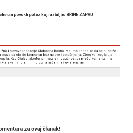
eran povukli potez koji ozbiljno BRINE ZAPAD
 nužno i stavove redakcije Slobodna Bosna. Molimo korisnike da se suzdrže
va pravo da obriše komentar bez najave i objašnjenja. Zbog velikog broja
 pravila. Kao čitalac također prihvatate mogućnost da među komentarima
im vjerskim, moralnim i drugim načelima i uvjerenjima.
mentara za ovaj članak!