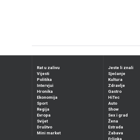
Rat u zalivu
Jeste li znali
Vijesti
Sjećanje
Politika
Kultura
Intervjui
Zdravlje
Hronika
Gastro
Ekonomija
HiTec
Sport
Auto
Regija
Show
Evropa
Sex i grad
Svijet
Žena
Društvo
Estrada
Mini market
Zabava
Frljoka