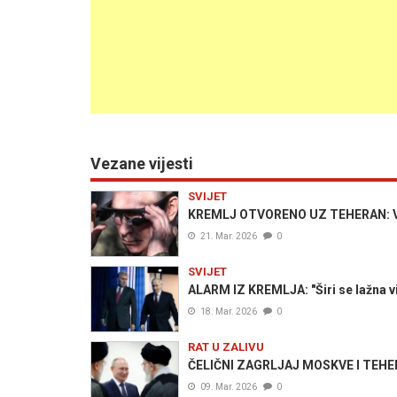
Vezane vijesti
SVIJET
KREMLJ OTVORENO UZ TEHERAN: Vladim
21. Mar. 2026
0
SVIJET
ALARM IZ KREMLJA: "Širi se lažna vij
18. Mar. 2026
0
RAT U ZALIVU
ČELIČNI ZAGRLJAJ MOSKVE I TEHERA
09. Mar. 2026
0