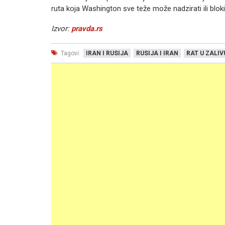
ruta koja Washington sve teže može nadzirati ili blok
Izvor:
pravda.rs
Tagovi:
IRAN I RUSIJA
RUSIJA I IRAN
RAT U ZALIV