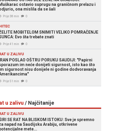
Muškarac ostavio suprugu na graničnom prelazu i
odjurio, ona mislila da se šali
Prije 38 min
0
HITEC
ŽELITE MOBITELOM SNIMITI VELIKO POMRAČENJE
SUNCA: Evo šta trebate znati
Prije 41 min
0
RAT U ZALIVU
IRAN POSLAO OŠTRU PORUKU SAUDIJI: "Papirni
sporazum im neće donijeti sigurnost, isto kao što
im sigurnost nisu donijele ni godine dodvoravanja
Amerikancima"
Prije 51 min
0
at u zalivu
/ Najčitanije
RAT U ZALIVU
ŠIRI SE RAT NA BLISKOM ISTOKU: Sve je spremno
za napad na Saudijsku Arabiju, otkrivene
potencijalne mete...