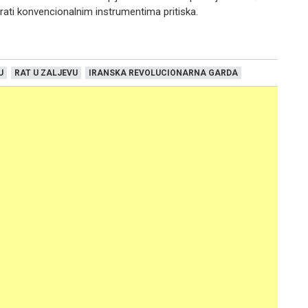
irati konvencionalnim instrumentima pritiska.
U
RAT U ZALJEVU
IRANSKA REVOLUCIONARNA GARDA