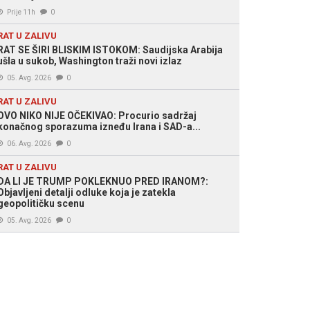
Prije 11h
0
RAT U ZALIVU
RAT SE ŠIRI BLISKIM ISTOKOM: Saudijska Arabija
ušla u sukob, Washington traži novi izlaz
05. Avg. 2026
0
RAT U ZALIVU
OVO NIKO NIJE OČEKIVAO: Procurio sadržaj
konačnog sporazuma izneđu Irana i SAD-a...
06. Avg. 2026
0
RAT U ZALIVU
DA LI JE TRUMP POKLEKNUO PRED IRANOM?:
Objavljeni detalji odluke koja je zatekla
geopolitičku scenu
05. Avg. 2026
0