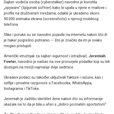
Sajber-vodeća osoba (cyberstalker) navodno je koristila
„spyware“ (špijunski softver) kako bi upala u njene e-mailove i
profile na društvenim mrežama, odakle je ukradeno skoro
90.000 snimaka ekrana (screenshots) s njenog mobilnog
telefona.
Slike i poruke su se navodno pojavile na internetu nakon što ih
je haker pogrešno pohranio — što je značilo da im je svako
mogao pristupiti.
Američki stručnjak za sajber-sigurnost i istraživač,
Jeremiah
Fowler
, navodno je naišao na ove procurjele podatke koji su bili
dostupni na mreži najmanje dvije sedmice.
Ukradeni podaci su također uključivali fakture i račune, kao i
selfije i privatne razgovore s Facebooka, WhatsAppa,
Instagrama i TikToka.
Jeremiah je zaštitio identitet žene nakon što su informacije
ukazale na to da je bila u aferi s „dobro poznatim sportistom“.