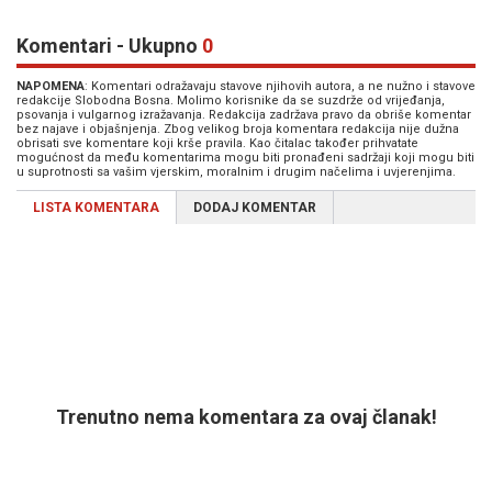
Komentari - Ukupno
0
NAPOMENA
: Komentari odražavaju stavove njihovih autora, a ne nužno i stavove
redakcije Slobodna Bosna. Molimo korisnike da se suzdrže od vrijeđanja,
psovanja i vulgarnog izražavanja. Redakcija zadržava pravo da obriše komentar
bez najave i objašnjenja. Zbog velikog broja komentara redakcija nije dužna
obrisati sve komentare koji krše pravila. Kao čitalac također prihvatate
mogućnost da među komentarima mogu biti pronađeni sadržaji koji mogu biti
u suprotnosti sa vašim vjerskim, moralnim i drugim načelima i uvjerenjima.
LISTA KOMENTARA
DODAJ KOMENTAR
Trenutno nema komentara za ovaj članak!