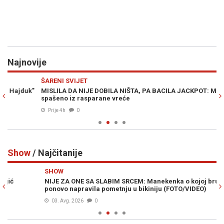
Najnovije
Previous
N
ŠARENI SVIJET
SV
"
MISLILA DA NIJE DOBILA NIŠTA, PA BACILA JACKPOT: Milion eura
S
spašeno iz rasparane vreće
Za
Prije 4h
0
Show
/ Najčitanije
Previous
N
SHOW
S
NIJE ZA ONE SA SLABIM SRCEM: Manekenka o kojoj bruji planeta
GE
ponovo napravila pometnju u bikiniju (FOTO/VIDEO)
br
03. Avg. 2026
0