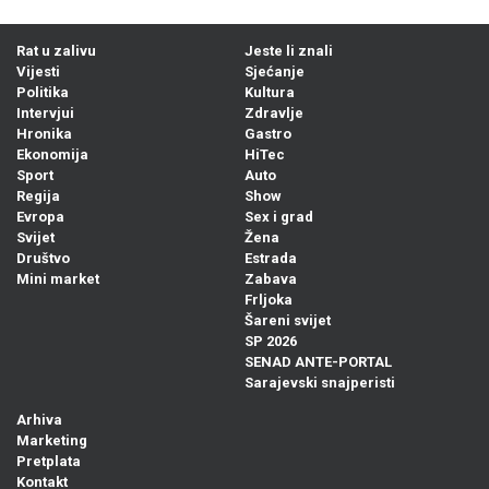
Rat u zalivu
Jeste li znali
Vijesti
Sjećanje
Politika
Kultura
Intervjui
Zdravlje
Hronika
Gastro
Ekonomija
HiTec
Sport
Auto
Regija
Show
Evropa
Sex i grad
Svijet
Žena
Društvo
Estrada
Mini market
Zabava
Frljoka
Šareni svijet
SP 2026
SENAD ANTE-PORTAL
Sarajevski snajperisti
Arhiva
Marketing
Pretplata
Kontakt