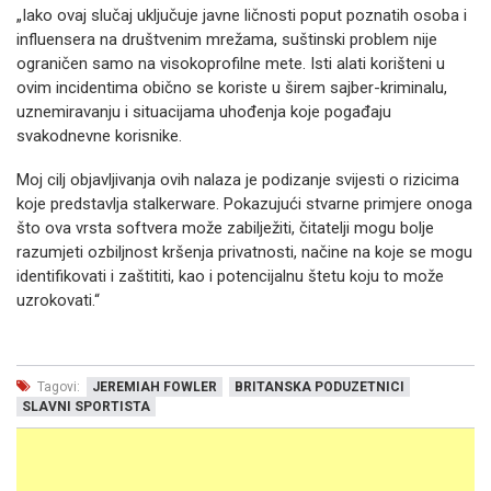
„Iako ovaj slučaj uključuje javne ličnosti poput poznatih osoba i
influensera na društvenim mrežama, suštinski problem nije
ograničen samo na visokoprofilne mete. Isti alati korišteni u
ovim incidentima obično se koriste u širem sajber-kriminalu,
uznemiravanju i situacijama uhođenja koje pogađaju
svakodnevne korisnike.
Moj cilj objavljivanja ovih nalaza je podizanje svijesti o rizicima
koje predstavlja stalkerware. Pokazujući stvarne primjere onoga
što ova vrsta softvera može zabilježiti, čitatelji mogu bolje
razumjeti ozbiljnost kršenja privatnosti, načine na koje se mogu
identifikovati i zaštititi, kao i potencijalnu štetu koju to može
uzrokovati.“
Tagovi:
JEREMIAH FOWLER
BRITANSKA PODUZETNICI
SLAVNI SPORTISTA