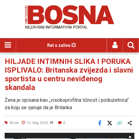
Rat u zalivu 💥
HILJADE INTIMNIH SLIKA I PORUKA
ISPLIVALO: Britanska zvijezda i slavni
sportista u centru neviđenog
skandala
Žena je opisana kao „visokoprofilna ličnost i poduzetnica“
za koju se vjeruje da je Britanka.
Show
10. Maj 2026
0
Facebook
X
Kopiraj link
Više