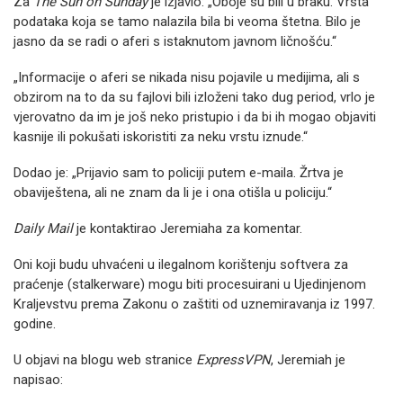
Za
The Sun on Sunday
je izjavio: „Oboje su bili u braku. Vrsta
podataka koja se tamo nalazila bila bi veoma štetna. Bilo je
jasno da se radi o aferi s istaknutom javnom ličnošću.“
„Informacije o aferi se nikada nisu pojavile u medijima, ali s
obzirom na to da su fajlovi bili izloženi tako dug period, vrlo je
vjerovatno da im je još neko pristupio i da bi ih mogao objaviti
kasnije ili pokušati iskoristiti za neku vrstu iznude.“
Dodao je: „Prijavio sam to policiji putem e-maila. Žrtva je
obaviještena, ali ne znam da li je i ona otišla u policiju.“
Daily Mail
je kontaktirao Jeremiaha za komentar.
Oni koji budu uhvaćeni u ilegalnom korištenju softvera za
praćenje (stalkerware) mogu biti procesuirani u Ujedinjenom
Kraljevstvu prema Zakonu o zaštiti od uznemiravanja iz 1997.
godine.
U objavi na blogu web stranice
ExpressVPN
, Jeremiah je
napisao: