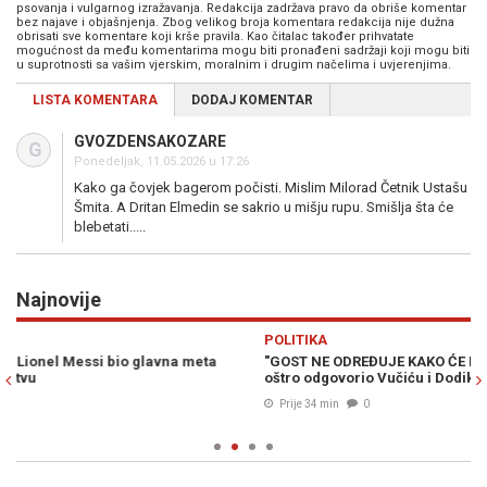
psovanja i vulgarnog izražavanja. Redakcija zadržava pravo da obriše komentar
bez najave i objašnjenja. Zbog velikog broja komentara redakcija nije dužna
obrisati sve komentare koji krše pravila. Kao čitalac također prihvatate
mogućnost da među komentarima mogu biti pronađeni sadržaji koji mogu biti
u suprotnosti sa vašim vjerskim, moralnim i drugim načelima i uvjerenjima.
LISTA KOMENTARA
DODAJ KOMENTAR
GVOZDENSAKOZARE
G
Ponedeljak, 11.05.2026 u 17:26
Kako ga čovjek bagerom počisti. Mislim Milorad Četnik Ustašu
Šmita. A Dritan Elmedin se sakrio u mišju rupu. Smišlja šta će
blebetati.....
Najnovije
Previous
N
POLITIKA
"GOST NE ODREĐUJE KAKO ĆE DOMAĆIN UREDITI KUĆU": Helez
oštro odgovorio Vučiću i Dodiku
Prije 34 min
0