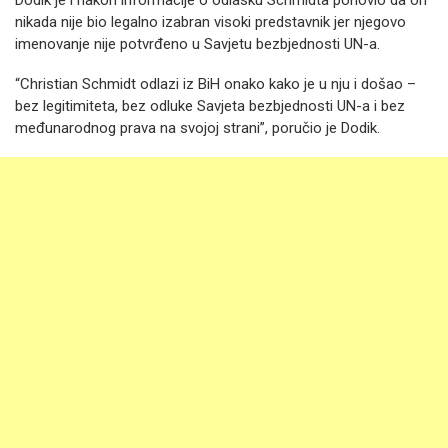
Dodik je i nakon informacije o odlasku Schmidta ponovio da on
nikada nije bio legalno izabran visoki predstavnik jer njegovo
imenovanje nije potvrđeno u Savjetu bezbjednosti UN-a.
“Christian Schmidt odlazi iz BiH onako kako je u nju i došao –
bez legitimiteta, bez odluke Savjeta bezbjednosti UN-a i bez
međunarodnog prava na svojoj strani”, poručio je Dodik.