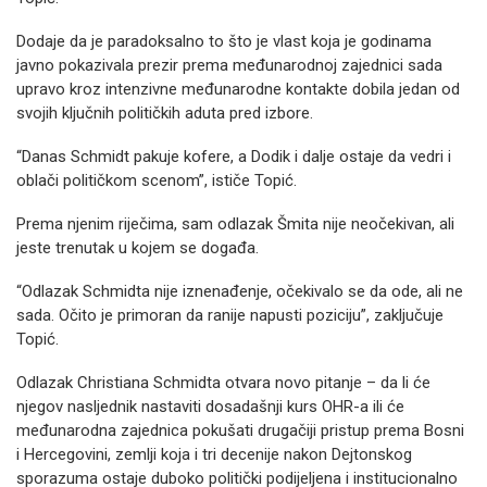
Dodaje da je paradoksalno to što je vlast koja je godinama
javno pokazivala prezir prema međunarodnoj zajednici sada
upravo kroz intenzivne međunarodne kontakte dobila jedan od
svojih ključnih političkih aduta pred izbore.
“Danas Schmidt pakuje kofere, a Dodik i dalje ostaje da vedri i
oblači političkom scenom”, ističe Topić.
Prema njenim riječima, sam odlazak Šmita nije neočekivan, ali
jeste trenutak u kojem se događa.
“Odlazak Schmidta nije iznenađenje, očekivalo se da ode, ali ne
sada. Očito je primoran da ranije napusti poziciju”, zaključuje
Topić.
Odlazak Christiana Schmidta otvara novo pitanje – da li će
njegov nasljednik nastaviti dosadašnji kurs OHR-a ili će
međunarodna zajednica pokušati drugačiji pristup prema Bosni
i Hercegovini, zemlji koja i tri decenije nakon Dejtonskog
sporazuma ostaje duboko politički podijeljena i institucionalno