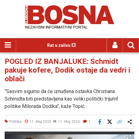
Rat u zalivu 💥
POGLED IZ BANJALUKE: Schmidt
pakuje kofere, Dodik ostaje da vedri i
oblači
“Sasvim sigurno da će iznuđena ostavka Christiana
Schmidta biti predstavljena kao veliki politički trijumf
politike Milorada Dodika”, kaže Topić.
Politika
11. Maj 2026
11. Maj 2026
1
Facebook
X
Kopiraj link
Više