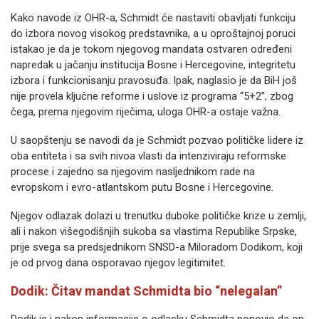
Kako navode iz OHR-a, Schmidt će nastaviti obavljati funkciju
do izbora novog visokog predstavnika, a u oproštajnoj poruci
istakao je da je tokom njegovog mandata ostvaren određeni
napredak u jačanju institucija Bosne i Hercegovine, integritetu
izbora i funkcionisanju pravosuđa. Ipak, naglasio je da BiH još
nije provela ključne reforme i uslove iz programa “5+2”, zbog
čega, prema njegovim riječima, uloga OHR-a ostaje važna.
U saopštenju se navodi da je Schmidt pozvao političke lidere iz
oba entiteta i sa svih nivoa vlasti da intenziviraju reformske
procese i zajedno sa njegovim nasljednikom rade na
evropskom i evro-atlantskom putu Bosne i Hercegovine.
Njegov odlazak dolazi u trenutku duboke političke krize u zemlji,
ali i nakon višegodišnjih sukoba sa vlastima Republike Srpske,
prije svega sa predsjednikom SNSD-a Miloradom Dodikom, koji
je od prvog dana osporavao njegov legitimitet.
Dodik: Čitav mandat Schmidta bio “nelegalan”