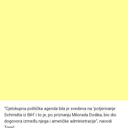
“Cjelokupna politička agenda bila je svedena na ‘potjerivanje
Schmidta iz BiH’ i to je, po priznanju Milorada Dodika, bio dio
dogovora između njega i američke administracije”, navodi
Topić.