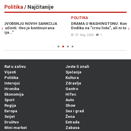
Politika
/ Najčitanije
Previous
N
POLITIKA
DRAMA U WASHINGTONU: Kongresmeni traže vraćanje Milorada
Dodika na "crnu listu", ali ni to nije sve...
07. Avg. 2026
1
Rat u zalivu
Jeste li znali
Vijesti
Sjećanje
Politika
Kultura
Intervjui
Zdravlje
Hronika
Gastro
Ekonomija
HiTec
Sport
Auto
Regija
Show
Evropa
Sex i grad
Svijet
Žena
Društvo
Estrada
Mini market
Zabava