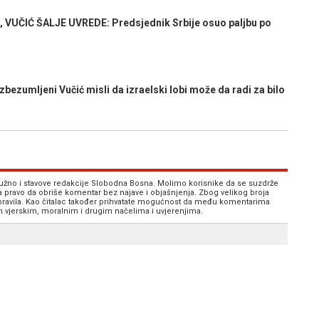
UČIĆ ŠALJE UVREDE: Predsjednik Srbije osuo paljbu po
umljeni Vučić misli da izraelski lobi može da radi za bilo
 nužno i stavove redakcije Slobodna Bosna. Molimo korisnike da se suzdrže
va pravo da obriše komentar bez najave i objašnjenja. Zbog velikog broja
 pravila. Kao čitalac također prihvatate mogućnost da među komentarima
im vjerskim, moralnim i drugim načelima i uvjerenjima.