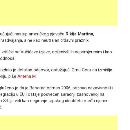
jučujući nastup američkog pjevača
Rikija Martina,
 razdvajanja, a ne kao neutralan državni praznik.
ritički na Vučićeve izjave, ocijenivši ih neprimjerenim i kao
 odnosa.
 izdalo je detaljan odgovor, optužujući Crnu Goru da izmišlja
riju, piše
Antena M.
aglašeno je da je Beograd odmah 2006. priznao nezavisnost i
integraciju u EU i ostaje posvećen saradnji zasnovanoj na
 Srbija vidi kao negiranje srpskog identiteta među njenim
.