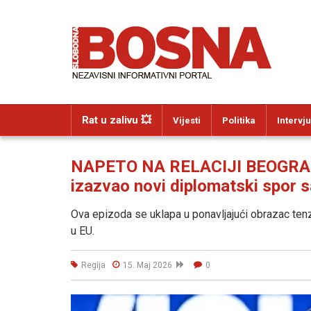
Rat u zalivu 💥
Vijesti
Politika
Intervju
NAPETO NA RELACIJI BEOGRAD
izazvao novi diplomatski spor 
Ova epizoda se uklapa u ponavljajući obrazac tenz
u EU.
Regija
15. Maj 2026
0