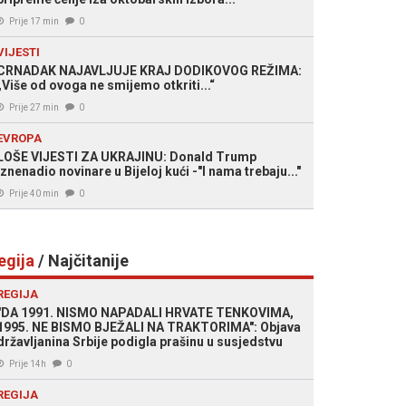
Prije 17 min
0
VIJESTI
CRNADAK NAJAVLJUJE KRAJ DODIKOVOG REŽIMA:
„Više od ovoga ne smijemo otkriti...“
Prije 27 min
0
EVROPA
LOŠE VIJESTI ZA UKRAJINU: Donald Trump
iznenadio novinare u Bijeloj kući -"I nama trebaju..."
Prije 40 min
0
egija
/ Najčitanije
REGIJA
"DA 1991. NISMO NAPADALI HRVATE TENKOVIMA,
1995. NE BISMO BJEŽALI NA TRAKTORIMA": Objava
državljanina Srbije podigla prašinu u susjedstvu
Prije 14h
0
REGIJA