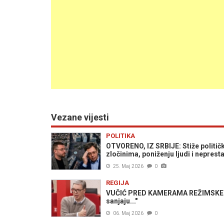
Vezane vijesti
POLITIKA
OTVORENO, IZ SRBIJE: Stiže politički
zločinima, poniženju ljudi i nepres
25. Maj 2026
0
REGIJA
VUČIĆ PRED KAMERAMA REŽIMSKE TEL
sanjaju..."
06. Maj 2026
0