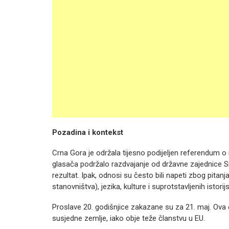
Pozadina i kontekst
Crna Gora je održala tijesno podijeljen referendum o
glasača podržalo razdvajanje od državne zajednice Sr
rezultat. Ipak, odnosi su često bili napeti zbog pitanj
stanovništva), jezika, kulture i suprotstavljenih istorij
Proslave 20. godišnjice zakazane su za 21. maj. Ova 
susjedne zemlje, iako obje teže članstvu u EU.