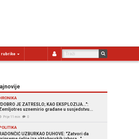
 rubrike
ajnovije
HRONIKA
"DOBRO JE ZATRESLO; KAO EKSPLOZIJA...":
Zemljotres uznemirio građane u susjedstvu...
Prije 11 min
0
POLITIKA
RADONČIĆ UZBURKAO DUHOVE: "Zatvori da
pripreme ćelije iza oktobarskih izbora..."