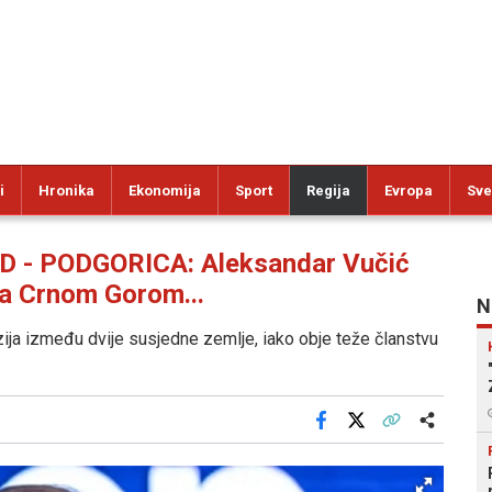
i
Hronika
Ekonomija
Sport
Regija
Evropa
Sve
 - PODGORICA: Aleksandar Vučić
sa Crnom Gorom...
N
ija između dvije susjedne zemlje, iako obje teže članstvu
Facebook
X
Kopiraj link
Više