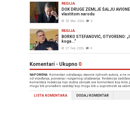
REGIJA
DOK DRUGE ZEMLJE ŠALJU AVIONE, V
vlastitom narodu
03. Mar. 2026
0
REGIJA
BORKO STEFANOVIĆ, OTVORENO: „Izbez
koga...“
27. Feb. 2026
0
Komentari - Ukupno
0
NAPOMENA
: Komentari odražavaju stavove njihovih autora, a ne
od vrijeđanja, psovanja i vulgarnog izražavanja. Redakcija zadrža
komentara redakcija nije dužna obrisati sve komentare koji krše
mogu biti pronađeni sadržaji koji mogu biti u suprotnosti sa vaš
LISTA KOMENTARA
DODAJ KOMENTAR