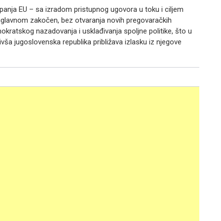
upanja EU – sa izradom pristupnog ugovora u toku i ciljem
 uglavnom zakočen, bez otvaranja novih pregovaračkih
okratskog nazadovanja i usklađivanja spoljne politike, što u
ivša jugoslovenska republika približava izlasku iz njegove