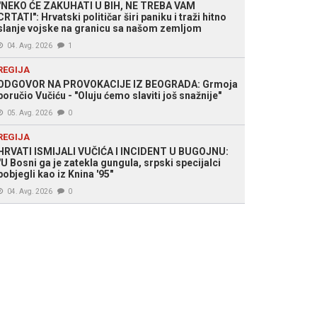
"NEKO ĆE ZAKUHATI U BIH, NE TREBA VAM
CRTATI": Hrvatski političar širi paniku i traži hitno
slanje vojske na granicu sa našom zemljom
04. Avg. 2026
1
REGIJA
ODGOVOR NA PROVOKACIJE IZ BEOGRADA: Grmoja
poručio Vučiću - "Oluju ćemo slaviti još snažnije"
05. Avg. 2026
0
REGIJA
HRVATI ISMIJALI VUČIĆA I INCIDENT U BUGOJNU:
"U Bosni ga je zatekla gungula, srpski specijalci
pobjegli kao iz Knina '95"
04. Avg. 2026
0