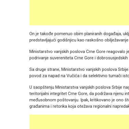
On je takođe pomenuo obim planiranih događaja, ukl
predstavljajući godišnjicu kao raskošno obilježavanje
Ministarstvo vanjskih poslova Crne Gore reagovalo je k
podrivanje suvereniteta Crne Gore i dobrosusjedskih
Sa druge strane, Ministarstvo vanjskih poslova Srbije
povod za napad na Vučića i da selektivno tumači isto
U saopštenju Ministarstva vanjskih poslova Srbije n
teritorijalni integritet Crne Gore, da podržava njenu 
međusobnom poštovanju. Ipak, kritikovano je ono što
građanima i retorika koja otežava regionalni napredak