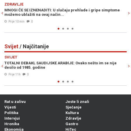
Previous
N
VIJESTI
gripe simptome
MUK U LAKTAŠIMA: Evo šta piše u zahtjevu za pono
uvođenjem sankcija političarima u RS-u...
Prije 21 min
0
Svijet
/ Najčitanije
Previous
N
SVIJET
to im se nije
NA KORAK DO KATASTROFE: Iran potvrdio da je imao
mete u Ukrajini, evo kako je došlo do preokreta u za
04. Avg. 2026
0
Rat u zalivu
Jeste li znali
Vijesti
Sjećanje
Politika
Kultura
Intervjui
Zdravlje
Hronika
Gastro
Ekonomija
HiTec