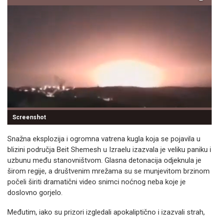
Screenshot
Snažna eksplozija i ogromna vatrena kugla koja se pojavila u
blizini područja Beit Shemesh u Izraelu izazvala je veliku paniku i
uzbunu među stanovništvom. Glasna detonacija odjeknula je
širom regije, a društvenim mrežama su se munjevitom brzinom
počeli širiti dramatični video snimci noćnog neba koje je
doslovno gorjelo.
Međutim, iako su prizori izgledali apokaliptično i izazvali strah,