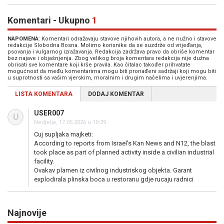
Komentari - Ukupno
1
NAPOMENA
: Komentari odražavaju stavove njihovih autora, a ne nužno i stavove
redakcije Slobodna Bosna. Molimo korisnike da se suzdrže od vrijeđanja,
psovanja i vulgarnog izražavanja. Redakcija zadržava pravo da obriše komentar
bez najave i objašnjenja. Zbog velikog broja komentara redakcija nije dužna
obrisati sve komentare koji krše pravila. Kao čitalac također prihvatate
mogućnost da među komentarima mogu biti pronađeni sadržaji koji mogu biti
u suprotnosti sa vašim vjerskim, moralnim i drugim načelima i uvjerenjima.
LISTA KOMENTARA
DODAJ KOMENTAR
USER007
U
Nedjelja, 17.05.2026 u 10:39
Cuj supljaka majketi:
According to reports from Israel’s Kan News and N12, the blast
took place as part of planned activity inside a civilian industrial
facility.
Ovakav plamen iz civilnog industriskog objekta. Garant
explodirala plinska boca u restoranu gdje rucaju radnici
Najnovije