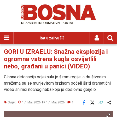
Rat u zalivu 💥
GORI U IZRAELU: Snažna eksplozija i
ogromna vatrena kugla osvijetlili
nebo, građani u panici (VIDEO)
Glasna detonacija odjeknula je širom regije, a društvenim
mrežama su se munjevitom brzinom počeli širiti dramatični
video snimci noćnog neba koje je doslovno gorjelo
Svijet
17. Maj 2026
17. Maj 2026
1
Facebook
X
Kopiraj link
Više