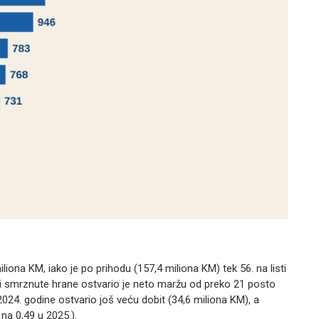
ona KM, iako je po prihodu (157,4 miliona KM) tek 56. na listi
a i smrznute hrane ostvario je neto maržu od preko 21 posto
024. godine ostvario još veću dobit (34,6 miliona KM), a
na 0,49 u 2025.).