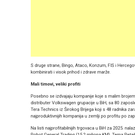
S druge strane, Bingo, Ataco, Konzum, FIS i Hercegov
kombinirati i visok prihod i zdrave marže.
Mali timovi, veliki profiti
Posebno se izdvajaju kompanije koje s malim brojem 
distributer Volkswagen grupacije u BiH, sa 80 zaposlen
Tera Technics iz Širokog Brijega koji s 48 radnika za
najproduktivnijih kompanija u zemlji po profitu po z
Na listi najprofitabilnijih trgovaca u BiH za 2025. nal
Robot General Trading (15,2 miliona KM), Tema Retail