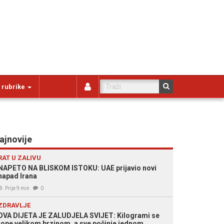
 rubrike
ajnovije
RAT U ZALIVU
NAPETO NA BLISKOM ISTOKU: UAE prijavio novi
napad Irana
Prije 9 min
0
ZDRAVLJE
OVA DIJETA JE ZALUDJELA SVIJET: Kilogrami se
tope velikom brzinom, a sve počinje jednom