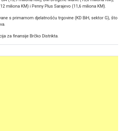
(12 miliona KM) i Penny Plus Sarajevo (11,6 miliona KM).
ovane s primarnom djelatnošću trgovine (KD BiH, sektor G), što
ova.
ja za finansije Brčko Distrikta.