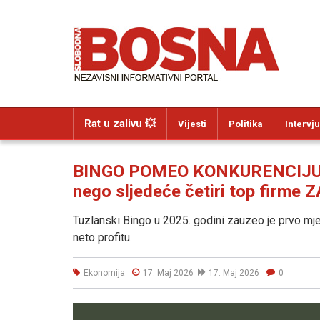
Rat u zalivu 💥
Vijesti
Politika
Intervju
BINGO POMEO KONKURENCIJU: Tu
nego sljedeće četiri top firme
Tuzlanski Bingo u 2025. godini zauzeo je prvo mjes
neto profitu.
Ekonomija
17. Maj 2026
17. Maj 2026
0