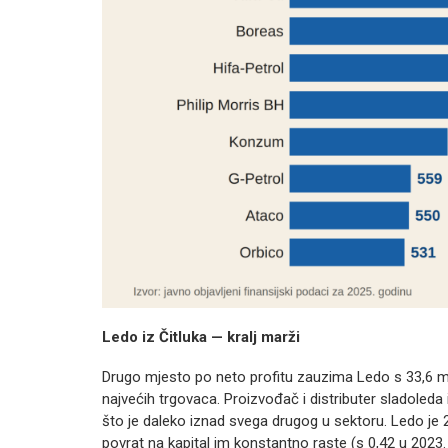
Ledo iz Čitluka — kralj marži
Drugo mjesto po neto profitu zauzima Ledo s 33,6 mili
najvećih trgovaca. Proizvođač i distributer sladoled
što je daleko iznad svega drugog u sektoru. Ledo je 2
povrat na kapital im konstantno raste (s 0,42 u 2023. 