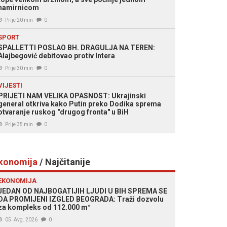
namirnicom
Prije 20 min
0
SPORT
SPALLETTI POSLAO BH. DRAGULJA NA TEREN:
Alajbegović debitovao protiv Intera
Prije 30 min
0
VIJESTI
PRIJETI NAM VELIKA OPASNOST: Ukrajinski
general otkriva kako Putin preko Dodika sprema
otvaranje ruskog "drugog fronta" u BiH
Prije 35 min
0
konomija
/ Najčitanije
EKONOMIJA
JEDAN OD NAJBOGATIJIH LJUDI U BIH SPREMA SE
DA PROMIJENI IZGLED BEOGRADA: Traži dozvolu
za kompleks od 112.000 m²
05. Avg. 2026
0