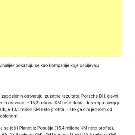
inalijek pokazuju se kao kompanije koje uspijevaju
zaposlenih ostvaruju izuzetne rezultate. Porsche BH, glavni
ih ostvario je 16,3 miliona KM neto dobiti. Još impresivniji je
rađuje 13,1 milion KM neto profita – što ga čini jednom od
aposlenom.
aze se još i Planet iz Posušja (15,4 miliona KM neto profita),
 BA (13,9 miliona KM), DM Drogerie Markt (13,6 miliona KM),