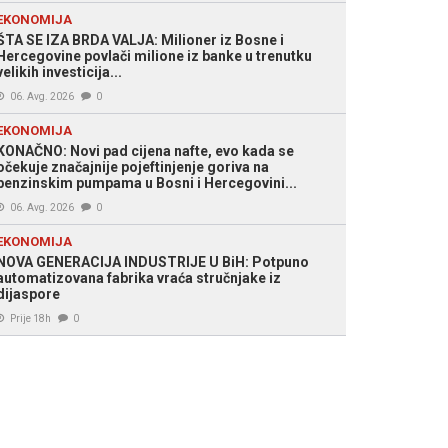
EKONOMIJA
ŠTA SE IZA BRDA VALJA: Milioner iz Bosne i
Hercegovine povlači milione iz banke u trenutku
velikih investicija...
06. Avg. 2026
0
EKONOMIJA
KONAČNO: Novi pad cijena nafte, evo kada se
očekuje značajnije pojeftinjenje goriva na
benzinskim pumpama u Bosni i Hercegovini...
06. Avg. 2026
0
EKONOMIJA
NOVA GENERACIJA INDUSTRIJE U BiH: Potpuno
automatizovana fabrika vraća stručnjake iz
dijaspore
Prije 18h
0