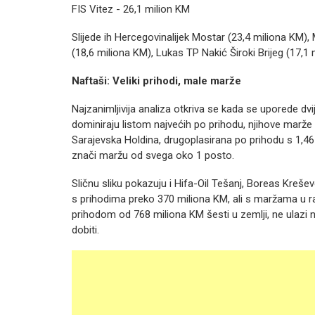
FIS Vitez - 26,1 milion KM
Slijede ih Hercegovinalijek Mostar (23,4 miliona KM),
(18,6 miliona KM), Lukas TP Nakić Široki Brijeg (17,1
Naftaši: Veliki prihodi, male marže
Najzanimljivija analiza otkriva se kada se uporede dvi
dominiraju listom najvećih po prihodu, njihove marže 
Sarajevska Holdina, drugoplasirana po prihodu s 1,46 m
znači maržu od svega oko 1 posto.
Sličnu sliku pokazuju i Hifa-Oil Tešanj, Boreas Kreše
s prihodima preko 370 miliona KM, ali s maržama u ras
prihodom od 768 miliona KM šesti u zemlji, ne ulazi 
dobiti.