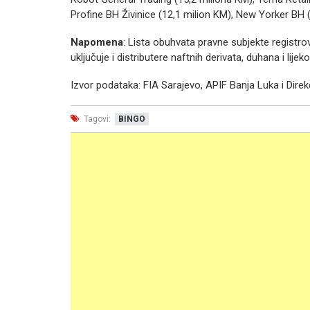
Profine BH Živinice (12,1 milion KM), New Yorker BH 
Napomena
: Lista obuhvata pravne subjekte registr
uključuje i distributere naftnih derivata, duhana i lijek
Izvor podataka: FIA Sarajevo, APIF Banja Luka i Direkci
Tagovi:
BINGO