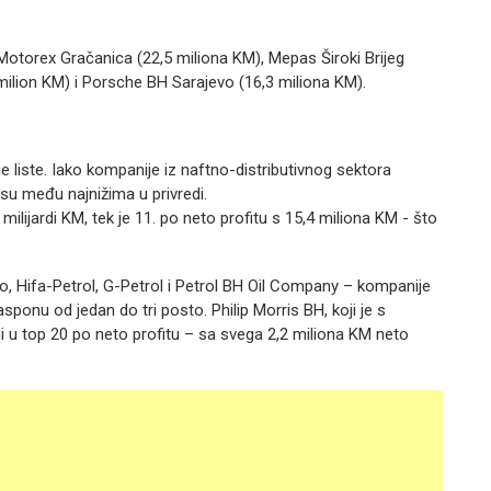
 Motorex Gračanica (22,5 miliona KM), Mepas Široki Brijeg
 milion KM) i Porsche BH Sarajevo (16,3 miliona KM).
je liste. Iako kompanije iz naftno-distributivnog sektora
su među najnižima u privredi.
ilijardi KM, tek je 11. po neto profitu s 15,4 miliona KM - što
vo, Hifa-Petrol, G-Petrol i Petrol BH Oil Company – kompanije
ponu od jedan do tri posto. Philip Morris BH, koji je s
ni u top 20 po neto profitu – sa svega 2,2 miliona KM neto