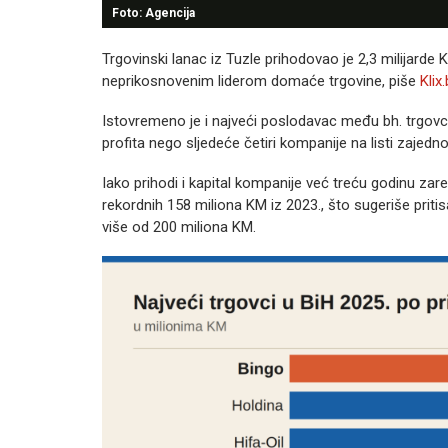
Foto: Agencija
Trgovinski lanac iz Tuzle prihodovao je 2,3 milijarde 
neprikosnovenim liderom domaće trgovine, piše
Klix
Istovremeno je i najveći poslodavac među bh. trgovcim
profita nego sljedeće četiri kompanije na listi zajedno
Iako prihodi i kapital kompanije već treću godinu zar
rekordnih 158 miliona KM iz 2023., što sugeriše pritis
više od 200 miliona KM.