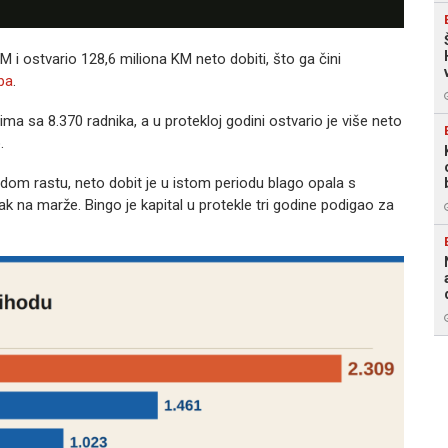
KM i ostvario 128,6 miliona KM neto dobiti, što ga čini
.ba
.
a sa 8.370 radnika, a u protekloj godini ostvario je više neto
.
edom rastu, neto dobit je u istom periodu blago opala s
ak na marže. Bingo je kapital u protekle tri godine podigao za