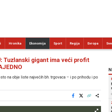
i
Hronika
Ekonomija
Sport
Regija
Evropa
Sve
zlanski gigant ima veći profit
 ZAJEDNO
N
to na obje liste najvećih bh. trgovaca – i po prihodu i po
Facebook
X
Kopiraj link
Više