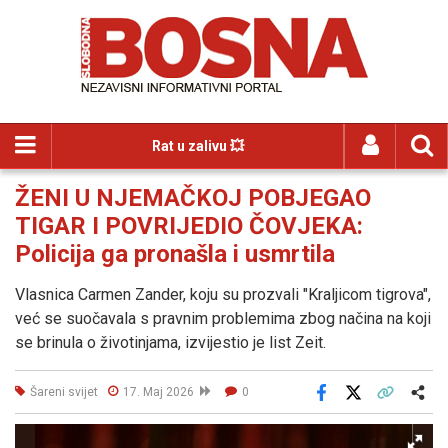
Rat u zalivu 💥
ŽENI U NJEMAČKOJ POBJEGAO
TIGAR I POVRIJEDIO ČOVJEKA:
Policija ga pronašla i usmrtila
Vlasnica Carmen Zander, koju su prozvali "Kraljicom tigrova",
već se suočavala s pravnim problemima zbog načina na koji
se brinula o životinjama, izvijestio je list Zeit.
Šareni svijet
17. Maj 2026
0
Facebook
X
Kopiraj link
Više