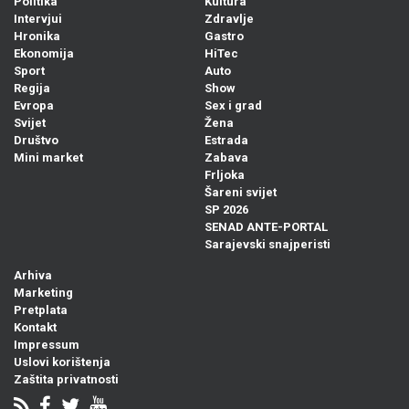
Politika
Kultura
Intervjui
Zdravlje
Hronika
Gastro
Ekonomija
HiTec
Sport
Auto
Regija
Show
Evropa
Sex i grad
Svijet
Žena
Društvo
Estrada
Mini market
Zabava
Frljoka
Šareni svijet
SP 2026
SENAD ANTE-PORTAL
Sarajevski snajperisti
Arhiva
Marketing
Pretplata
Kontakt
Impressum
Uslovi korištenja
Zaštita privatnosti