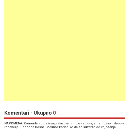
Komentari - Ukupno
0
NAPOMENA
: Komentari odražavaju stavove njihovih autora, a ne nužno i stavove
redakcije Slobodna Bosna. Molimo korisnike da se suzdrže od vrijeđanja,