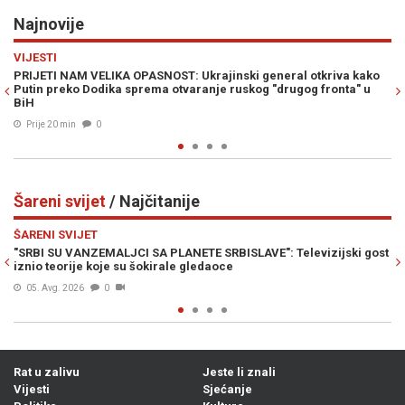
Najnovije
Previous
N
DRUŠTVO
 Ukrajinski general otkriva kako
ZAMKA ZA TURISTE U NJEMAČKOJ: 
aranje ruskog "drugog fronta" u
platiti kaznu i do 200 eura
Prije 40 min
0
Šareni svijet
/ Najčitanije
Previous
N
ŠARENI SVIJET
LANETE SRBISLAVE": Televizijski gost
"OVO JE DOSLOVNO SMAK SVIJETA
le gledaoce
onome što će se desiti 12. augus
Prije 23h
0
Rat u zalivu
Jeste li znali
Vijesti
Sjećanje