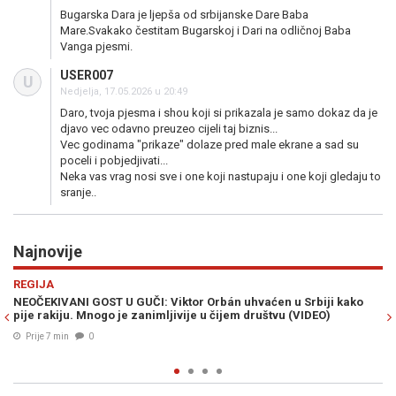
Bugarska Dara je ljepša od srbijanske Dare Baba
Mare.Svakako čestitam Bugarskoj i Dari na odličnoj Baba
Vanga pjesmi.
USER007
U
Nedjelja, 17.05.2026 u 20:49
Daro, tvoja pjesma i shou koji si prikazala je samo dokaz da je
djavo vec odavno preuzeo cijeli taj biznis...
Vec godinama "prikaze" dolaze pred male ekrane a sad su
poceli i pobjedjivati...
Neka vas vrag nosi sve i one koji nastupaju i one koji gledaju to
sranje..
Najnovije
Previous
N
POLITIKA
Srbiji kako
DOK PRIČA O DEFICITU BOŠNJAKA U INSTITUCIJAMA BiH
IDEO)
Konaković nikada nije popunio pozicije sekretara i tri 
u svom ministarstvu
Prije 17 min
0