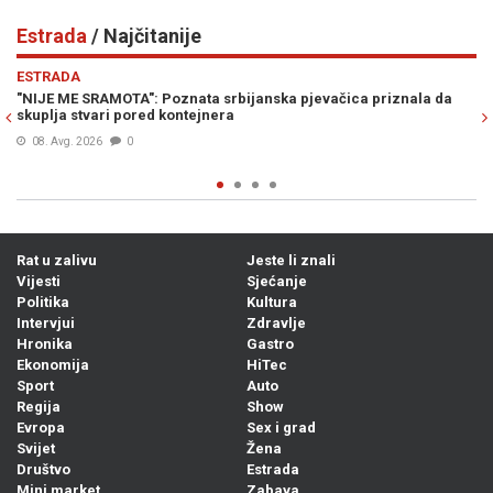
Estrada
/ Najčitanije
Previous
N
ESTRADA
čica priznala da
"IZVLAČIĆE TE IZ DRINE I MORAVE, KU**ETINO RASP
Procurile stravične glasovne poruke Ane Nikolić u 
supruzi Slobe Radanovića
07. Avg. 2026
0
Rat u zalivu
Jeste li znali
Vijesti
Sjećanje
Politika
Kultura
Intervjui
Zdravlje
Hronika
Gastro
Ekonomija
HiTec
Sport
Auto
Regija
Show
Evropa
Sex i grad
Svijet
Žena
Društvo
Estrada
Mini market
Zabava