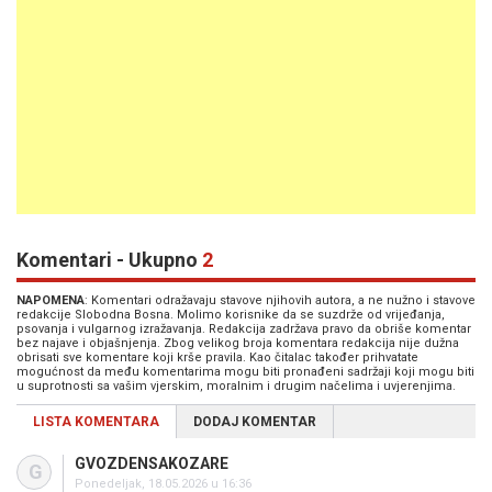
Komentari - Ukupno
2
NAPOMENA
: Komentari odražavaju stavove njihovih autora, a ne nužno i stavove
redakcije Slobodna Bosna. Molimo korisnike da se suzdrže od vrijeđanja,
psovanja i vulgarnog izražavanja. Redakcija zadržava pravo da obriše komentar
bez najave i objašnjenja. Zbog velikog broja komentara redakcija nije dužna
obrisati sve komentare koji krše pravila. Kao čitalac također prihvatate
mogućnost da među komentarima mogu biti pronađeni sadržaji koji mogu biti
u suprotnosti sa vašim vjerskim, moralnim i drugim načelima i uvjerenjima.
LISTA KOMENTARA
DODAJ KOMENTAR
GVOZDENSAKOZARE
G
Ponedeljak, 18.05.2026 u 16:36