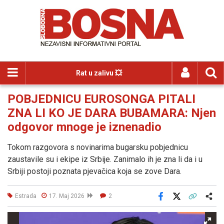
Rat u zalivu 💥
POBJEDNICU EUROSONGA PITALI
ZNA LI KO JE DARA BUBAMARA: Njen
odgovor mnoge je iznenadio
Tokom razgovora s novinarima bugarsku pobjednicu
zaustavile su i ekipe iz Srbije. Zanimalo ih je zna li da i u
Srbiji postoji poznata pjevačica koja se zove Dara.
Estrada
17. Maj 2026
2
Facebook
X
Kopiraj link
Više