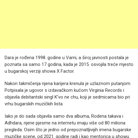
Dara je rođena 1998. godine u Varni, a široj javnosti postala je
poznata sa samo 17 godina, kada je 2015. osvojila treće mjesto
u bugarskoj verziji showa X Factor.
Nakon takmičenja njena karijera krenula je uzlaznom putanjom.
Potpisala je ugovor s izdavačkom kućom Virginia Records i
objavila debitantski singl K’vo ne chu, koji je sedmicama bio pri
vrhu bugarskih muzičkih lista.
Iako je do sada objavila samo dva albuma, Rodena takava i
Adhdara, njene pjesme na internetu imaju više od 80 miliona
pregleda. Osim što je jedno od prepoznatljivijih imena bugarske
muzičke scene, od 2021. godine radi i kao mentorica u showu