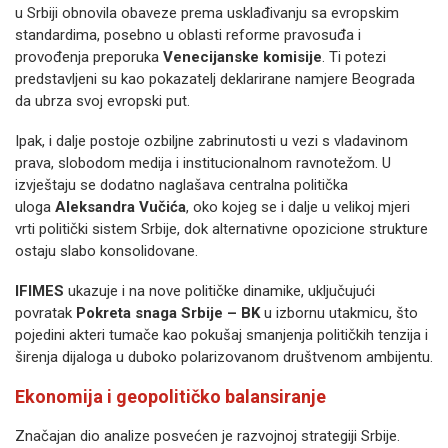
u Srbiji obnovila obaveze prema usklađivanju sa evropskim
standardima, posebno u oblasti reforme pravosuđa i
provođenja preporuka
Venecijanske komisije
. Ti potezi
predstavljeni su kao pokazatelj deklarirane namjere Beograda
da ubrza svoj evropski put.
Ipak, i dalje postoje ozbiljne zabrinutosti u vezi s vladavinom
prava, slobodom medija i institucionalnom ravnotežom. U
izvještaju se dodatno naglašava centralna politička
uloga
Aleksandra Vučića
, oko kojeg se i dalje u velikoj mjeri
vrti politički sistem Srbije, dok alternativne opozicione strukture
ostaju slabo konsolidovane.
IFIMES
ukazuje i na nove političke dinamike, uključujući
povratak
Pokreta snaga Srbije – BK
u izbornu utakmicu, što
pojedini akteri tumače kao pokušaj smanjenja političkih tenzija i
širenja dijaloga u duboko polarizovanom društvenom ambijentu.
Ekonomija i geopolitičko balansiranje
Značajan dio analize posvećen je razvojnoj strategiji Srbije.