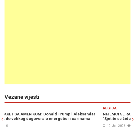
Vezane vijesti
Previous
N
REGIJA
NIJEMCI SE RASPISALI O VUČIĆEVOM RATNOM PUTU U BOSNI:
"Sjetite se židovskog groblja"
19. Jul. 2026
0