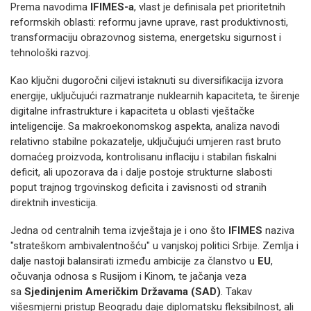
Prema navodima
IFIMES-a
, vlast je definisala pet prioritetnih
reformskih oblasti: reformu javne uprave, rast produktivnosti,
transformaciju obrazovnog sistema, energetsku sigurnost i
tehnološki razvoj.
Kao ključni dugoročni ciljevi istaknuti su diversifikacija izvora
energije, uključujući razmatranje nuklearnih kapaciteta, te širenje
digitalne infrastrukture i kapaciteta u oblasti vještačke
inteligencije. Sa makroekonomskog aspekta, analiza navodi
relativno stabilne pokazatelje, uključujući umjeren rast bruto
domaćeg proizvoda, kontrolisanu inflaciju i stabilan fiskalni
deficit, ali upozorava da i dalje postoje strukturne slabosti
poput trajnog trgovinskog deficita i zavisnosti od stranih
direktnih investicija.
Jedna od centralnih tema izvještaja je i ono što
IFIMES
naziva
"strateškom ambivalentnošću" u vanjskoj politici Srbije. Zemlja i
dalje nastoji balansirati između ambicije za članstvo u
EU
,
očuvanja odnosa s Rusijom i Kinom, te jačanja veza
sa
Sjedinjenim Američkim Državama (SAD)
. Takav
višesmjerni pristup Beogradu daje diplomatsku fleksibilnost, ali