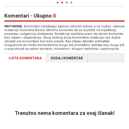
Komentari - Ukupno
0
NAPOMENA
: Komentari odražavaju stavove njihovih autora, a ne nužno i stavove
redakcije Slobodna Bosna. Molimo korisnike da se suzdrže od vrijeđanja,
psovanja i vulgarnog izražavanja. Redakcija zadržava pravo da obriše komentar
bez najave i objašnjenja. Zbog velikog broja komentara redakcija nije dužna
obrisati sve komentare koji krše pravila. Kao čitalac također prihvatate
mogućnost da među komentarima mogu biti pronađeni sadržaji koji mogu biti
u suprotnosti sa vašim vjerskim, moralnim i drugim načelima i uvjerenjima.
LISTA KOMENTARA
DODAJ KOMENTAR
Trenutno nema komentara za ovaj članak!