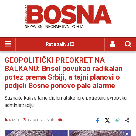
Rat u zalivu 💥
GEOPOLITIČKI PREOKRET NA
BALKANU: Brisel povukao radikalan
potez prema Srbiji, a tajni planovi o
podjeli Bosne ponovo pale alarme
Saznajte kakve tajne diplomatske igre potresaju evropsku
administraciju
Regija
17. Maj 2026
0
Facebook
X
Kopiraj link
Više