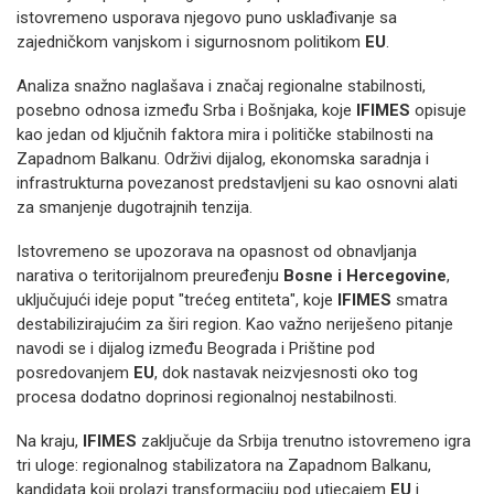
istovremeno usporava njegovo puno usklađivanje sa
zajedničkom vanjskom i sigurnosnom politikom
EU
.
Analiza snažno naglašava i značaj regionalne stabilnosti,
posebno odnosa između Srba i Bošnjaka, koje
IFIMES
opisuje
kao jedan od ključnih faktora mira i političke stabilnosti na
Zapadnom Balkanu. Održivi dijalog, ekonomska saradnja i
infrastrukturna povezanost predstavljeni su kao osnovni alati
za smanjenje dugotrajnih tenzija.
Istovremeno se upozorava na opasnost od obnavljanja
narativa o teritorijalnom preuređenju
Bosne i Hercegovine
,
uključujući ideje poput "trećeg entiteta", koje
IFIMES
smatra
destabilizirajućim za širi region. Kao važno neriješeno pitanje
navodi se i dijalog između Beograda i Prištine pod
posredovanjem
EU
, dok nastavak neizvjesnosti oko tog
procesa dodatno doprinosi regionalnoj nestabilnosti.
Na kraju,
IFIMES
zaključuje da Srbija trenutno istovremeno igra
tri uloge: regionalnog stabilizatora na Zapadnom Balkanu,
kandidata koji prolazi transformaciju pod utjecajem
EU
i