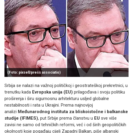
(Foto: pixsell/press associatio)
Srbija se nalazi na važnoj političkoj i geostrateškoj prekretnici, u
trenutku kada
Evropska unija (EU)
prilagođava i svoju politiku
proširenja i širu sigurnosnu arhitekturu usljed globalne
nestabilnosti i rata u Ukrajini. Prema najnovijoj
analizi
Međunarodnog instituta za bliskoistočne i balkanske
studije (IFIMES)
, put Srbije prema članstvu u
EU
sve više
zavisi ne samo od tehničkih reformi, već i od širih geopolitičkih
okolnosti koje pogađaju cijeli Zapadni Balkan, piše albanski