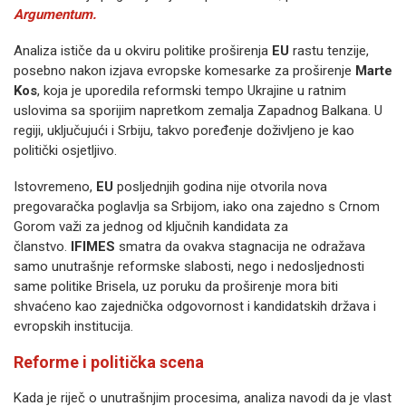
Argumentum.
Analiza ističe da u okviru politike proširenja
EU
rastu tenzije,
posebno nakon izjava evropske komesarke za proširenje
Marte
Kos
, koja je uporedila reformski tempo Ukrajine u ratnim
uslovima sa sporijim napretkom zemalja Zapadnog Balkana. U
regiji, uključujući i Srbiju, takvo poređenje doživljeno je kao
politički osjetljivo.
Istovremeno,
EU
posljednjih godina nije otvorila nova
pregovaračka poglavlja sa Srbijom, iako ona zajedno s Crnom
Gorom važi za jednog od ključnih kandidata za
članstvo.
IFIMES
smatra da ovakva stagnacija ne odražava
samo unutrašnje reformske slabosti, nego i nedosljednosti
same politike Brisela, uz poruku da proširenje mora biti
shvaćeno kao zajednička odgovornost i kandidatskih država i
evropskih institucija.
Reforme i politička scena
Kada je riječ o unutrašnjim procesima, analiza navodi da je vlast