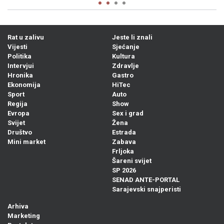
Rat u zalivu
Jeste li znali
Vijesti
Sjećanje
Politika
Kultura
Intervjui
Zdravlje
Hronika
Gastro
Ekonomija
HiTec
Sport
Auto
Regija
Show
Evropa
Sex i grad
Svijet
Žena
Društvo
Estrada
Mini market
Zabava
Frljoka
Šareni svijet
SP 2026
SENAD ANTE-PORTAL
Sarajevski snajperisti
Arhiva
Marketing