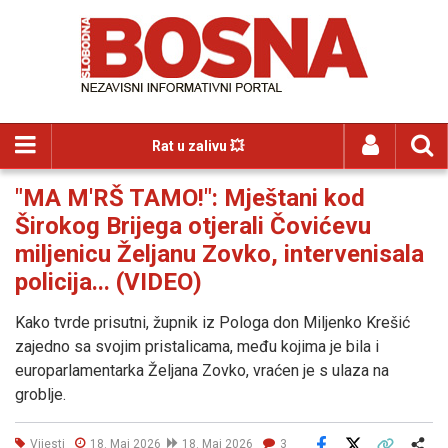
Rat u zalivu 💥
"MA M'RŠ TAMO!": Mještani kod
Širokog Brijega otjerali Čovićevu
miljenicu Željanu Zovko, intervenisala
policija... (VIDEO)
Kako tvrde prisutni, župnik iz Pologa don Miljenko Krešić
zajedno sa svojim pristalicama, među kojima je bila i
europarlamentarka Željana Zovko, vraćen je s ulaza na
groblje.
Vijesti
18. Maj 2026
18. Maj 2026
3