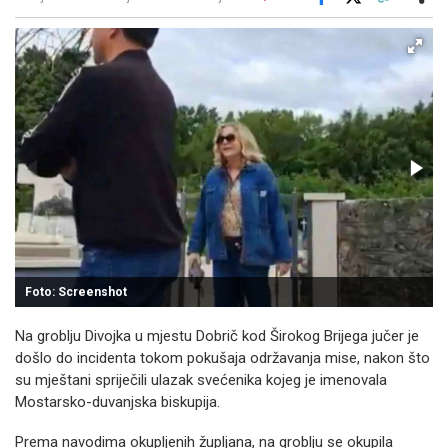
Facebook
X
Kopiraj link
Više
Foto: Screenshot
Na groblju Divojka u mjestu Dobrič kod Širokog Brijega jučer je
došlo do incidenta tokom pokušaja održavanja mise, nakon što
su mještani spriječili ulazak svećenika kojeg je imenovala
Mostarsko-duvanjska biskupija.
Prema navodima okupljenih župljana, na groblju se okupila