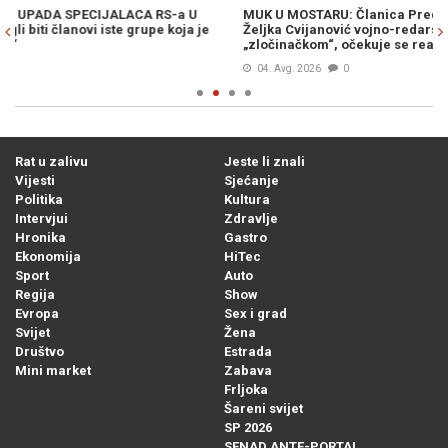
MUK U MOSTARU: Članica Predsjedništva Bosne i Hercegovine
VR
Željka Cvijanović vojno-redarstvenu akciju „Oluja“ nazvala
st
„zločinačkom“, očekuje se reakcija iz Zagreba...
04. Avg. 2026
0
Rat u zalivu
Jeste li znali
Vijesti
Sjećanje
Politika
Kultura
Intervjui
Zdravlje
Hronika
Gastro
Ekonomija
HiTec
Sport
Auto
Regija
Show
Evropa
Sex i grad
Svijet
Žena
Društvo
Estrada
Mini market
Zabava
Frljoka
Šareni svijet
SP 2026
SENAD ANTE-PORTAL