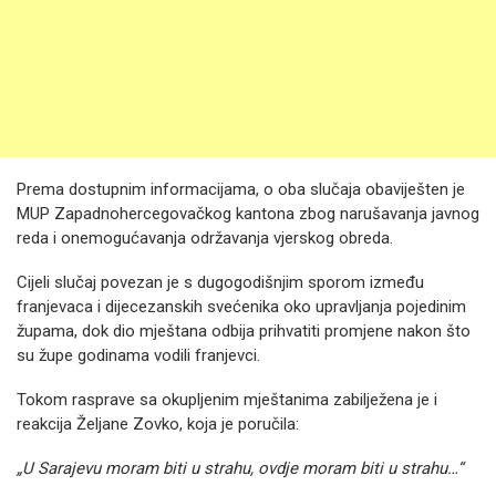
Prema dostupnim informacijama, o oba slučaja obaviješten je
MUP Zapadnohercegovačkog kantona zbog narušavanja javnog
reda i onemogućavanja održavanja vjerskog obreda.
Cijeli slučaj povezan je s dugogodišnjim sporom između
franjevaca i dijecezanskih svećenika oko upravljanja pojedinim
župama, dok dio mještana odbija prihvatiti promjene nakon što
su župe godinama vodili franjevci.
Tokom rasprave sa okupljenim mještanima zabilježena je i
reakcija Željane Zovko, koja je poručila:
„U Sarajevu moram biti u strahu, ovdje moram biti u strahu…“