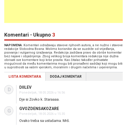
Komentari - Ukupno
3
NAPOMENA
: Komentari odražavaju stavove njihovih autora, a ne nužno i stavove
redakcije Slobodna Bosna. Molimo korisnike da se suzdrže od vrijeđanja,
psovanja i vulgarnog izražavanja. Redakcija zadržava pravo da obriše komentar
bez najave i objašnjenja. Zbog velikog broja komentara redakcija nije dužna
obrisati sve komentare koji krše pravila. Kao čitalac također prihvatate
mogućnost da među komentarima mogu biti pronađeni sadržaji koji mogu biti
u suprotnosti sa vašim vjerskim, moralnim i drugim načelima i uvjerenjima.
LISTA KOMENTARA
DODAJ KOMENTAR
DIILEV
D
Ponedeljak, 18.05.2026 u 16:56
Dje si Zovko k. Staraaaa.
GVOZDENSAKOZARE
G
Ponedeljak, 18.05.2026 u 15:35
Ovako treba sa ustašama. Mrš.