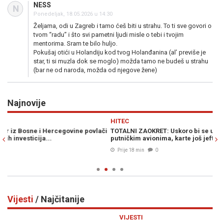
NESS
N
Ponedeljak, 18.05.2026 u 14:30
Željama, odi u Zagreb i tamo ćeš biti u strahu. To ti sve govori o
tvom “radu” i što svi pametni ljudi misle o tebi i tvojim
mentorima. Sram te bilo huljo.
Pokušaj otići u Holandiju kod tvog Holanđanina (al’ previše je
star, ti si muzla dok se moglo) možda tamo ne budeš u strahu
(bar ne od naroda, možda od njegove žene)
Najnovije
Previous
N
HITEC
S
či
TOTALNI ZAOKRET: Uskoro bi se u Europi moglo letjeti elektičnim
UP
putničkim avionima, karte još jeftinije...
sm
Prije 18 min
0
Vijesti
/ Najčitanije
Previous
N
VIJESTI
V