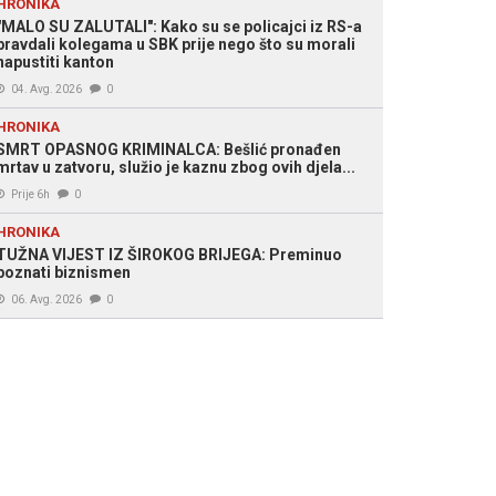
HRONIKA
"MALO SU ZALUTALI": Kako su se policajci iz RS-a
pravdali kolegama u SBK prije nego što su morali
napustiti kanton
04. Avg. 2026
0
HRONIKA
SMRT OPASNOG KRIMINALCA: Bešlić pronađen
mrtav u zatvoru, služio je kaznu zbog ovih djela...
Prije 6h
0
HRONIKA
TUŽNA VIJEST IZ ŠIROKOG BRIJEGA: Preminuo
poznati biznismen
06. Avg. 2026
0