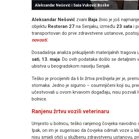
Aleksandar Nešović i Saša Vuković Boske
Aleksandar Nešović
zvani
Baja
živio je još najmanj
objektu
Restoran 27
na Senjaku, između
23 sata
i p
transportovan do prve zdravstvene ustanove, postojal
novosti
.
Dosadašnja analiza prikupljenih materijalnih tragova
sati
,
13. maja
. Do ovih podataka došlo se detaljnim
ubistva u beogradskom naselju Senjak.
Teško je procijeniti da li bi žrtva preživjela jer je, 
stomaka. Jedno je sigurno – osumnjičeni koji su, p
učestvovali u ovom krvavom događaju, nisu pozvali Hi
bolnice.
Ranjenu žrtvu vozili veterinaru
Umjesto u bolnicu, teško ranjenog čovjeka navodno su
Ipak, on im je sugerisao da čovjeka odmah voze u klini
nisu smjeli otići u službenu zdravstvenu ustanovu, pr