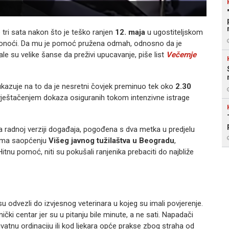
e tri sata nakon što je teško ranjen
12. maja
u ugostiteljskom
onoći. Da mu je pomoć pružena odmah, odnosno da je
e su velike šanse da preživi upucavanje, piše list
Večernje
 ukazuje na to da je nesretni čovjek preminuo tek oko
2.30
 vještačenjem dokaza osiguranih tokom intenzivne istrage
prema radnoj verziji događaja, pogođena s dva metka u predjelu
rema saopćenju
Višeg javnog tužilaštva u Beogradu
,
tnu pomoć, niti su pokušali ranjenika prebaciti do najbliže
 odvezli do izvjesnog veterinara u kojeg su imali povjerenje.
čki centar jer su u pitanju bile minute, a ne sati. Napadači
ivatnu ordinaciju ili kod ljekara opće prakse zbog straha od