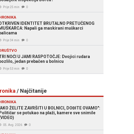
Prije 25 min
0
HRONIKA
OTKRIVEN IDENTITET BRUTALNO PRETUČENOG
MUŠKARCA: Napali ga maskirani muškarci
palicama
Prije 34 min
0
DRUŠTVO
TRI NOĆI U JAMI RASPOTOČJE: Dvojici rudara
pozlilo, jedan prebačen u bolnicu
Prije 53 min
0
ronika
/ Najčitanije
HRONIKA
"AKO ŽELITE ZAVRŠITI U BOLNICI, DOĐITE OVAMO":
Političar se potukao na plaži, kamere sve snimile
(VIDEO)
05. Avg. 2026
0