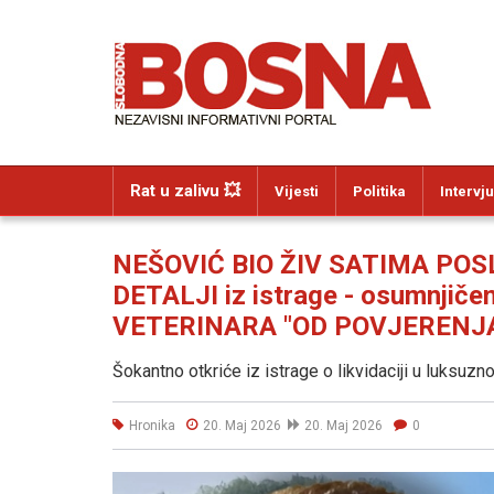
Rat u zalivu 💥
Vijesti
Politika
Intervju
NEŠOVIĆ BIO ŽIV SATIMA POS
DETALJI iz istrage - osumnjiče
VETERINARA "OD POVJERENJA
Šokantno otkriće iz istrage o likvidaciji u luksuzn
Hronika
20. Maj 2026
20. Maj 2026
0