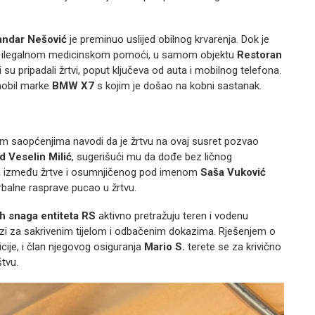
andar Nešović
je preminuo uslijed obilnog krvarenja. Dok je
za ilegalnom medicinskom pomoći, u samom objektu
Restoran
 su pripadali žrtvi, poput ključeva od auta i mobilnog telefona.
mobil marke
BMW X7
s kojim je došao na kobni sastanak.
m saopćenjima navodi da je žrtvu na ovaj susret pozvao
ad
Veselin Milić
, sugerišući mu da dođe bez ličnog
nja između žrtve i osumnjičenog pod imenom
Saša Vuković
erbalne rasprave pucao u žrtvu.
h snaga entiteta RS
aktivno pretražuju teren i vodenu
azi za sakrivenim tijelom i odbačenim dokazima. Rješenjem o
licije, i član njegovog osiguranja
Mario S.
terete se za krivično
tvu.