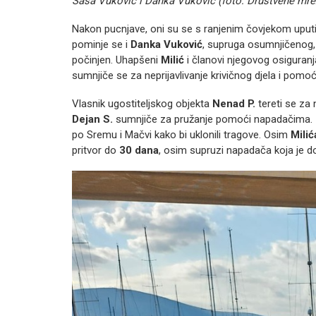
Saša Vuković i Danka Vuković (foto: Društvene mre
Nakon pucnjave, oni su se s ranjenim čovjekom uputi
pominje se i
Danka Vuković
, supruga osumnjičenog, k
počinjen. Uhapšeni
Milić
i članovi njegovog osiguranja
sumnjiče se za neprijavlivanje krivičnog djela i pomoć
Vlasnik ugostiteljskog objekta
Nenad P.
tereti se za 
Dejan S.
sumnjiče za pružanje pomoći napadačima.
po Sremu i Mačvi kako bi uklonili tragove. Osim
Milić
pritvor do
30 dana
, osim supruzi napadača koja je d