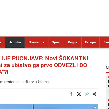
i
Hronika
Ekonomija
Sport
Regija
Evropa
Sve
LIJE PUCNJAVE: Novi ŠOKANTNI
ni za ubistvo ga prvo ODVEZLI DO
N
"?!
om restoranu ledi krv u žilama
Facebook
X
Kopiraj link
Više