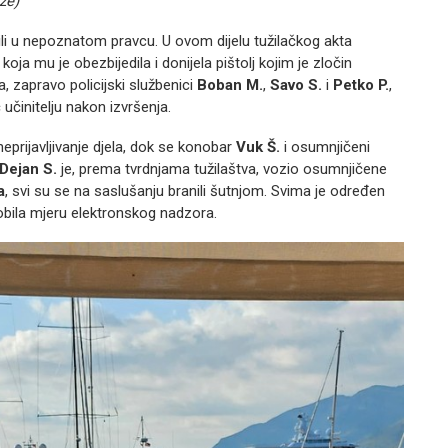
že)
li u nepoznatom pravcu. U ovom dijelu tužilačkog akta
oja mu je obezbijedila i donijela pištolj kojim je zločin
, zapravo policijski službenici
Boban M.
,
Savo S.
i
Petko P.
,
 učinitelju nakon izvršenja.
neprijavljivanje djela, dok se konobar
Vuk Š.
i osumnjičeni
Dejan S.
je, prema tvrdnjama tužilaštva, vozio osumnjičene
a
, svi su se na saslušanju branili šutnjom. Svima je određen
obila mjeru elektronskog nadzora.