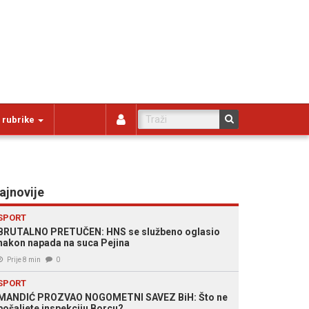
 rubrike
ajnovije
SPORT
BRUTALNO PRETUČEN: HNS se službeno oglasio
nakon napada na suca Pejina
Prije 8 min
0
SPORT
MANDIĆ PROZVAO NOGOMETNI SAVEZ BiH: Što ne
pošaljete inspekciju Borcu?