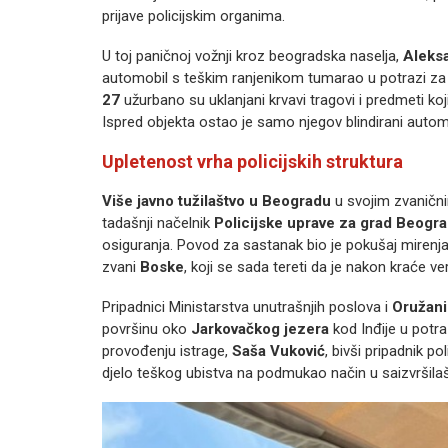
prijave policijskim organima.
U toj paničnoj vožnji kroz beogradska naselja,
Aleks
automobil s teškim ranjenikom tumarao u potrazi 
27
užurbano su uklanjani krvavi tragovi i predmeti koji
Ispred objekta ostao je samo njegov blindirani auto
Upletenost vrha policijskih struktura
Više javno tužilaštvo u Beogradu
u svojim zvanični
tadašnji načelnik
Policijske uprave za grad Beogr
osiguranja. Povod za sastanak bio je pokušaj mire
zvani
Boske
, koji se sada tereti da je nakon kraće v
Pripadnici Ministarstva unutrašnjih poslova i
Oružani
površinu oko
Jarkovačkog jezera
kod Inđije u potr
provođenju istrage,
Saša Vuković
, bivši pripadnik po
djelo teškog ubistva na podmukao način u saizvršilaš