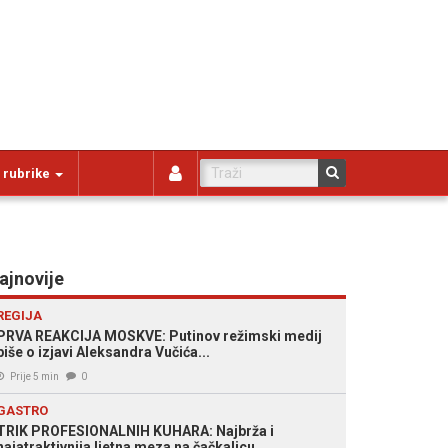
 rubrike
ajnovije
REGIJA
PRVA REAKCIJA MOSKVE: Putinov režimski medij
piše o izjavi Aleksandra Vučića...
Prije 5 min
0
GASTRO
TRIK PROFESIONALNIH KUHARA: Najbrža i
najatraktivnija ljetna meza na čačkalicu...