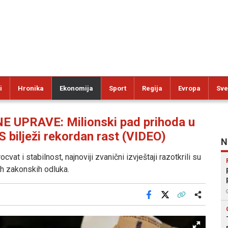
i
Hronika
Ekonomija
Sport
Regija
Evropa
Sve
PRAVE: Milionski pad prihoda u
S bilježi rekordan rast (VIDEO)
N
vat i stabilnost, najnoviji zvanični izvještaji razotkrili su
h zakonskih odluka.
Facebook
X
Kopiraj link
Više