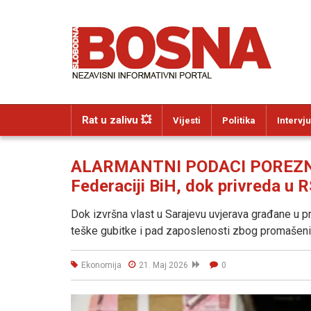
Rat u zalivu 💥
Vijesti
Politika
Intervju
ALARMANTNI PODACI POREZNE U
Federaciji BiH, dok privreda u R
Dok izvršna vlast u Sarajevu uvjerava građane u proc
teške gubitke i pad zaposlenosti zbog promašeni
Ekonomija
21. Maj 2026
0