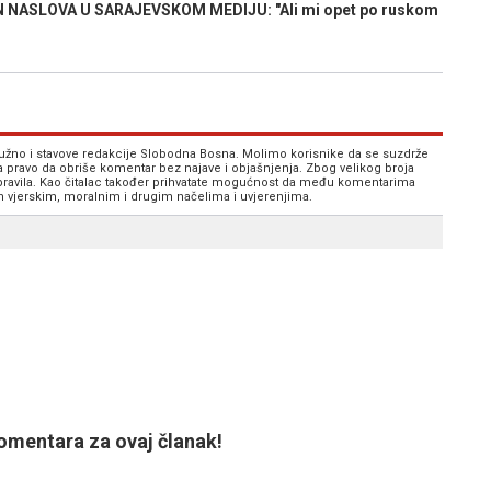
 NASLOVA U SARAJEVSKOM MEDIJU: "Ali mi opet po ruskom
 nužno i stavove redakcije Slobodna Bosna. Molimo korisnike da se suzdrže
va pravo da obriše komentar bez najave i objašnjenja. Zbog velikog broja
 pravila. Kao čitalac također prihvatate mogućnost da među komentarima
im vjerskim, moralnim i drugim načelima i uvjerenjima.
mentara za ovaj članak!