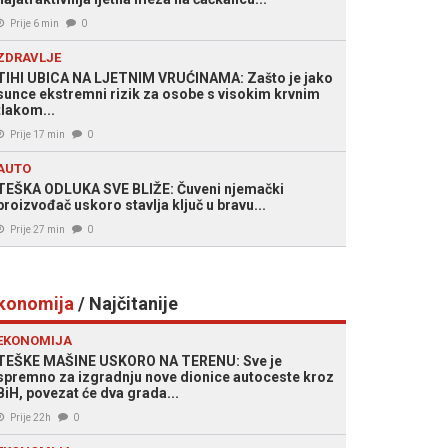
Prije 6 min
0
ZDRAVLJE
TIHI UBICA NA LJETNIM VRUĆINAMA: Zašto je jako
sunce ekstremni rizik za osobe s visokim krvnim
tlakom...
Prije 17 min
0
AUTO
TEŠKA ODLUKA SVE BLIŽE: Čuveni njemački
proizvođač uskoro stavlja ključ u bravu...
Prije 27 min
0
konomija
/ Najčitanije
EKONOMIJA
TEŠKE MAŠINE USKORO NA TERENU: Sve je
spremno za izgradnju nove dionice autoceste kroz
BiH, povezat će dva grada...
Prije 22h
0