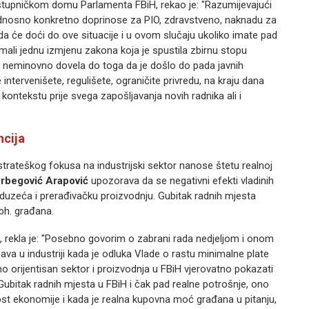
astupničkom domu Parlamenta FBiH, rekao je: "Razumijevajući
odnosno konkretno doprinose za PIO, zdravstveno, naknadu za
 da će doći do ove situacije i u ovom slučaju ukoliko imate pad
mali jednu izmjenu zakona koja je spustila zbirnu stopu
su neminovno dovela do toga da je došlo do pada javnih
intervenišete, regulišete, ograničite privredu, na kraju dana
kontekstu prije svega zapošljavanja novih radnika ali i
ncija
strateškog fokusa na industrijski sektor nanose štetu realnoj
rbegović Arapović
upozorava da se negativni efekti vladinih
eduzeća i prerađivačku proizvodnju. Gubitak radnih mjesta
bh. građana.
 rekla je: "Posebno govorim o zabrani rada nedjeljom i onom
va u industriji kada je odluka Vlade o rastu minimalne plate
o orijentisan sektor i proizvodnja u FBiH vjerovatno pokazati
Gubitak radnih mjesta u FBiH i čak pad realne potrošnje, ono
ost ekonomije i kada je realna kupovna moć građana u pitanju,