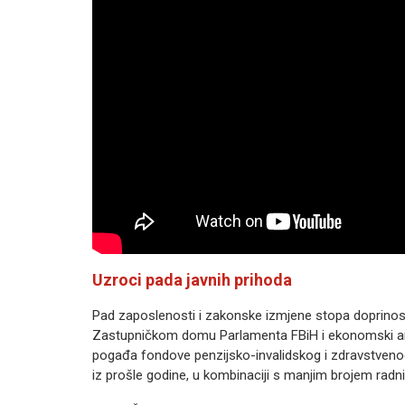
Uzroci pada javnih prihoda
Pad zaposlenosti i zakonske izmjene stopa doprinosa
Zastupničkom domu Parlamenta FBiH i ekonomski an
pogađa fondove penzijsko-invalidskog i zdravstveno
iz prošle godine, u kombinaciji s manjim brojem radnika