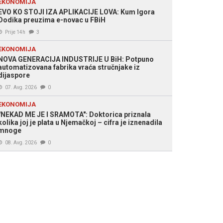
EKONOMIJA
EVO KO STOJI IZA APLIKACIJE LOVA: Kum Igora
Dodika preuzima e-novac u FBiH
Prije 14h
3
EKONOMIJA
NOVA GENERACIJA INDUSTRIJE U BiH: Potpuno
automatizovana fabrika vraća stručnjake iz
dijaspore
07. Avg. 2026
0
EKONOMIJA
"NEKAD ME JE I SRAMOTA": Doktorica priznala
kolika joj je plata u Njemačkoj – cifra je iznenadila
mnoge
08. Avg. 2026
0