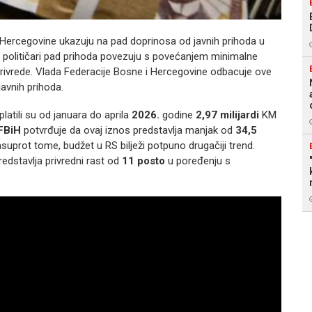
 Hercegovine ukazuju na pad doprinosa od javnih prihoda u
ni političari pad prihoda povezuju s povećanjem minimalne
privrede. Vlada Federacije Bosne i Hercegovine odbacuje ove
avnih prihoda.
latili su od januara do aprila
2026.
godine
2,97 milijardi
KM
FBiH
potvrđuje da ovaj iznos predstavlja manjak od
34,5
uprot tome, budžet u RS bilježi potpuno drugačiji trend.
edstavlja privredni rast od
11 posto
u poređenju s