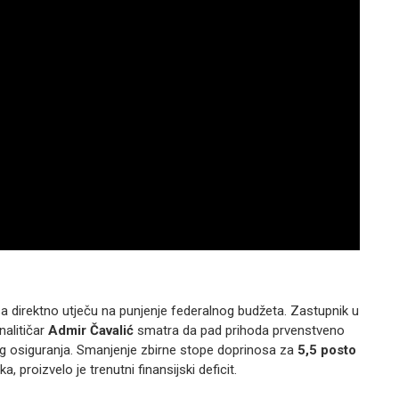
 direktno utječu na punjenje federalnog budžeta. Zastupnik u
alitičar
Admir Čavalić
smatra da pad prihoda prvenstveno
g osiguranja. Smanjenje zbirne stope doprinosa za
5,5 posto
, proizvelo je trenutni finansijski deficit.