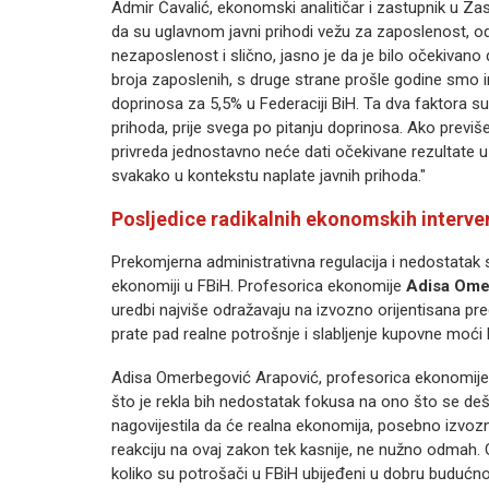
Admir Čavalić, ekonomski analitičar i zastupnik u Z
da su uglavnom javni prihodi vežu za zaposlenost, 
nezaposlenost i slično, jasno je da je bilo očekivano
broja zaposlenih, s druge strane prošle godine smo i
doprinosa za 5,5% u Federaciji BiH. Ta dva faktora 
prihoda, prije svega po pitanju doprinosa. Ako previše 
privreda jednostavno neće dati očekivane rezultate u 
svakako u kontekstu naplate javnih prihoda."
Posljedice radikalnih ekonomskih interve
Prekomjerna administrativna regulacija i nedostatak 
ekonomiji u FBiH. Profesorica ekonomije
Adisa Ome
uredbi najviše odražavaju na izvozno orijentisana pr
prate pad realne potrošnje i slabljenje kupovne moći 
Adisa Omerbegović Arapović, profesorica ekonomije,
što je rekla bih nedostatak fokusa na ono što se deša
nagovijestila da će realna ekonomija, posebno izvozn
reakciju na ovaj zakon tek kasnije, ne nužno odmah. 
koliko su potrošači u FBiH ubijeđeni u dobru budućn