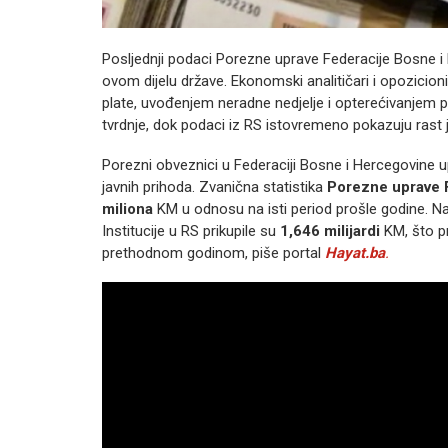
Posljednji podaci Porezne uprave Federacije Bosne i
ovom dijelu države. Ekonomski analitičari i opozicio
plate, uvođenjem neradne nedjelje i opterećivanjem 
tvrdnje, dok podaci iz RS istovremeno pokazuju rast j
Porezni obveznici u Federaciji Bosne i Hercegovine up
javnih prihoda. Zvanična statistika
Porezne uprave 
miliona
KM u odnosu na isti period prošle godine. Nas
Institucije u RS prikupile su
1,646 milijardi
KM, što pr
prethodnom godinom, piše portal
Hayat.ba
.